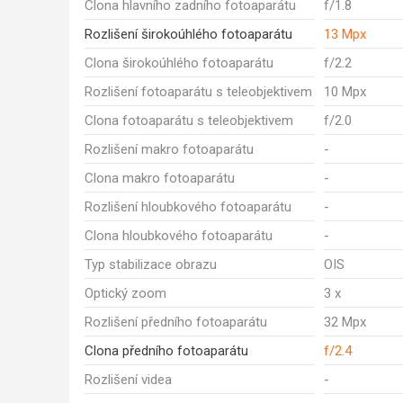
Clona hlavního zadního fotoaparátu
f/1.8
Rozlišení širokoúhlého fotoaparátu
13 Mpx
Clona širokoúhlého fotoaparátu
f/2.2
Rozlišení fotoaparátu s teleobjektivem
10 Mpx
Clona fotoaparátu s teleobjektivem
f/2.0
Rozlišení makro fotoaparátu
-
Clona makro fotoaparátu
-
Rozlišení hloubkového fotoaparátu
-
Clona hloubkového fotoaparátu
-
Typ stabilizace obrazu
OIS
Optický zoom
3 x
Rozlišení předního fotoaparátu
32 Mpx
Clona předního fotoaparátu
f/2.4
Rozlišení videa
-