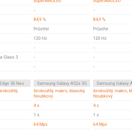
superAMOLED
superAMOLED
-
-
84,9 %
84,9 %
Průstřel
Průstřel
120 Hz
120 Hz
-
-
la Glass 3
-
-
-
-
 Edge 50 Neo
Samsung Galaxy A52s 5G
Samsung Galaxy 
širokoúhlý,
širokoúhlý, makro, klasický,
širokoúhlý, makro, kl
hloubkový
hloubkový
4 x
4 x
1 x
1 x
64 Mpx
64 Mpx