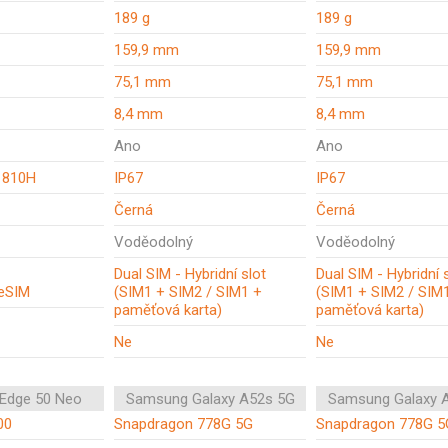
189 g
189 g
159,9 mm
159,9 mm
75,1 mm
75,1 mm
8,4 mm
8,4 mm
Ano
Ano
 810H
IP67
IP67
Černá
Černá
Voděodolný
Voděodolný
Dual SIM - Hybridní slot
Dual SIM - Hybridní 
 eSIM
(SIM1 + SIM2 / SIM1 +
(SIM1 + SIM2 / SIM
paměťová karta)
paměťová karta)
Ne
Ne
 Edge 50 Neo
Samsung Galaxy A52s 5G
Samsung Galaxy 
00
Snapdragon 778G 5G
Snapdragon 778G 5