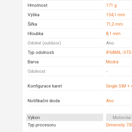
Hmotnost
171 g
Výška
154,1 mm
Šířka
71,2 mm
Hloubka
8,1 mm
Odolné (outdoor)
Ano
Typ odolnosti
IP68MIL-STD
Barva
Modrá
Odolnost
-
Konfigurace karet
Single SIM +
Notifikační dioda
Ano
Výkon
Motorola
Typ procesoru
Dimensity 73