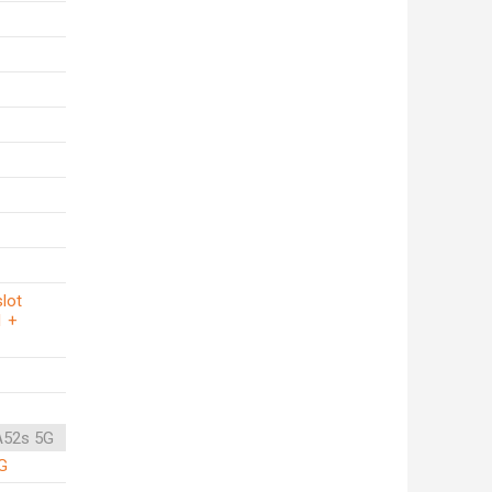
slot
1 +
A52s 5G
G