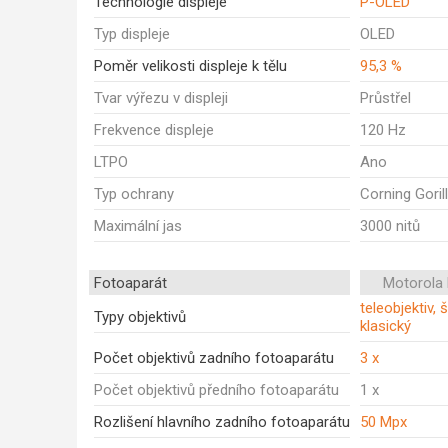
Technologie displeje
P-OLED
Typ displeje
OLED
Poměr velikosti displeje k tělu
95,3 %
Tvar výřezu v displeji
Průstřel
Frekvence displeje
120 Hz
LTPO
Ano
Typ ochrany
Corning Goril
Maximální jas
3000 nitů
Fotoaparát
Motorola
teleobjektiv, 
Typy objektivů
klasický
Počet objektivů zadního fotoaparátu
3 x
Počet objektivů předního fotoaparátu
1 x
Rozlišení hlavního zadního fotoaparátu
50 Mpx