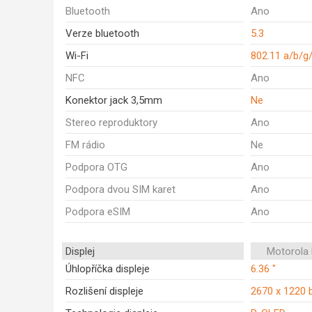
Bluetooth
Ano
Verze bluetooth
5.3
Wi-Fi
802.11 a/b/g
NFC
Ano
Konektor jack 3,5mm
Ne
Stereo reproduktory
Ano
FM rádio
Ne
Podpora OTG
Ano
Podpora dvou SIM karet
Ano
Podpora eSIM
Ano
Displej
Motorola
Úhlopříčka displeje
6.36 "
Rozlišení displeje
2670 x 1220 