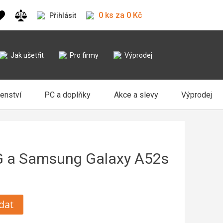
0 ks za 0 Kč
Přihlásit
Jak ušetřit
Pro firmy
Výprodej
šenství
PC a doplňky
Akce a slevy
Výprodej
G a Samsung Galaxy A52s
dat