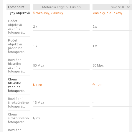
Fotoaparát
Motorola Edge 50 Fusion
vivo V50 Lite
Typy objektivů
širokoúhlý, klasický
klasický, hloubkový
Počet
objektivů
2 x
2 x
zadního
fotoaparátu
Počet
objektivů
1 x
1 x
předního
fotoaparátu
Rozlišení
hlavního
50 Mpx
50 Mpx
zadního
fotoaparátu
Clona
hlavního
f/1.88
f/1.79
zadního
fotoaparátu
Rozlišení
širokoúhlého
13 Mpx
-
fotoaparátu
Clona
širokoúhlého
f/2.2
-
fotoaparátu
Rozlišení