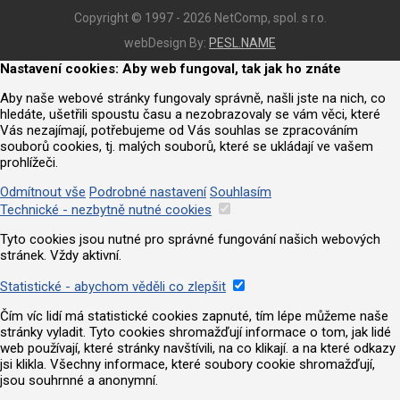
Copyright © 1997 - 2026 NetComp, spol. s r.o.
webDesign By:
PESL.NAME
Nastavení cookies: Aby web fungoval, tak jak ho znáte
Aby naše webové stránky fungovaly správně, našli jste na nich, co
hledáte, ušetřili spoustu času a nezobrazovaly se vám věci, které
Vás nezajímají, potřebujeme od Vás souhlas se zpracováním
souborů cookies, tj. malých souborů, které se ukládají ve vašem
prohlížeči.
Odmítnout vše
Podrobné nastavení
Souhlasím
Technické - nezbytně nutné cookies
Tyto cookies jsou nutné pro správné fungování našich webových
stránek. Vždy aktivní.
Statistické - abychom věděli co zlepšit
Čím víc lidí má statistické cookies zapnuté, tím lépe můžeme naše
stránky vyladit. Tyto cookies shromažďují informace o tom, jak lidé
web používají, které stránky navštívili, na co klikají. a na které odkazy
jsi klikla. Všechny informace, které soubory cookie shromažďují,
jsou souhrnné a anonymní.