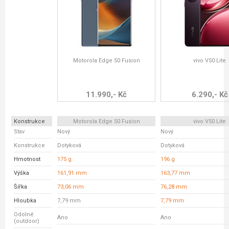
Motorola Edge 50 Fusion
vivo V50 Lite
11.990,- Kč
6.290,- Kč
Konstrukce
Motorola Edge 50 Fusion
vivo V50 Lite
Stav
Nový
Nový
Konstrukce
Dotyková
Dotyková
Hmotnost
175 g
196 g
Výška
161,91 mm
163,77 mm
Šířka
73,06 mm
76,28 mm
Hloubka
7,79 mm
7,79 mm
Odolné
Ano
Ano
(outdoor)