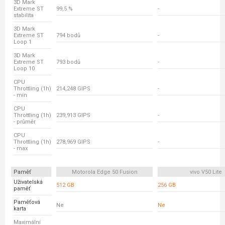
3D Mark
Extreme ST
99,5 %
-
stabilita
3D Mark
Extreme ST
794 bodů
-
Loop 1
3D Mark
Extreme ST
793 bodů
-
Loop 10
CPU
Throttling (1h)
214,248 GIPS
-
- min
CPU
Throttling (1h)
239,913 GIPS
-
- průměr
CPU
Throttling (1h)
278,969 GIPS
-
- max
Paměť
Motorola Edge 50 Fusion
vivo V50 Lite
Uživatelská
512 GB
256 GB
paměť
Paměťová
Ne
Ne
karta
Maximální