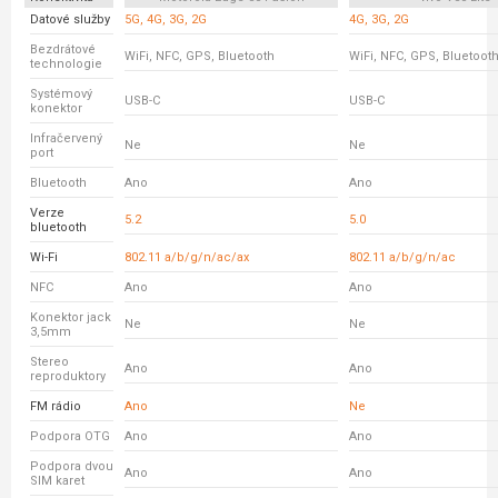
Datové služby
5G, 4G, 3G, 2G
4G, 3G, 2G
Bezdrátové
WiFi, NFC, GPS, Bluetooth
WiFi, NFC, GPS, Bluetoot
technologie
Systémový
USB-C
USB-C
konektor
Infračervený
Ne
Ne
port
Bluetooth
Ano
Ano
Verze
5.2
5.0
bluetooth
Wi-Fi
802.11 a/b/g/n/ac/ax
802.11 a/b/g/n/ac
NFC
Ano
Ano
Konektor jack
Ne
Ne
3,5mm
Stereo
Ano
Ano
reproduktory
FM rádio
Ano
Ne
Podpora OTG
Ano
Ano
Podpora dvou
Ano
Ano
SIM karet