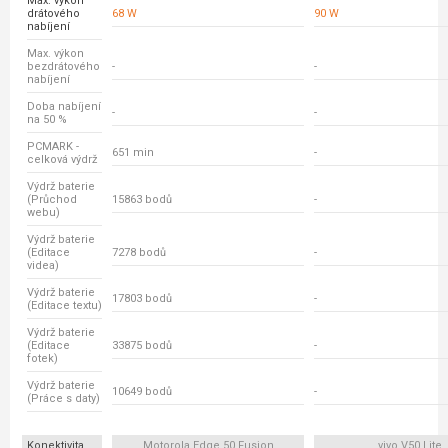
Max. výkon
drátového
68 W
90 W
nabíjení
Max. výkon
bezdrátového
-
-
nabíjení
Doba nabíjení
-
-
na 50 %
PCMARK -
651 min
-
celková výdrž
Výdrž baterie
(Průchod
15863 bodů
-
webu)
Výdrž baterie
(Editace
7278 bodů
-
videa)
Výdrž baterie
17803 bodů
-
(Editace textu)
Výdrž baterie
(Editace
33875 bodů
-
fotek)
Výdrž baterie
10649 bodů
-
(Práce s daty)
Konektivita
Motorola Edge 50 Fusion
vivo V50 Lite