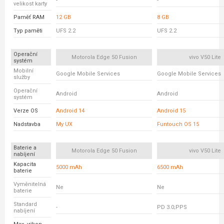
-
-
velikost karty
Paměť RAM
12 GB
8 GB
Typ paměti
UFS 2.2
UFS 2.2
Operační
Motorola Edge 50 Fusion
vivo V50 Lite
systém
Mobilní
Google Mobile Services
Google Mobile Services
služby
Operační
Android
Android
systém
Verze OS
Android 14
Android 15
Nadstavba
My UX
Funtouch OS 15
Baterie a
Motorola Edge 50 Fusion
vivo V50 Lite
nabíjení
Kapacita
5000 mAh
6500 mAh
baterie
Vyměnitelná
Ne
Ne
baterie
Standard
-
PD 3.0;PPS
nabíjení