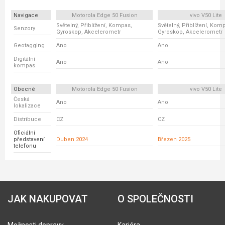
Navigace
Motorola Edge 50 Fusion
vivo V50 Lite
Světelný, Přiblížení, Kompas,
Světelný, Přiblížení, Kom
Senzory
Gyroskop, Akcelerometr
Gyroskop, Akcelerometr
Geotagging
Ano
Ano
Digitální
Ano
Ano
kompas
Obecné
Motorola Edge 50 Fusion
vivo V50 Lite
Česká
Ano
Ano
lokalizace
Distribuce
CZ
CZ
Oficiální
představení
Duben 2024
Březen 2025
telefonu
JAK NAKUPOVAT
O SPOLEČNOSTI