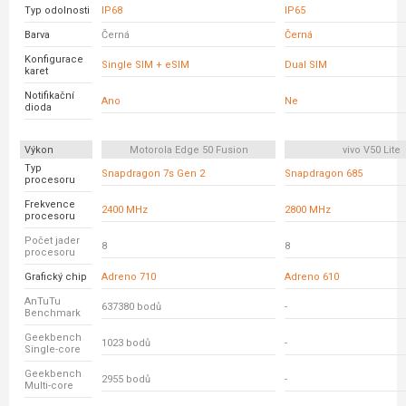
Typ odolnosti
IP68
IP65
Barva
Černá
Černá
Konfigurace
Single SIM + eSIM
Dual SIM
karet
Notifikační
Ano
Ne
dioda
Výkon
Motorola Edge 50 Fusion
vivo V50 Lite
Typ
Snapdragon 7s Gen 2
Snapdragon 685
procesoru
Frekvence
2400 MHz
2800 MHz
procesoru
Počet jader
8
8
procesoru
Grafický chip
Adreno 710
Adreno 610
AnTuTu
637380 bodů
-
Benchmark
Geekbench
1023 bodů
-
Single-core
Geekbench
2955 bodů
-
Multi-core