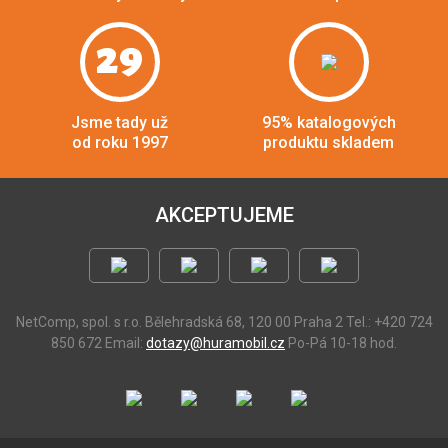
29
Jsme tady už
95% katalogových
od roku 1997
produktu skladem
AKCEPTUJEME
NetComp, spol. s r.o.
Bělehradská 68, 120 00 Praha 2
Tel.: +420 724
850 672
Email:
dotazy@huramobil.cz
Po-Pá 10-18 hod.