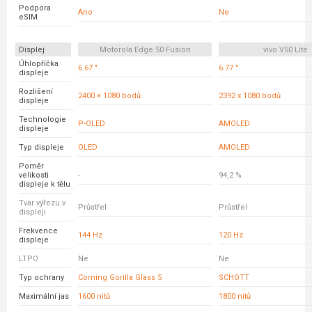
Podpora
Ano
Ne
eSIM
Displej
Motorola Edge 50 Fusion
vivo V50 Lite
Úhlopříčka
6.67 "
6.77 "
displeje
Rozlišení
2400 × 1080 bodů
2392 x 1080 bodů
displeje
Technologie
P-OLED
AMOLED
displeje
Typ displeje
OLED
AMOLED
Poměr
velikosti
-
94,2 %
displeje k tělu
Tvar výřezu v
Průstřel
Průstřel
displeji
Frekvence
144 Hz
120 Hz
displeje
LTPO
Ne
Ne
Typ ochrany
Corning Gorilla Glass 5
SCHOTT
Maximální jas
1600 nitů
1800 nitů