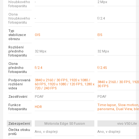
hloubkového
-
2 Mpx
fotoaparátu
Clona
hloubkového
-
f/2.4
fotoaparátu
Typ
stabilizace
OIS
EIS
obrazu
Rozlišení
předního
32 Mpx
32 Mpx
fotoaparátu
Clona
předního
f/2.4
f/2.45
fotoaparátu
Podporovaná
3840 x 2160 / 30 FPS, 1920 x 1080 /
3840 x 2160 / 30 FPS, 1920
rozlišení
60 FPS, 1920 x 1080 / 120 FPS, 1280 x
30 FPS
videa
720 / 240 FPS
Zaostřování
PDAF
PDAF
Funkce
Time-lapse, Slow motion, 
HDR
fotoaparátu
panorama, Dual View, bl
Zabezpečení
Motorola Edge 50 Fusion
vivo V50 Lite
Čtečka otisku
Ano, v displeji
Ano, v displeji
prstů