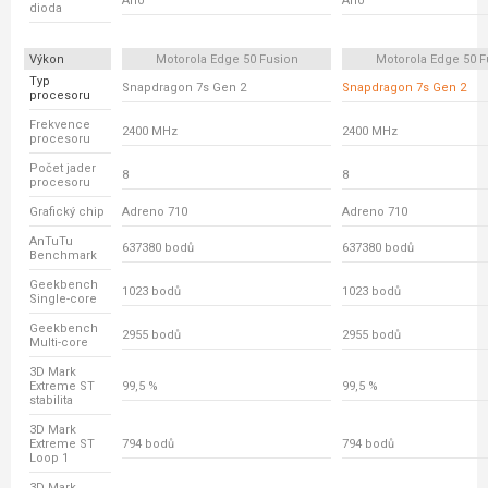
Ano
Ano
dioda
Výkon
Motorola Edge 50 Fusion
Motorola Edge 50 F
Typ
Snapdragon 7s Gen 2
Snapdragon 7s Gen 2
procesoru
Frekvence
2400 MHz
2400 MHz
procesoru
Počet jader
8
8
procesoru
Grafický chip
Adreno 710
Adreno 710
AnTuTu
637380 bodů
637380 bodů
Benchmark
Geekbench
1023 bodů
1023 bodů
Single-core
Geekbench
2955 bodů
2955 bodů
Multi-core
3D Mark
Extreme ST
99,5 %
99,5 %
stabilita
3D Mark
Extreme ST
794 bodů
794 bodů
Loop 1
3D Mark