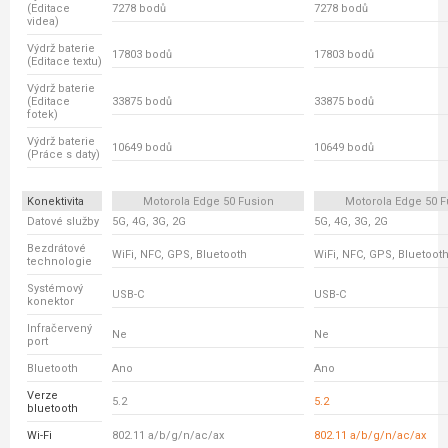
(Editace
7278 bodů
7278 bodů
videa)
Výdrž baterie
17803 bodů
17803 bodů
(Editace textu)
Výdrž baterie
(Editace
33875 bodů
33875 bodů
fotek)
Výdrž baterie
10649 bodů
10649 bodů
(Práce s daty)
Konektivita
Motorola Edge 50 Fusion
Motorola Edge 50 F
Datové služby
5G, 4G, 3G, 2G
5G, 4G, 3G, 2G
Bezdrátové
WiFi, NFC, GPS, Bluetooth
WiFi, NFC, GPS, Bluetoot
technologie
Systémový
USB-C
USB-C
konektor
Infračervený
Ne
Ne
port
Bluetooth
Ano
Ano
Verze
5.2
5.2
bluetooth
Wi-Fi
802.11 a/b/g/n/ac/ax
802.11 a/b/g/n/ac/ax