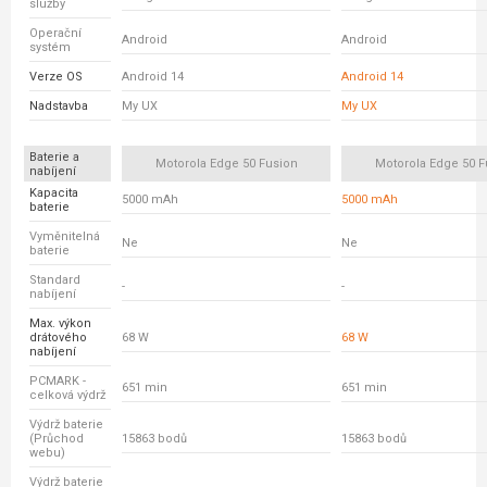
služby
Operační
Android
Android
systém
Verze OS
Android 14
Android 14
Nadstavba
My UX
My UX
Baterie a
Motorola Edge 50 Fusion
Motorola Edge 50 F
nabíjení
Kapacita
5000 mAh
5000 mAh
baterie
Vyměnitelná
Ne
Ne
baterie
Standard
-
-
nabíjení
Max. výkon
drátového
68 W
68 W
nabíjení
PCMARK -
651 min
651 min
celková výdrž
Výdrž baterie
(Průchod
15863 bodů
15863 bodů
webu)
Výdrž baterie