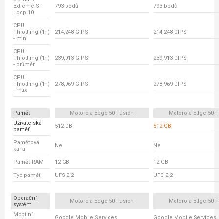
Extreme ST
793 bodů
793 bodů
Loop 10
CPU
Throttling (1h)
214,248 GIPS
214,248 GIPS
- min
CPU
Throttling (1h)
239,913 GIPS
239,913 GIPS
- průměr
CPU
Throttling (1h)
278,969 GIPS
278,969 GIPS
- max
Paměť
Motorola Edge 50 Fusion
Motorola Edge 50 F
Uživatelská
512 GB
512 GB
paměť
Paměťová
Ne
Ne
karta
Paměť RAM
12 GB
12 GB
Typ paměti
UFS 2.2
UFS 2.2
Operační
Motorola Edge 50 Fusion
Motorola Edge 50 F
systém
Mobilní
Google Mobile Services
Google Mobile Services