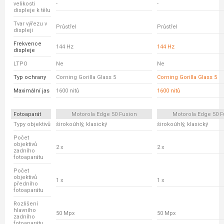
velikosti
-
-
displeje k tělu
Tvar výřezu v
Průstřel
Průstřel
displeji
Frekvence
144 Hz
144 Hz
displeje
LTPO
Ne
Ne
Typ ochrany
Corning Gorilla Glass 5
Corning Gorilla Glass 5
Maximální jas
1600 nitů
1600 nitů
Fotoaparát
Motorola Edge 50 Fusion
Motorola Edge 50 F
Typy objektivů
širokoúhlý, klasický
širokoúhlý, klasický
Počet
objektivů
2 x
2 x
zadního
fotoaparátu
Počet
objektivů
1 x
1 x
předního
fotoaparátu
Rozlišení
hlavního
50 Mpx
50 Mpx
zadního
fotoaparátu