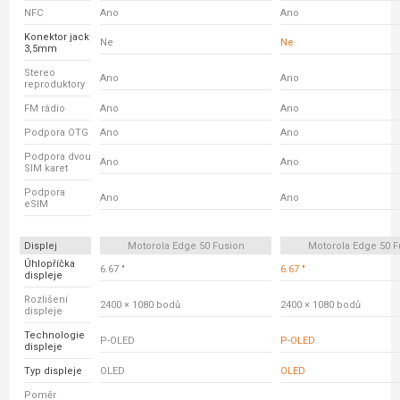
NFC
Ano
Ano
Konektor jack
Ne
Ne
3,5mm
Stereo
Ano
Ano
reproduktory
FM rádio
Ano
Ano
Podpora OTG
Ano
Ano
Podpora dvou
Ano
Ano
SIM karet
Podpora
Ano
Ano
eSIM
Displej
Motorola Edge 50 Fusion
Motorola Edge 50 F
Úhlopříčka
6.67 "
6.67 "
displeje
Rozlišení
2400 × 1080 bodů
2400 × 1080 bodů
displeje
Technologie
P-OLED
P-OLED
displeje
Typ displeje
OLED
OLED
Poměr