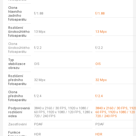
Clona
hlavního
f/1.88
f/1.88
zadního
fotoaparátu
Rozlišení
širokoúhlého
13 Mpx
13 Mpx
fotoaparátu
Clona
širokoúhlého
f/2.2
f/2.2
fotoaparátu
Typ
stabilizace
OIS
OIS
obrazu
Rozlišení
předního
32 Mpx
32 Mpx
fotoaparátu
Clona
předního
f/2.4
f/2.4
fotoaparátu
Podporovaná
3840 x 2160 / 30 FPS, 1920 x 1080 /
3840 x 2160 / 30 FPS, 1920
rozlišení
60 FPS, 1920 x 1080 / 120 FPS, 1280 x
60 FPS, 1920 x 1080 / 120
videa
720 / 240 FPS
720 / 240 FPS
Zaostřování
PDAF
PDAF
Funkce
HDR
HDR