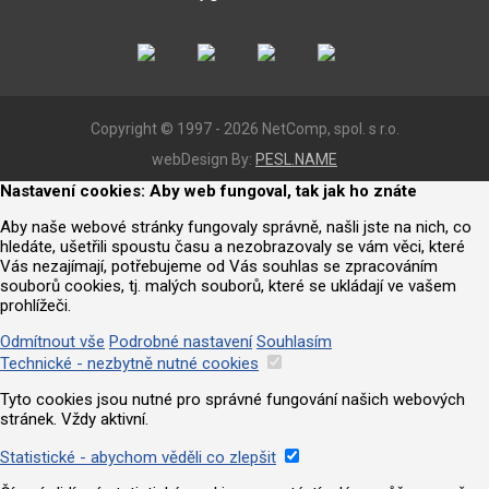
Copyright © 1997 - 2026 NetComp, spol. s r.o.
webDesign By:
PESL.NAME
Nastavení cookies: Aby web fungoval, tak jak ho znáte
Aby naše webové stránky fungovaly správně, našli jste na nich, co
hledáte, ušetřili spoustu času a nezobrazovaly se vám věci, které
Vás nezajímají, potřebujeme od Vás souhlas se zpracováním
souborů cookies, tj. malých souborů, které se ukládají ve vašem
prohlížeči.
Odmítnout vše
Podrobné nastavení
Souhlasím
Technické - nezbytně nutné cookies
Tyto cookies jsou nutné pro správné fungování našich webových
stránek. Vždy aktivní.
Statistické - abychom věděli co zlepšit