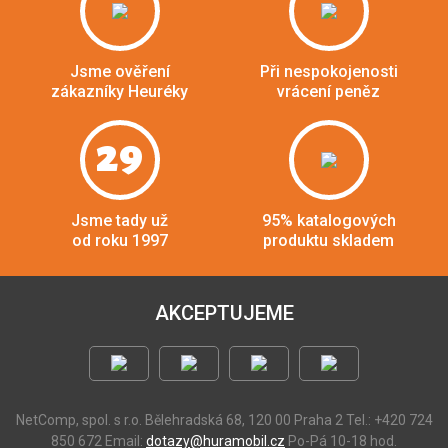
Jsme ověření
Při nespokojenosti
zákazníky Heuréky
vrácení peněz
29
Jsme tady už
95% katalogových
od roku 1997
produktu skladem
AKCEPTUJEME
NetComp, spol. s r.o.
Bělehradská 68, 120 00 Praha 2
Tel.: +420 724
850 672
Email:
dotazy@huramobil.cz
Po-Pá 10-18 hod.