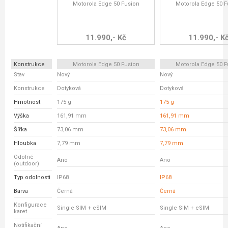
Motorola Edge 50 Fusion
Motorola Edge 50 F
11.990,- Kč
11.990,- K
Konstrukce
Motorola Edge 50 Fusion
Motorola Edge 50 F
Stav
Nový
Nový
Konstrukce
Dotyková
Dotyková
Hmotnost
175 g
175 g
Výška
161,91 mm
161,91 mm
Šířka
73,06 mm
73,06 mm
Hloubka
7,79 mm
7,79 mm
Odolné
Ano
Ano
(outdoor)
Typ odolnosti
IP68
IP68
Barva
Černá
Černá
Konfigurace
Single SIM + eSIM
Single SIM + eSIM
karet
Notifikační