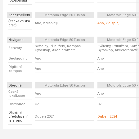
fotoaparátu
Zabezpečení
Motorola Edge 50 Fusion
Motorola Edge 50 F
Čtečka otisku
Ano, v displeji
Ano, v displeji
prstů
Navigace
Motorola Edge 50 Fusion
Motorola Edge 50 F
Světelný, Přiblížení, Kompas,
Světelný, Přiblížení, Kom
Senzory
Gyroskop, Akcelerometr
Gyroskop, Akcelerometr
Geotagging
Ano
Ano
Digitální
Ano
Ano
kompas
Obecné
Motorola Edge 50 Fusion
Motorola Edge 50 F
Česká
Ano
Ano
lokalizace
Distribuce
CZ
CZ
Oficiální
představení
Duben 2024
Duben 2024
telefonu