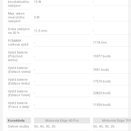
bezdrátového
15 W
-
nabíjení
Max. výkon
reverzního
5 W
-
nabíjení
Doba nabíjení
11,5 min.
-
na 50 %
PCMARK -
-
1118 min
celková výdrž
Výdrž baterie
(Průchod
-
15977 bodů
webu)
Výdrž baterie
-
7451 bodů
(Editace videa)
Výdrž baterie
-
17574 bodů
(Editace textu)
Výdrž baterie
-
22823 bodů
(Editace fotek)
Výdrž baterie
-
11924 bodů
(Práce s daty)
Konektivita
Motorola Edge 40 Pro
Motorola Edge 70 
Datové služby
5G, 4G, 3G, 2G
5G, 4G, 3G, 2G