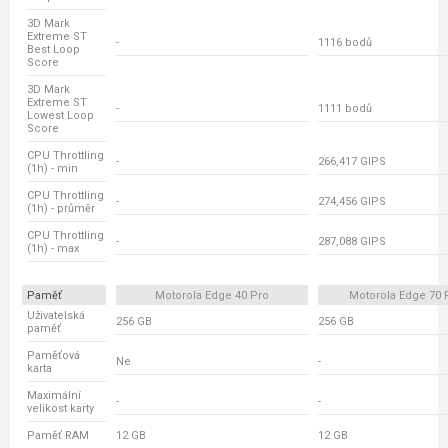
3D Mark
Extreme ST
-
1116 bodů
Best Loop
Score
3D Mark
Extreme ST
-
1111 bodů
Lowest Loop
Score
CPU Throttling
-
266,417 GIPS
(1h) - min
CPU Throttling
-
274,456 GIPS
(1h) - průměr
CPU Throttling
-
287,088 GIPS
(1h) - max
Paměť
Motorola Edge 40 Pro
Motorola Edge 70 
Uživatelská
256 GB
256 GB
paměť
Paměťová
Ne
-
karta
Maximální
-
-
velikost karty
Paměť RAM
12 GB
12 GB