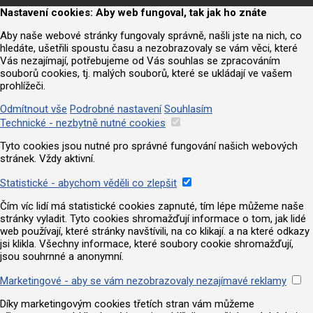
Nastavení cookies: Aby web fungoval, tak jak ho znáte
Aby naše webové stránky fungovaly správně, našli jste na nich, co
hledáte, ušetřili spoustu času a nezobrazovaly se vám věci, které
Vás nezajímají, potřebujeme od Vás souhlas se zpracováním
souborů cookies, tj. malých souborů, které se ukládají ve vašem
prohlížeči.
Odmítnout vše
Podrobné nastavení
Souhlasím
Technické - nezbytně nutné cookies
Tyto cookies jsou nutné pro správné fungování našich webových
stránek. Vždy aktivní.
Statistické - abychom věděli co zlepšit
Čím víc lidí má statistické cookies zapnuté, tím lépe můžeme naše
stránky vyladit. Tyto cookies shromažďují informace o tom, jak lidé
web používají, které stránky navštívili, na co klikají. a na které odkazy
jsi klikla. Všechny informace, které soubory cookie shromažďují,
jsou souhrnné a anonymní.
Marketingové - aby se vám nezobrazovaly nezajímavé reklamy
Díky marketingovým cookies třetích stran vám můžeme