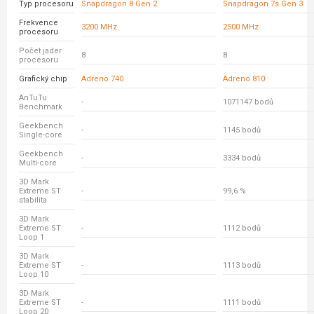
Typ procesoru
Snapdragon 8 Gen 2
Snapdragon 7s Gen 3
Frekvence
3200 MHz
2500 MHz
procesoru
Počet jader
8
8
procesoru
Grafický chip
Adreno 740
Adreno 810
AnTuTu
-
1071147 bodů
Benchmark
Geekbench
-
1145 bodů
Single-core
Geekbench
-
3334 bodů
Multi-core
3D Mark
Extreme ST
-
99,6 %
stabilita
3D Mark
Extreme ST
-
1112 bodů
Loop 1
3D Mark
Extreme ST
-
1113 bodů
Loop 10
3D Mark
Extreme ST
-
1111 bodů
Loop 20