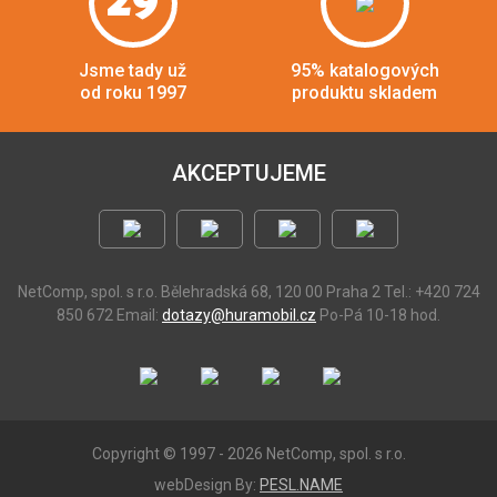
29
Jsme tady už
95% katalogových
od roku 1997
produktu skladem
AKCEPTUJEME
NetComp, spol. s r.o.
Bělehradská 68, 120 00 Praha 2
Tel.: +420 724
850 672
Email:
dotazy@huramobil.cz
Po-Pá 10-18 hod.
Copyright © 1997 - 2026 NetComp, spol. s r.o.
webDesign By:
PESL.NAME