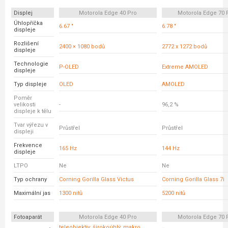
Displej
Motorola Edge 40 Pro
Motorola Edge 70 
Úhlopříčka
6.67 "
6.78 "
displeje
Rozlišení
2400 × 1080 bodů
2772 x 1272 bodů
displeje
Technologie
P-OLED
Extreme AMOLED
displeje
Typ displeje
OLED
AMOLED
Poměr
velikosti
-
96,2 %
displeje k tělu
Tvar výřezu v
Průstřel
Průstřel
displeji
Frekvence
165 Hz
144 Hz
displeje
LTPO
Ne
Ne
Typ ochrany
Corning Gorilla Glass Victus
Corning Gorilla Glass 7i
Maximální jas
1300 nitů
5200 nitů
Fotoaparát
Motorola Edge 40 Pro
Motorola Edge 70 
teleobjektiv, širokoúhlý, makro,