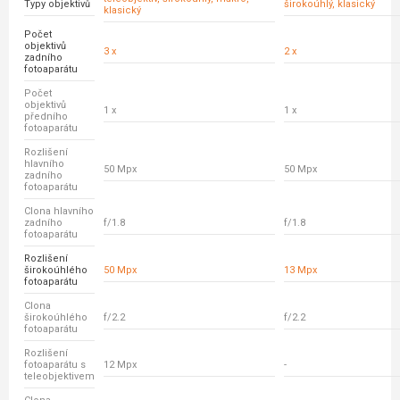
Typy objektivů
širokoúhlý, klasický
klasický
Počet
objektivů
3 x
2 x
zadního
fotoaparátu
Počet
objektivů
1 x
1 x
předního
fotoaparátu
Rozlišení
hlavního
50 Mpx
50 Mpx
zadního
fotoaparátu
Clona hlavního
zadního
f/1.8
f/1.8
fotoaparátu
Rozlišení
širokoúhlého
50 Mpx
13 Mpx
fotoaparátu
Clona
širokoúhlého
f/2.2
f/2.2
fotoaparátu
Rozlišení
fotoaparátu s
12 Mpx
-
teleobjektivem