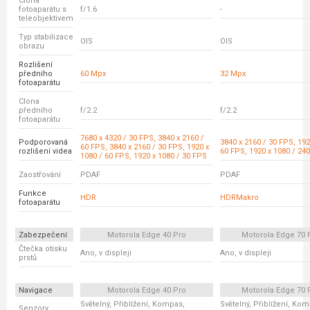
Clona
fotoaparátu s
f/1.6
-
teleobjektivem
Typ stabilizace
OIS
OIS
obrazu
Rozlišení
předního
60 Mpx
32 Mpx
fotoaparátu
Clona
předního
f/2.2
f/2.2
fotoaparátu
7680 x 4320 / 30 FPS, 3840 x 2160 /
Podporovaná
3840 x 2160 / 30 FPS, 192
60 FPS, 3840 x 2160 / 30 FPS, 1920 x
rozlišení videa
60 FPS, 1920 x 1080 / 24
1080 / 60 FPS, 1920 x 1080 / 30 FPS
Zaostřování
PDAF
PDAF
Funkce
HDR
HDRMakro
fotoaparátu
Zabezpečení
Motorola Edge 40 Pro
Motorola Edge 70 
Čtečka otisku
Ano, v displeji
Ano, v displeji
prstů
Navigace
Motorola Edge 40 Pro
Motorola Edge 70 
Světelný, Přiblížení, Kompas,
Světelný, Přiblížení, Ko
Senzory