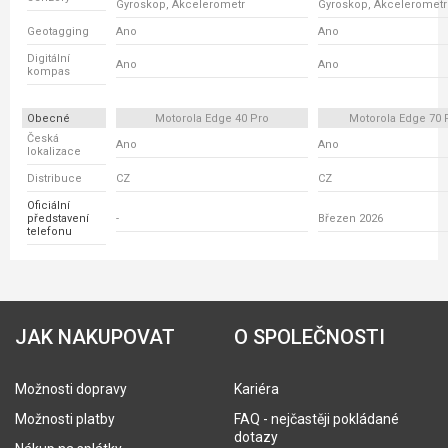
Gyroskop, Akcelerometr
Gyroskop, Akcelerometr
Geotagging
Ano
Ano
Digitální
Ano
Ano
kompas
Obecné
Motorola Edge 40 Pro
Motorola Edge 70 
Česká
Ano
Ano
lokalizace
Distribuce
CZ
CZ
Oficiální
představení
-
Březen 2026
telefonu
JAK NAKUPOVAT
O SPOLEČNOSTI
Možnosti dopravy
Kariéra
Možnosti platby
FAQ - nejčastěji pokládané
dotazy