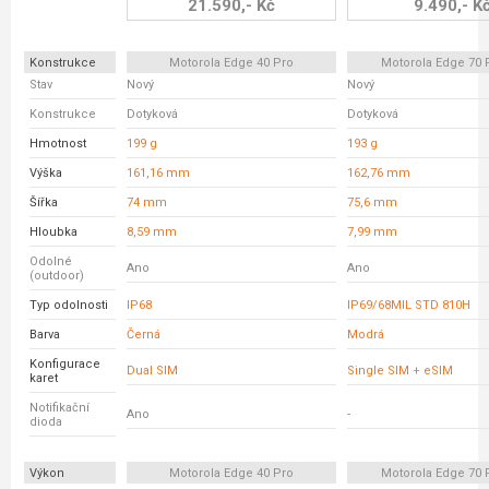
21.590,- Kč
9.490,- K
Konstrukce
Motorola Edge 40 Pro
Motorola Edge 70 
Stav
Nový
Nový
Konstrukce
Dotyková
Dotyková
Hmotnost
199 g
193 g
Výška
161,16 mm
162,76 mm
Šířka
74 mm
75,6 mm
Hloubka
8,59 mm
7,99 mm
Odolné
Ano
Ano
(outdoor)
Typ odolnosti
IP68
IP69/68MIL STD 810H
Barva
Černá
Modrá
Konfigurace
Dual SIM
Single SIM + eSIM
karet
Notifikační
Ano
-
dioda
Výkon
Motorola Edge 40 Pro
Motorola Edge 70 