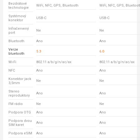
Bezdrátové
WiFi, NFC, GPS, Bluetooth
WiFi, NFC, GPS, Bluetoot
technologie
Systémový
USB-C
USB-C
konektor
Infračervený
Ne
Ne
port
Bluetooth
Ano
Ano
Verze
5.3
6.0
bluetooth
Wi-Fi
802.11 a/b/g/n/ac/ax
802.11 a/b/g/n/ac/ax
NFC
Ano
Ano
Konektor jack
Ne
Ne
3,5mm
Stereo
Ano
Ano
reproduktory
FM rádio
Ne
Ne
Podpora OTG
Ano
Ano
Podpora dvou
Ano
Ano
SIM karet
Podpora eSIM
Ano
Ano