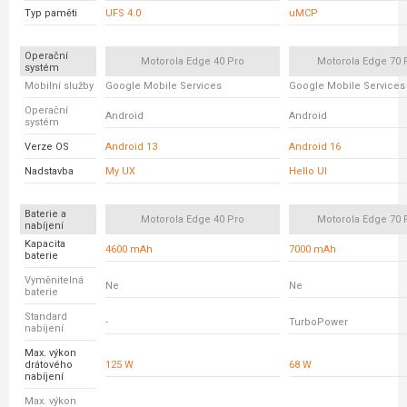
Typ paměti
UFS 4.0
uMCP
Operační
Motorola Edge 40 Pro
Motorola Edge 70 
systém
Mobilní služby
Google Mobile Services
Google Mobile Services
Operační
Android
Android
systém
Verze OS
Android 13
Android 16
Nadstavba
My UX
Hello UI
Baterie a
Motorola Edge 40 Pro
Motorola Edge 70 
nabíjení
Kapacita
4600 mAh
7000 mAh
baterie
Vyměnitelná
Ne
Ne
baterie
Standard
-
TurboPower
nabíjení
Max. výkon
drátového
125 W
68 W
nabíjení
Max. výkon