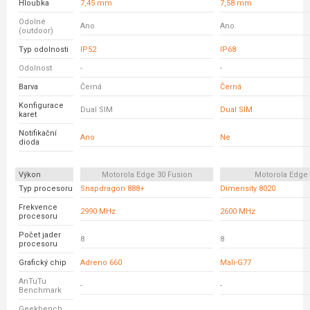
Hloubka
7,45 mm
7,58 mm
Odolné
Ano
Ano
(outdoor)
Typ odolnosti
IP52
IP68
Odolnost
-
-
Barva
Černá
Černá
Konfigurace
Dual SIM
Dual SIM
karet
Notifikační
Ano
Ne
dioda
Výkon
Motorola Edge 30 Fusion
Motorola Edge
Typ procesoru
Snapdragon 888+
Dimensity 8020
Frekvence
2990 MHz
2600 MHz
procesoru
Počet jader
8
8
procesoru
Grafický chip
Adreno 660
Mali-G77
AnTuTu
-
-
Benchmark
Geekbench