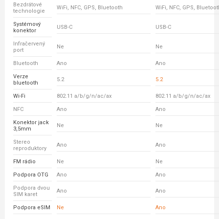
Bezdrátové
WiFi, NFC, GPS, Bluetooth
WiFi, NFC, GPS, Bluetoot
technologie
Systémový
USB-C
USB-C
konektor
Infračervený
Ne
Ne
port
Bluetooth
Ano
Ano
Verze
5.2
5.2
bluetooth
Wi-Fi
802.11 a/b/g/n/ac/ax
802.11 a/b/g/n/ac/ax
NFC
Ano
Ano
Konektor jack
Ne
Ne
3,5mm
Stereo
Ano
Ano
reproduktory
FM rádio
Ne
Ne
Podpora OTG
Ano
Ano
Podpora dvou
Ano
Ano
SIM karet
Podpora eSIM
Ne
Ano