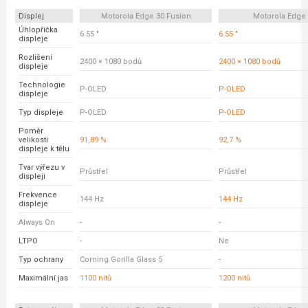
Displej
Motorola Edge 30 Fusion
Motorola Edge
Úhlopříčka
6.55 "
6.55 "
displeje
Rozlišení
2400 × 1080 bodů
2400 × 1080 bodů
displeje
Technologie
P-OLED
P-OLED
displeje
Typ displeje
P-OLED
P-OLED
Poměr
velikosti
91,89 %
92,7 %
displeje k tělu
Tvar výřezu v
Průstřel
Průstřel
displeji
Frekvence
144 Hz
144 Hz
displeje
Always On
-
-
LTPO
-
Ne
Typ ochrany
Corning Gorilla Glass 5
-
Maximální jas
1100 nitů
1200 nitů