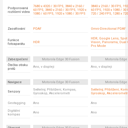
7680 x 4320 / 30 FPS, 3840 x 2160 /
3840 x 2160 / 30 FPS, 192
Podporovaná
60 FPS, 3840 x 2160 / 30 FPS, 1920 x
60 FPS, 1920 x 1080 / 30 
rozlišení videa
1080 / 60 FPS, 1920 x 1080 / 30 FPS
720 / 240 FPS, 1280 x 72
Zaostřování
PDAF
Omni-Directional PDAF
HDR, Google Lens, Spot 
Funkce
HDR
Vision, Panorama, Dual 
fotoaparátu
Pro Mode
Zabezpečení
Motorola Edge 30 Fusion
Motorola Edge
Čtečka otisku
Ano, v displeji
Ano, v displeji
prstů
Navigace
Motorola Edge 30 Fusion
Motorola Edge
Světelný, Přiblížení, Kompas,
Světelný, Přiblížení, Ko
Senzory
Gyroskop, Akcelerometr
Gyroskop, Akcelerometr
Geotagging
Ano
Ano
Digitální
Ano
Ano
kompas
Obecné
Motorola Edge 30 Fusion
Motorola Edge