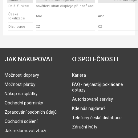
Další funkce
osvětlení stran displeje při notifikaci
-
Česká
Ano
Ano
lokalizace
Distribuce
CZ
CZ
JAK NAKUPOVAT
O SPOLEČNOSTI
Možnosti dopravy
Kariéra
Možnosti platby
FAQ - nejčastěji pokládané
dotazy
Nákup na splátky
Autorizované servisy
Obchodní podmínky
Kde nás najdete?
Zpracování osobních údajů
Telefony české distribuce
Obchodní sdělení
Záruční lhůty
Jak reklamovat zboží