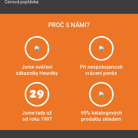
Cenová poptávka
PROČ S NÁMI?
Jsme ověření
Při nespokojenosti
zákazníky Heuréky
vrácení peněz
29
Jsme tady už
95% katalogových
od roku 1997
produktu skladem