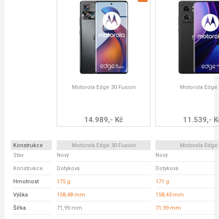
Motorola Edge 30 Fusion
Motorola Edge
14.989,- Kč
11.539,- K
Konstrukce
Motorola Edge 30 Fusion
Motorola Edge
Stav
Nový
Nový
Konstrukce
Dotyková
Dotyková
Hmotnost
175 g
171 g
Výška
158,48 mm
158,43 mm
Šířka
71,99 mm
71,99 mm