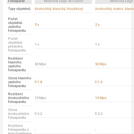
Fotoaparát
Motorola Edge 30 Fusion
Motorola Edge
Typy objektivů
širokoúhlý, klasický, hloubkový
širokoúhlý, makro, klasi
Počet
objektivů
3 x
2 x
zadního
fotoaparátu
Počet
objektivů
1 x
1 x
předního
fotoaparátu
Rozlišení
hlavního
50 Mpx
50 Mpx
zadního
fotoaparátu
Clona hlavního
zadního
f/1.8
f/1.4
fotoaparátu
Rozlišení
širokoúhlého
13 Mpx
13 Mpx
fotoaparátu
Clona
širokoúhlého
f/2.2
f/2.2
fotoaparátu
Rozlišení
fotoaparátu s
-
-
teleobjektivem