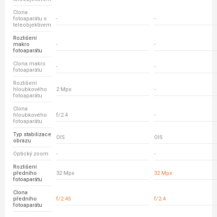
Clona
fotoaparátu s
-
-
teleobjektivem
Rozlišení
makro
-
-
fotoaparátu
Clona makro
-
-
fotoaparátu
Rozlišení
hloubkového
2 Mpx
-
fotoaparátu
Clona
hloubkového
f/2.4
-
fotoaparátu
Typ stabilizace
OIS
OIS
obrazu
Optický zoom
-
-
Rozlišení
předního
32 Mpx
32 Mpx
fotoaparátu
Clona
předního
f/2.45
f/2.4
fotoaparátu