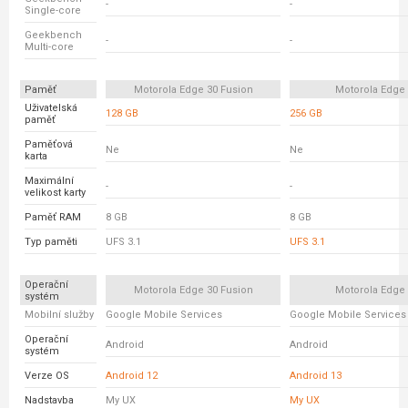
-
-
Single-core
Geekbench
-
-
Multi-core
Paměť
Motorola Edge 30 Fusion
Motorola Edge
Uživatelská
128 GB
256 GB
paměť
Paměťová
Ne
Ne
karta
Maximální
-
-
velikost karty
Paměť RAM
8 GB
8 GB
Typ paměti
UFS 3.1
UFS 3.1
Operační
Motorola Edge 30 Fusion
Motorola Edge
systém
Mobilní služby
Google Mobile Services
Google Mobile Services
Operační
Android
Android
systém
Verze OS
Android 12
Android 13
Nadstavba
My UX
My UX