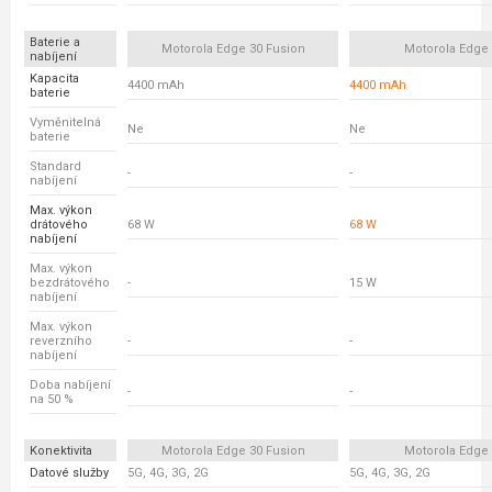
Baterie a
Motorola Edge 30 Fusion
Motorola Edge
nabíjení
Kapacita
4400 mAh
4400 mAh
baterie
Vyměnitelná
Ne
Ne
baterie
Standard
-
-
nabíjení
Max. výkon
drátového
68 W
68 W
nabíjení
Max. výkon
bezdrátového
-
15 W
nabíjení
Max. výkon
reverzního
-
-
nabíjení
Doba nabíjení
-
-
na 50 %
Konektivita
Motorola Edge 30 Fusion
Motorola Edge
Datové služby
5G, 4G, 3G, 2G
5G, 4G, 3G, 2G