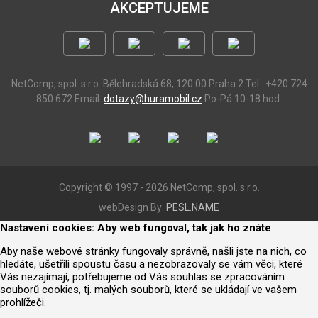
AKCEPTUJEME
NetComp, spol. s r.o.
Bělehradská 68, 120 00 Praha 2
Tel.: +420 724
850 672
Email:
dotazy@huramobil.cz
Po-Pá 10-18 hod.
Copyright © 1997 - 2026 NetComp, spol. s r.o.
webDesign By:
PESL.NAME
Nastavení cookies: Aby web fungoval, tak jak ho znáte
Aby naše webové stránky fungovaly správně, našli jste na nich, co
hledáte, ušetřili spoustu času a nezobrazovaly se vám věci, které
Vás nezajímají, potřebujeme od Vás souhlas se zpracováním
souborů cookies, tj. malých souborů, které se ukládají ve vašem
prohlížeči.