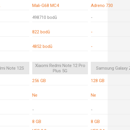
2
Mali-G68 MC4
Adreno 730
498710 bodů
-
822 bodů
-
4852 bodů
-
Xiaomi Redmi Note 12 Pro
dmi Note 12S
Samsung Galaxy Z
Plus 5G
256 GB
128 GB
Ne
Ne
-
-
8 GB
8 GB