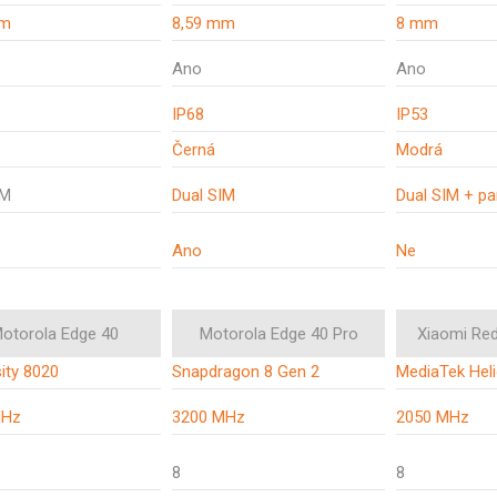
mm
8,59 mm
8 mm
Ano
Ano
IP68
IP53
Černá
Modrá
IM
Dual SIM
Dual SIM + p
Ano
Ne
otorola Edge 40
Motorola Edge 40 Pro
Xiaomi Re
ity 8020
Snapdragon 8 Gen 2
MediaTek Hel
MHz
3200 MHz
2050 MHz
8
8