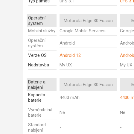
Typ paměti
UFS 3.1
UFS 3.
Operační
Motorola Edge 30 Fusion
M
systém
Mobilní služby
Google Mobile Services
Google
Operační
Android
Androi
systém
Verze OS
Android 12
Androi
Nadstavba
My UX
My UX
Baterie a
Motorola Edge 30 Fusion
M
nabíjení
Kapacita
4400 mAh
4400 
baterie
Vyměnitelná
Ne
Ne
baterie
Standard
-
-
nabíjení