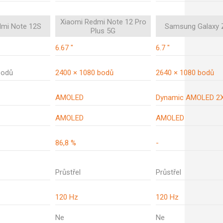
Xiaomi Redmi Note 12 Pro
dmi Note 12S
Samsung Galaxy Z
Plus 5G
6.67 "
6.7 "
bodů
2400 × 1080 bodů
2640 × 1080 bodů
AMOLED
Dynamic AMOLED 2
AMOLED
AMOLED
86,8 %
-
Průstřel
Průstřel
120 Hz
120 Hz
Ne
Ne