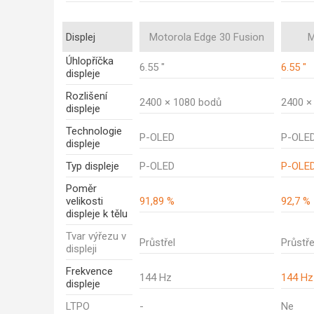
Displej
Motorola Edge 30 Fusion
M
Úhlopříčka
6.55 "
6.55 "
displeje
Rozlišení
2400 × 1080 bodů
2400 ×
displeje
Technologie
P-OLED
P-OLE
displeje
Typ displeje
P-OLED
P-OLE
Poměr
velikosti
91,89 %
92,7 %
displeje k tělu
Tvar výřezu v
Průstřel
Průstře
displeji
Frekvence
144 Hz
144 Hz
displeje
LTPO
-
Ne