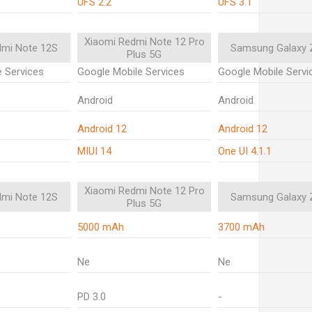
UFS 2.2
UFS 3.1
Xiaomi Redmi Note 12 Pro
dmi Note 12S
Samsung Galaxy Z
Plus 5G
 Services
Google Mobile Services
Google Mobile Servi
Android
Android
Android 12
Android 12
MIUI 14
One UI 4.1.1
Xiaomi Redmi Note 12 Pro
dmi Note 12S
Samsung Galaxy Z
Plus 5G
5000 mAh
3700 mAh
Ne
Ne
PD 3.0
-