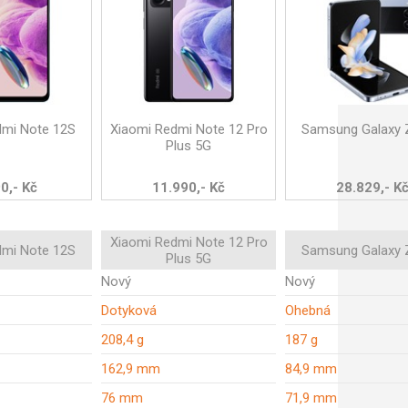
dmi Note 12S
Xiaomi Redmi Note 12 Pro
Samsung Galaxy Z
Plus 5G
0,- Kč
11.990,- Kč
28.829,- K
Xiaomi Redmi Note 12 Pro
dmi Note 12S
Samsung Galaxy Z
Plus 5G
Nový
Nový
Dotyková
Ohebná
208,4 g
187 g
162,9 mm
84,9 mm
76 mm
71,9 mm