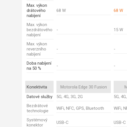
Max. výkon
drátového
68 W
68 W
nabíjení
Max. výkon
bezdrátového
-
15 W
nabíjení
Max. výkon
reverzního
-
-
nabíjení
Doba nabíjení
-
-
na 50 %
Konektivita
Motorola Edge 30 Fusion
M
Datové služby
5G, 4G, 3G, 2G
5G, 4G,
Bezdrátové
WiFi, NFC, GPS, Bluetooth
WiFi, 
technologie
Systémový
USB-C
USB-C
konektor