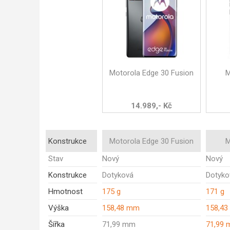
Motorola Edge 30 Fusion
M
14.989,- Kč
Konstrukce
Motorola Edge 30 Fusion
M
Stav
Nový
Nový
Konstrukce
Dotyková
Dotyko
Hmotnost
175 g
171 g
Výška
158,48 mm
158,4
Šířka
71,99 mm
71,99