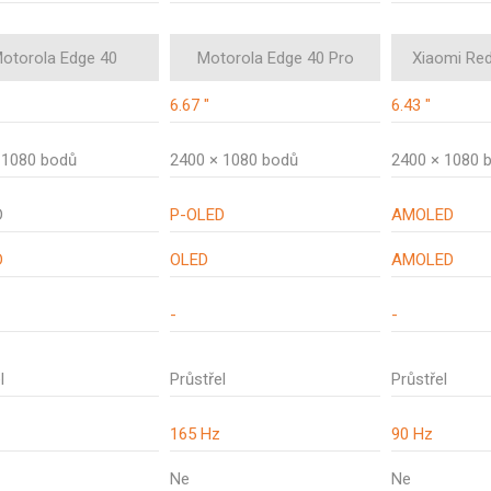
otorola Edge 40
Motorola Edge 40 Pro
Xiaomi Re
6.67 "
6.43 "
 1080 bodů
2400 × 1080 bodů
2400 × 1080 
D
P-OLED
AMOLED
D
OLED
AMOLED
-
-
l
Průstřel
Průstřel
165 Hz
90 Hz
Ne
Ne