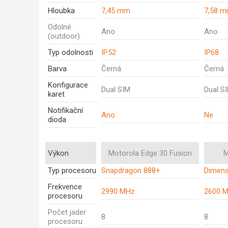
Hloubka
7,45 mm
7,58 
Odolné
Ano
Ano
(outdoor)
Typ odolnosti
IP52
IP68
Barva
Černá
Černá
Konfigurace
Dual SIM
Dual S
karet
Notifikační
Ano
Ne
dioda
Výkon
Motorola Edge 30 Fusion
M
Typ procesoru
Snapdragon 888+
Dimens
Frekvence
2990 MHz
2600 
procesoru
Počet jader
8
8
procesoru