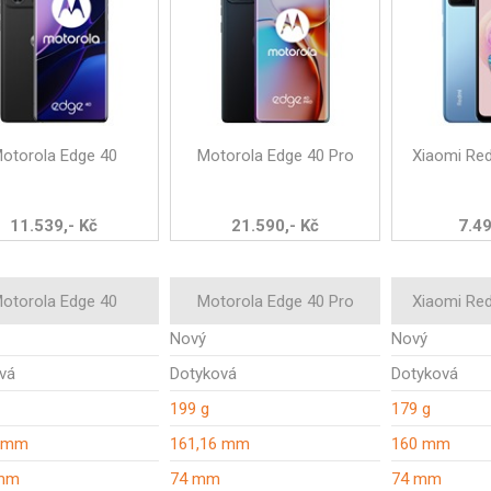
otorola Edge 40
Motorola Edge 40 Pro
Xiaomi Re
11.539,- Kč
21.590,- Kč
7.49
otorola Edge 40
Motorola Edge 40 Pro
Xiaomi Re
Nový
Nový
vá
Dotyková
Dotyková
199 g
179 g
3 mm
161,16 mm
160 mm
 mm
74 mm
74 mm