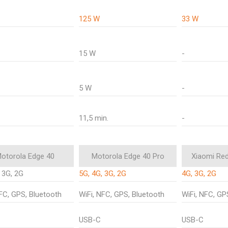
125 W
33 W
15 W
-
5 W
-
11,5 min.
-
otorola Edge 40
Motorola Edge 40 Pro
Xiaomi Re
 3G, 2G
5G, 4G, 3G, 2G
4G, 3G, 2G
NFC, GPS, Bluetooth
WiFi, NFC, GPS, Bluetooth
WiFi, NFC, GP
USB-C
USB-C