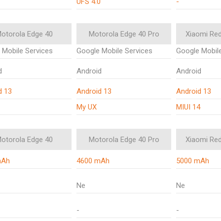
1
UFS 4.0
-
otorola Edge 40
Motorola Edge 40 Pro
Xiaomi Re
 Mobile Services
Google Mobile Services
Google Mobile
d
Android
Android
d 13
Android 13
Android 13
My UX
MIUI 14
otorola Edge 40
Motorola Edge 40 Pro
Xiaomi Re
mAh
4600 mAh
5000 mAh
Ne
Ne
-
-