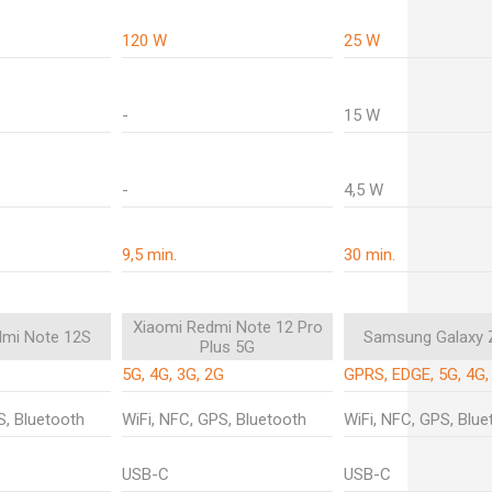
120 W
25 W
-
15 W
-
4,5 W
9,5 min.
30 min.
Xiaomi Redmi Note 12 Pro
dmi Note 12S
Samsung Galaxy Z
Plus 5G
5G, 4G, 3G, 2G
GPRS, EDGE, 5G, 4G,
S, Bluetooth
WiFi, NFC, GPS, Bluetooth
WiFi, NFC, GPS, Blue
USB-C
USB-C