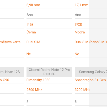
8,98 mm
17,1 mm
Ano
Ano
IP53
IPX8
Černá
Modrá
aměťová karta
Dual SIM
Dual SIM (nanoSIM 
Ne
Ne
Xiaomi Redmi Note 12 Pro
dmi Note 12S
Samsung Galaxy Z
Plus 5G
io G96
Dimensity 1080
Snapdragon 8+ Gen 
2600 MHz
3200 MHz
8
8