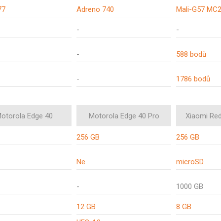
77
Adreno 740
Mali-G57 MC
-
-
-
588 bodů
-
1786 bodů
otorola Edge 40
Motorola Edge 40 Pro
Xiaomi Re
256 GB
256 GB
Ne
microSD
-
1000 GB
12 GB
8 GB