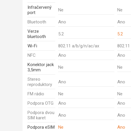
Infračervený
Ne
Ne
port
Bluetooth
Ano
Ano
Verze
5.2
5.2
bluetooth
Wi-Fi
802.11 a/b/g/n/ac/ax
802.11
NFC
Ano
Ano
Konektor jack
Ne
Ne
3,5mm
Stereo
Ano
Ano
reproduktory
FM rádio
Ne
Ne
Podpora OTG
Ano
Ano
Podpora dvou
Ano
Ano
SIM karet
Podpora eSIM
Ne
Ano