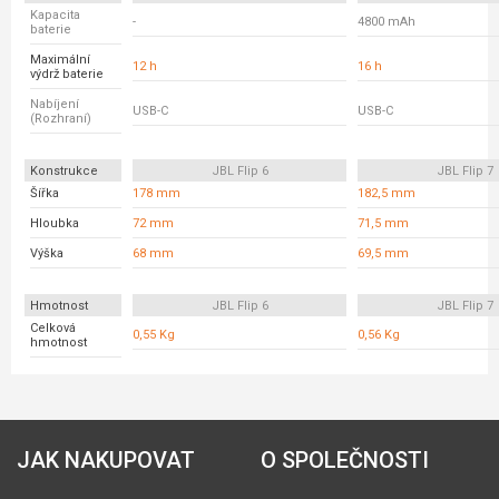
Kapacita
-
4800 mAh
baterie
Maximální
12 h
16 h
výdrž baterie
Nabíjení
USB-C
USB-C
(Rozhraní)
Konstrukce
JBL Flip 6
JBL Flip 7
Šířka
178 mm
182,5 mm
Hloubka
72 mm
71,5 mm
Výška
68 mm
69,5 mm
Hmotnost
JBL Flip 6
JBL Flip 7
Celková
0,55 Kg
0,56 Kg
hmotnost
JAK NAKUPOVAT
O SPOLEČNOSTI