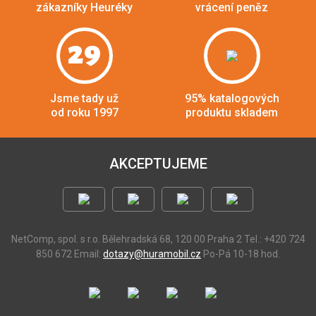
zákazníky Heuréky
vrácení peněz
29
Jsme tady už
95% katalogových
od roku 1997
produktu skladem
AKCEPTUJEME
NetComp, spol. s r.o.
Bělehradská 68, 120 00 Praha 2
Tel.: +420 724
850 672
Email:
dotazy@huramobil.cz
Po-Pá 10-18 hod.