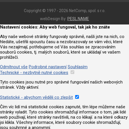
Copyright © 1997 - 2026 NetComp, spol. s r.o.
webDesign By:
PESL.NAME
Nastavení cookies: Aby web fungoval, tak jak ho znáte
Aby naše webové stránky fungovaly správně, našli jste na nich, co
hledáte, ušetřili spoustu času a nezobrazovaly se vám věci, které
Vás nezajímají, potřebujeme od Vás souhlas se zpracováním
souborů cookies, tj. malých souborů, které se ukládají ve vašem
prohlížeči.
Odmítnout vše
Podrobné nastavení
Souhlasím
Technické - nezbytně nutné cookies
Tyto cookies jsou nutné pro správné fungování našich webových
stránek. Vždy aktivní.
Statistické - abychom věděli co zlepšit
Čím víc lidí má statistické cookies zapnuté, tím lépe můžeme naše
stránky vyladit. Tyto cookies shromažďují informace o tom, jak lidé
web používají, které stránky navštívili, na co klikají. a na které odkazy
jsi klikla. Všechny informace, které soubory cookie shromažďují,
jsou souhrnné a anonymní.