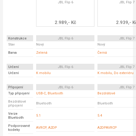
JBL Flip 6
JBL Flip 7
2.989,- Kč
2.939,- K
Konstrukce
JBL Flip 6
JBL Flip 7
Stav
Nový
Nový
Barva
Zelená
Černá
Určení
JBL Flip 6
JBL Flip 7
Určení
K mobilu
K mobilu, Do exteriéru
Připojení
JBL Flip 6
JBL Flip 7
Typ připojení
USB-C, Bluetooth
Bezdrátové
Bezdrátové
Bluetooth
Bluetooth
připojení
Verze
5.1
5.4
Bluetooth
Podporované
AVRCP, A2DP
A2DPAVRCP
kodeky