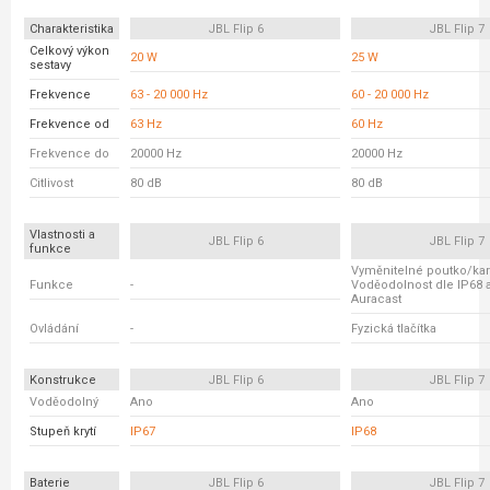
Charakteristika
JBL Flip 6
JBL Flip 7
Celkový výkon
20 W
25 W
sestavy
Frekvence
63 - 20 000 Hz
60 - 20 000 Hz
Frekvence od
63 Hz
60 Hz
Frekvence do
20000 Hz
20000 Hz
Citlivost
80 dB
80 dB
Vlastnosti a
JBL Flip 6
JBL Flip 7
funkce
Vyměnitelné poutko/kar
Funkce
-
Voděodolnost dle IP68 
Auracast
Ovládání
-
Fyzická tlačítka
Konstrukce
JBL Flip 6
JBL Flip 7
Voděodolný
Ano
Ano
Stupeň krytí
IP67
IP68
Baterie
JBL Flip 6
JBL Flip 7