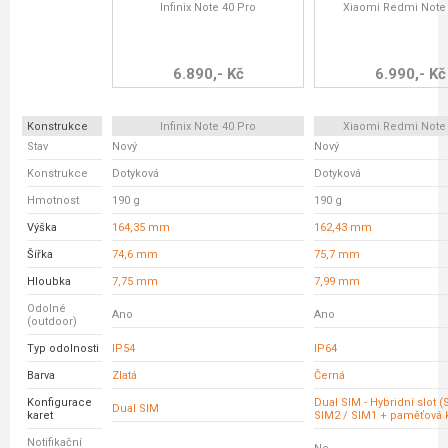
Infinix Note 40 Pro
Xiaomi Redmi Note
6.890,- Kč
6.990,- Kč
Konstrukce
Infinix Note 40 Pro
Xiaomi Redmi Note
Stav
Nový
Nový
Konstrukce
Dotyková
Dotyková
Hmotnost
190 g
190 g
Výška
164,35 mm
162,43 mm
Šířka
74,6 mm
75,7 mm
Hloubka
7,75 mm
7,99 mm
Odolné
Ano
Ano
(outdoor)
Typ odolnosti
IP54
IP64
Barva
Zlatá
Černá
Konfigurace
Dual SIM - Hybridní slot 
Dual SIM
karet
SIM2 / SIM1 + paměťová k
Notifikační