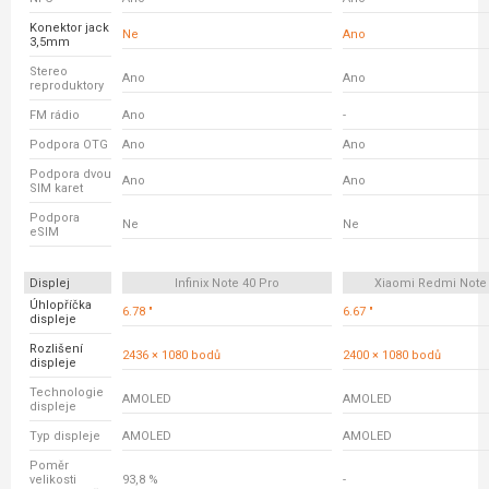
Konektor jack
Ne
Ano
3,5mm
Stereo
Ano
Ano
reproduktory
FM rádio
Ano
-
Podpora OTG
Ano
Ano
Podpora dvou
Ano
Ano
SIM karet
Podpora
Ne
Ne
eSIM
Displej
Infinix Note 40 Pro
Xiaomi Redmi Note
Úhlopříčka
6.78 "
6.67 "
displeje
Rozlišení
2436 × 1080 bodů
2400 × 1080 bodů
displeje
Technologie
AMOLED
AMOLED
displeje
Typ displeje
AMOLED
AMOLED
Poměr
velikosti
93,8 %
-