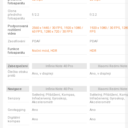
fotoaparátu
Clona
předního
f/2.2
f/2.2
fotoaparátu
Podporovaná
2560 x 1440 / 30 FPS, 1920 x 1080 /
1920 x 1080 / 30 FPS, 1280
rozlišení
60 FPS, 1280 x 720 / 30 FPS
FPS
videa
Zaostřování
PDAF
PDAF
Funkce
Noční mód, HDR
HDR
fotoaparátu
Zabezpečení
Infinix Note 40 Pro
Xiaomi Redmi Note
Čtečka otisku
Ano, v displeji
Ano, v displeji
prstů
Navigace
Infinix Note 40 Pro
Xiaomi Redmi Note
Světelný, Přiblížení, Kompas,
Světelný, Přiblížení, Kom
Senzory
Infračervený, Gyroskop,
Infračervený, Gyroskop,
Akcelerometr
Akcelerometr
Geotagging
Ano
Ano
Digitální
Ano
Ano
kompas