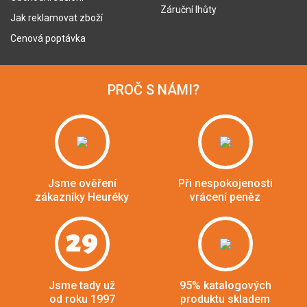
Záruční lhůty
Jak reklamovat zboží
Cenová poptávka
PROČ S NÁMI?
Jsme ověření
Při nespokojenosti
zákazníky Heuréky
vrácení peněz
29
Jsme tady už
95% katalogových
od roku 1997
produktu skladem