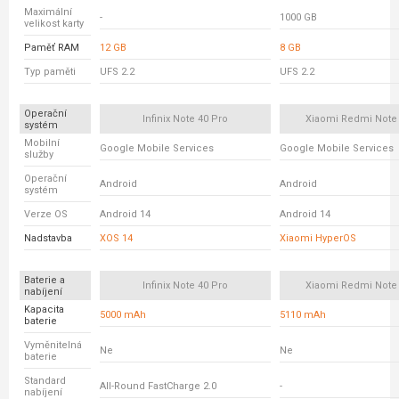
Maximální
-
1000 GB
velikost karty
Paměť RAM
12 GB
8 GB
Typ paměti
UFS 2.2
UFS 2.2
Operační
Infinix Note 40 Pro
Xiaomi Redmi Note
systém
Mobilní
Google Mobile Services
Google Mobile Services
služby
Operační
Android
Android
systém
Verze OS
Android 14
Android 14
Nadstavba
XOS 14
Xiaomi HyperOS
Baterie a
Infinix Note 40 Pro
Xiaomi Redmi Note
nabíjení
Kapacita
5000 mAh
5110 mAh
baterie
Vyměnitelná
Ne
Ne
baterie
Standard
All-Round FastCharge 2.0
-
nabíjení