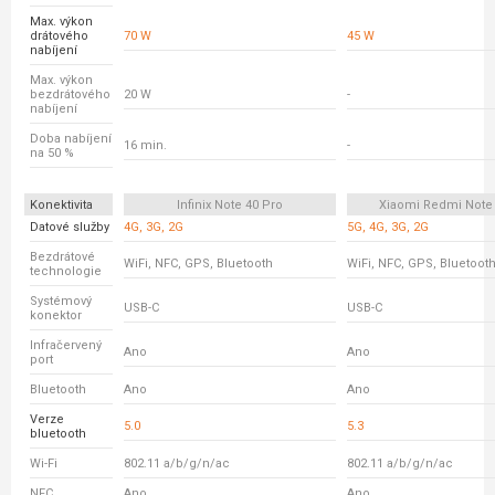
Max. výkon
drátového
70 W
45 W
nabíjení
Max. výkon
bezdrátového
20 W
-
nabíjení
Doba nabíjení
16 min.
-
na 50 %
Konektivita
Infinix Note 40 Pro
Xiaomi Redmi Note
Datové služby
4G, 3G, 2G
5G, 4G, 3G, 2G
Bezdrátové
WiFi, NFC, GPS, Bluetooth
WiFi, NFC, GPS, Bluetoot
technologie
Systémový
USB-C
USB-C
konektor
Infračervený
Ano
Ano
port
Bluetooth
Ano
Ano
Verze
5.0
5.3
bluetooth
Wi-Fi
802.11 a/b/g/n/ac
802.11 a/b/g/n/ac
NFC
Ano
Ano