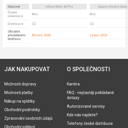
Obecné
Infinix Note 40 Pro
Xiaomi Redmi Note
Česká
Ano
Ano
lokalizace
Distribuce
CZ
CZ
Oficiální
představení
Březen 2024
Leden 2025
telefonu
JAK NAKUPOVAT
O SPOLEČNOSTI
Možnosti dopravy
Kariéra
Možnosti platby
FAQ - nejčastěji pokládané
dotazy
Nákup na splátky
Autorizované servisy
Obchodní podmínky
Kde nás najdete?
Zpracování osobních údajů
Telefony české distribuce
Obchodní sdělení