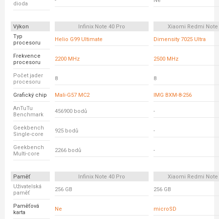
-
Ne
dioda
Výkon
Infinix Note 40 Pro
Xiaomi Redmi Note
Typ
Helio G99 Ultimate
Dimensity 7025 Ultra
procesoru
Frekvence
2200 MHz
2500 MHz
procesoru
Počet jader
8
8
procesoru
Grafický chip
Mali-G57 MC2
IMG BXM-8-256
AnTuTu
456900 bodů
-
Benchmark
Geekbench
925 bodů
-
Single-core
Geekbench
2266 bodů
-
Multi-core
Paměť
Infinix Note 40 Pro
Xiaomi Redmi Note
Uživatelská
256 GB
256 GB
paměť
Paměťová
Ne
microSD
karta