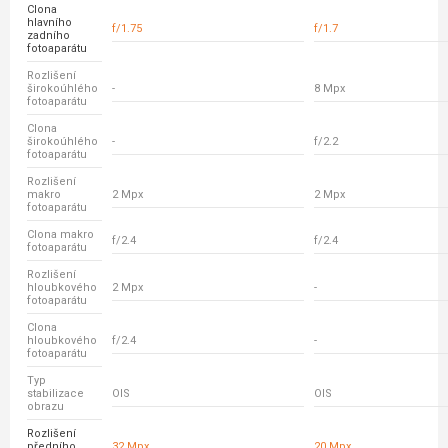
Clona
hlavního
f/1.75
f/1.7
zadního
fotoaparátu
Rozlišení
širokoúhlého
-
8 Mpx
fotoaparátu
Clona
širokoúhlého
-
f/2.2
fotoaparátu
Rozlišení
makro
2 Mpx
2 Mpx
fotoaparátu
Clona makro
f/2.4
f/2.4
fotoaparátu
Rozlišení
hloubkového
2 Mpx
-
fotoaparátu
Clona
hloubkového
f/2.4
-
fotoaparátu
Typ
stabilizace
OIS
OIS
obrazu
Rozlišení
předního
32 Mpx
20 Mpx