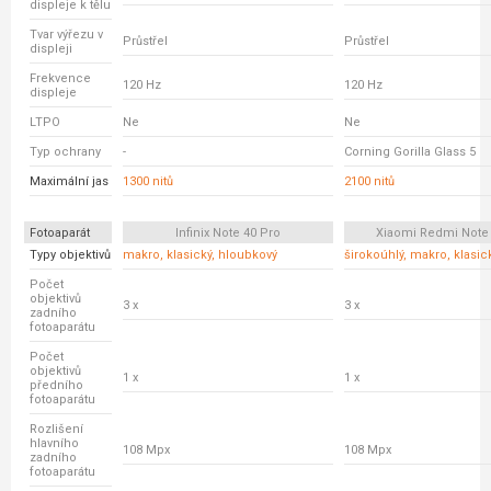
displeje k tělu
Tvar výřezu v
Průstřel
Průstřel
displeji
Frekvence
120 Hz
120 Hz
displeje
LTPO
Ne
Ne
Typ ochrany
-
Corning Gorilla Glass 5
Maximální jas
1300 nitů
2100 nitů
Fotoaparát
Infinix Note 40 Pro
Xiaomi Redmi Note
Typy objektivů
makro, klasický, hloubkový
širokoúhlý, makro, klasic
Počet
objektivů
3 x
3 x
zadního
fotoaparátu
Počet
objektivů
1 x
1 x
předního
fotoaparátu
Rozlišení
hlavního
108 Mpx
108 Mpx
zadního
fotoaparátu