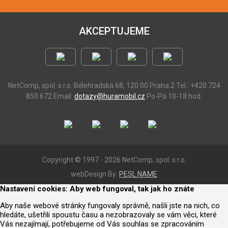
AKCEPTUJEME
NetComp, spol. s r.o.
Bělehradská 68, 120 00 Praha 2
Tel.: +420 724
850 672
Email:
dotazy@huramobil.cz
Po-Pá 10-18 hod.
Copyright © 1997 - 2026 NetComp, spol. s r.o.
webDesign By:
PESL.NAME
Nastavení cookies: Aby web fungoval, tak jak ho znáte
Aby naše webové stránky fungovaly správně, našli jste na nich, co
hledáte, ušetřili spoustu času a nezobrazovaly se vám věci, které
Vás nezajímají, potřebujeme od Vás souhlas se zpracováním