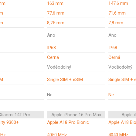
 mm
163 mm
147,6 mm
mm
77,6 mm
71,6 mm
mm
8,25 mm
7,8 mm
Ano
Ano
IP68
IP68
Černá
Černá
Voděodolný
Voděodolný
IM
Single SIM + eSIM
Single SIM + 
Ne
Ne
Xiaomi 14T Pro
Apple iPhone 16 Pro Max
Apple 
ity 9300+
Apple A18 Pro Bionic
Apple A18 Bio
MHz
4050 MHz
4040 MHz