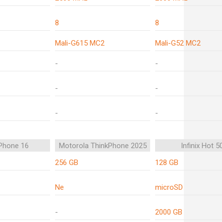
8
8
Mali-G615 MC2
Mali-G52 MC2
-
-
-
-
-
-
iPhone 16
Motorola ThinkPhone 2025
Infinix Hot 50
256 GB
128 GB
Ne
microSD
-
2000 GB