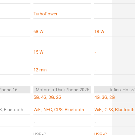
TurboPower
-
68 W
18 W
15 W
-
12 min.
-
iPhone 16
Motorola ThinkPhone 2025
Infinix Hot 50
G
5G, 4G, 3G, 2G
4G, 3G, 2G
S, Bluetooth
WiFi, NFC, GPS, Bluetooth
WiFi, GPS, Bluetooth
-
-
USB-C
USB-C