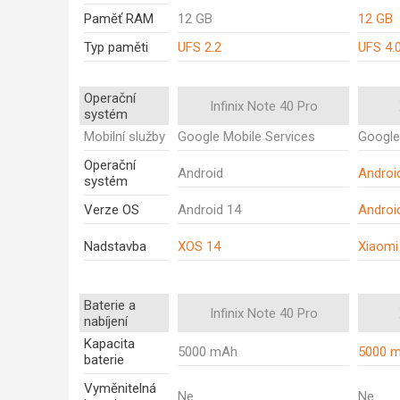
Paměť RAM
12 GB
12 GB
Typ paměti
UFS 2.2
UFS 4.
Operační
Infinix Note 40 Pro
systém
Mobilní služby
Google Mobile Services
Google
Operační
Android
Androi
systém
Verze OS
Android 14
Androi
Nadstavba
XOS 14
Xiaomi
Baterie a
Infinix Note 40 Pro
nabíjení
Kapacita
5000 mAh
5000 
baterie
Vyměnitelná
Ne
Ne