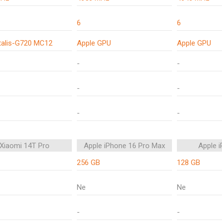
6
6
alis-G720 MC12
Apple GPU
Apple GPU
-
-
-
-
-
-
Xiaomi 14T Pro
Apple iPhone 16 Pro Max
Apple 
256 GB
128 GB
Ne
Ne
-
-