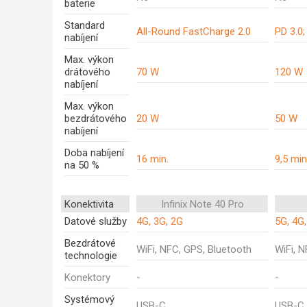
baterie
Standard
All-Round FastCharge 2.0
PD 3.0;
nabíjení
Max. výkon
drátového
70 W
120 W
nabíjení
Max. výkon
bezdrátového
20 W
50 W
nabíjení
Doba nabíjení
16 min.
9,5 min
na 50 %
Konektivita
Infinix Note 40 Pro
Datové služby
4G, 3G, 2G
5G, 4G,
Bezdrátové
WiFi, NFC, GPS, Bluetooth
WiFi, 
technologie
Konektory
-
-
Systémový
USB-C
USB-C