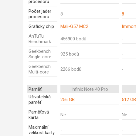
procesoru
Počet jader
8
8
procesoru
Grafický chip
Mali-G57 MC2
Immort
AnTuTu
456900 bodů
-
Benchmark
Geekbench
925 bodů
-
Single-core
Geekbench
2266 bodů
-
Multi-core
Paměť
Infinix Note 40 Pro
Uživatelská
256 GB
512 GB
paměť
Paměťová
Ne
Ne
karta
Maximální
-
-
velikost karty