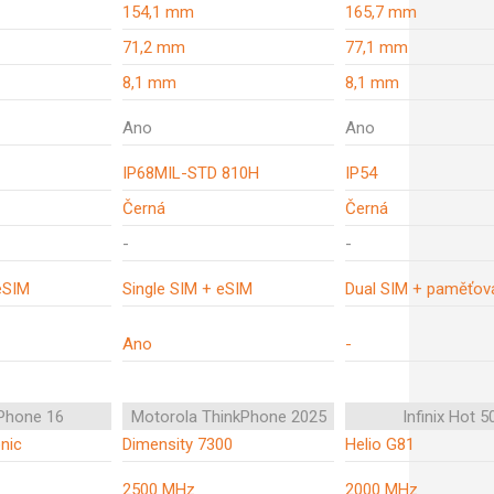
154,1 mm
165,7 mm
71,2 mm
77,1 mm
8,1 mm
8,1 mm
Ano
Ano
IP68MIL-STD 810H
IP54
Černá
Černá
-
-
eSIM
Single SIM + eSIM
Dual SIM + paměťová
Ano
-
iPhone 16
Motorola ThinkPhone 2025
Infinix Hot 50
nic
Dimensity 7300
Helio G81
2500 MHz
2000 MHz