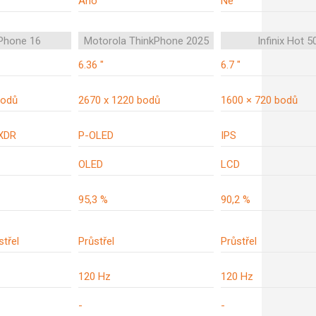
Ano
Ne
iPhone 16
Motorola ThinkPhone 2025
Infinix Hot 50
6.36 "
6.7 "
bodů
2670 x 1220 bodů
1600 × 720 bodů
 XDR
P-OLED
IPS
OLED
LCD
95,3 %
90,2 %
střel
Průstřel
Průstřel
120 Hz
120 Hz
-
-