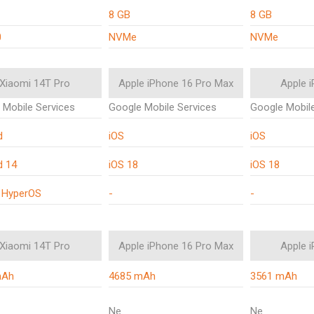
8 GB
8 GB
0
NVMe
NVMe
Xiaomi 14T Pro
Apple iPhone 16 Pro Max
Apple 
 Mobile Services
Google Mobile Services
Google Mobile
d
iOS
iOS
d 14
iOS 18
iOS 18
 HyperOS
-
-
Xiaomi 14T Pro
Apple iPhone 16 Pro Max
Apple 
mAh
4685 mAh
3561 mAh
Ne
Ne