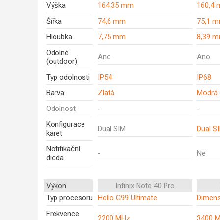
Výška
164,35 mm
160,4
Šířka
74,6 mm
75,1 
Hloubka
7,75 mm
8,39 
Odolné
Ano
Ano
(outdoor)
Typ odolnosti
IP54
IP68
Barva
Zlatá
Modrá
Odolnost
-
-
Konfigurace
Dual SIM
Dual S
karet
Notifikační
-
Ne
dioda
Výkon
Infinix Note 40 Pro
Typ procesoru
Helio G99 Ultimate
Dimens
Frekvence
2200 MHz
3400 