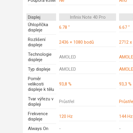
Podpora eSIM
Ne
Ano
Displej
Infinix Note 40 Pro
Úhlopříčka
6.78 "
6.67 "
displeje
Rozlišení
2436 × 1080 bodů
2712 x
displeje
Technologie
AMOLED
AMOL
displeje
Typ displeje
AMOLED
AMOL
Poměr
velikosti
93,8 %
93,3 %
displeje k tělu
Tvar výřezu v
Průstřel
Průstře
displeji
Frekvence
120 Hz
144 Hz
displeje
Always On
-
-