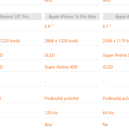
Ano
Ano
Xiaomi 14T Pro
Apple iPhone 16 Pro Max
Apple 
6.9 "
6.1 "
 1220 bodů
2868 x 1320 bodů
2556 x 1179 
ED
OLED
Super Retina
ED
Super Retina XDR
OLED
-
-
l
Podlouhlý průstřel
Podlouhlý prů
120 Hz
60 Hz
Ano
Ne