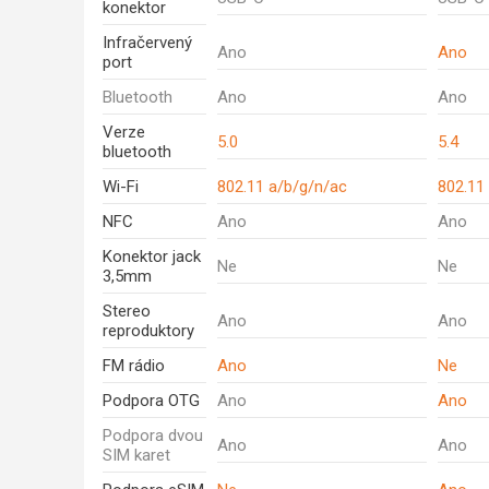
konektor
Infračervený
Ano
Ano
port
Bluetooth
Ano
Ano
Verze
5.0
5.4
bluetooth
Wi-Fi
802.11 a/b/g/n/ac
802.11
NFC
Ano
Ano
Konektor jack
Ne
Ne
3,5mm
Stereo
Ano
Ano
reproduktory
FM rádio
Ano
Ne
Podpora OTG
Ano
Ano
Podpora dvou
Ano
Ano
SIM karet