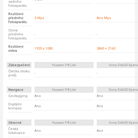
zadního
fotoaparátu
Rozlišení
předního
5 Mpx
Ano Mpx
fotoaparátu
Clona
předního
-
-
fotoaparátu
Rozlišení
1920 x 1080
3840 × 2160
videa
Zabezpečení
Huawei P8 Lite
Sony D6633 Xperi
Čtečka otisku
-
-
prstů
Navigace
Huawei P8 Lite
Sony D6633 Xperi
Geotagging
Ano
Ano
Digitální
Ano
Ano
kompas
Obecné
Huawei P8 Lite
Sony D6633 Xperi
Česká
Ano
Ano
lokalizace