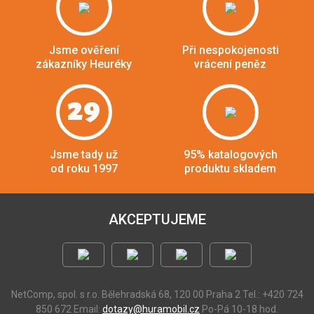
Jsme ověření
Při nespokojenosti
zákazníky Heuréky
vrácení peněz
29
Jsme tady už
95% katalogových
od roku 1997
produktu skladem
AKCEPTUJEME
NetComp, spol. s r.o.
Bělehradská 68, 120 00 Praha 2
Tel.: +420 724
850 672
Email:
dotazy@huramobil.cz
Po-Pá 10-18 hod.