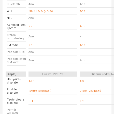
Bluetooth
Ano
Ano
Wi-Fi
802.11 a/b/g/n/ac
Ano
NFC
Ano
-
Konektor jack
Ne
Ano
3,5mm
Stereo
Ano
-
reproduktory
FM rádio
Ne
Ano
Podpora OTG
Ano
-
Podpora dvou
Ano
Ano
SIM karet
Displej
Huawei P20 Pro
Xiaomi Redmi N
Úhlopříčka
6.1 "
5,5 "
displeje
Rozlišení
2240 x 1080 bodů
720 x 1280 bodů
displeje
Technologie
OLED
IPS
displeje
Poměr
velikosti
-
-