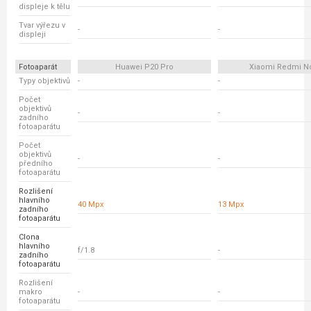
displeje k tělu
Tvar výřezu v
-
-
displeji
Fotoaparát
Huawei P20 Pro
Xiaomi Redmi N
Typy objektivů
-
-
Počet
objektivů
-
-
zadního
fotoaparátu
Počet
objektivů
-
-
předního
fotoaparátu
Rozlišení
hlavního
40 Mpx
13 Mpx
zadního
fotoaparátu
Clona
hlavního
f/1.8
-
zadního
fotoaparátu
Rozlišení
makro
-
-
fotoaparátu