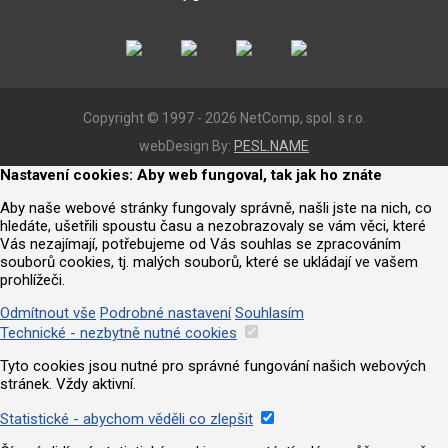
Copyright © 1997 - 2026 NetComp, spol. s r.o.
webDesign By:
PESL.NAME
Nastavení cookies: Aby web fungoval, tak jak ho znáte
Aby naše webové stránky fungovaly správně, našli jste na nich, co
hledáte, ušetřili spoustu času a nezobrazovaly se vám věci, které
Vás nezajímají, potřebujeme od Vás souhlas se zpracováním
souborů cookies, tj. malých souborů, které se ukládají ve vašem
prohlížeči.
Odmítnout vše
Podrobné nastavení
Souhlasím
Technické - nezbytně nutné cookies
Tyto cookies jsou nutné pro správné fungování našich webových
stránek. Vždy aktivní.
Statistické - abychom věděli co zlepšit