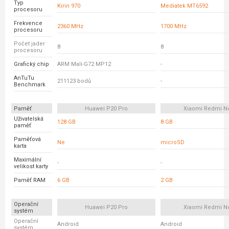
Typ
Kirin 970
Mediatek MT6592
procesoru
Frekvence
2360 MHz
1700 MHz
procesoru
Počet jader
8
8
procesoru
Grafický chip
ARM Mali-G72 MP12
-
AnTuTu
211123 bodů
-
Benchmark
Paměť
Huawei P20 Pro
Xiaomi Redmi N
Uživatelská
128 GB
8 GB
paměť
Paměťová
Ne
microSD
karta
Maximální
-
-
velikost karty
Paměť RAM
6 GB
2 GB
Operační
Huawei P20 Pro
Xiaomi Redmi N
systém
Operační
Android
Android
systém