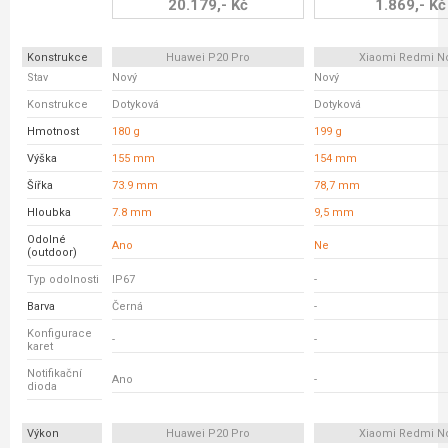
20.179,- Kč
1.869,- Kč
Konstrukce
Huawei P20 Pro
Xiaomi Redmi N
Stav
Nový
Nový
Konstrukce
Dotyková
Dotyková
Hmotnost
180 g
199 g
Výška
155 mm
154 mm
Šířka
73.9 mm
78,7 mm
Hloubka
7.8 mm
9,5 mm
Odolné
Ano
Ne
(outdoor)
Typ odolnosti
IP67
-
Barva
Černá
-
Konfigurace
-
-
karet
Notifikační
Ano
-
dioda
Výkon
Huawei P20 Pro
Xiaomi Redmi N