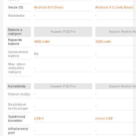
Verze OS
Android 8.0 (Oreo)
Android 4.2 (Jelly Bean)
Nadstavba
-
-
Baterie a
Huawei P20 Pro
Xiaomi Redmi N
nabíjení
Kapacita
4000 mAh
3200 mAh
baterie
Vyměnitelná
Ne
-
baterie
Max. výkon
drátového
-
-
nabíjení
Konektivita
Huawei P20 Pro
Xiaomi Redmi N
Datové služby
-
-
Bezdrátové
-
-
technologie
Systémový
USB-C
micro USB
konektor
Infračervený
-
-
port