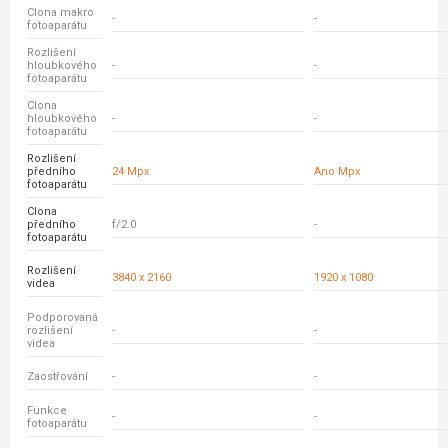
Clona makro
-
-
fotoaparátu
Rozlišení
hloubkového
-
-
fotoaparátu
Clona
hloubkového
-
-
fotoaparátu
Rozlišení
předního
24 Mpx
Ano Mpx
fotoaparátu
Clona
předního
f/2.0
-
fotoaparátu
Rozlišení
3840 x 2160
1920 x 1080
videa
Podporovaná
rozlišení
-
-
videa
Zaostřování
-
-
Funkce
-
-
fotoaparátu