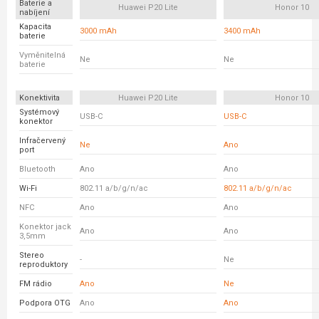
Baterie a
Huawei P20 Lite
Honor 10
nabíjení
Kapacita
3000 mAh
3400 mAh
baterie
Vyměnitelná
Ne
Ne
baterie
Konektivita
Huawei P20 Lite
Honor 10
Systémový
USB-C
USB-C
konektor
Infračervený
Ne
Ano
port
Bluetooth
Ano
Ano
Wi-Fi
802.11 a/b/g/n/ac
802.11 a/b/g/n/ac
NFC
Ano
Ano
Konektor jack
Ano
Ano
3,5mm
Stereo
-
Ne
reproduktory
FM rádio
Ano
Ne
Podpora OTG
Ano
Ano