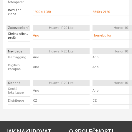
fotoaparátu
Rozlišení
1920 × 1080
3840 x 2160
videa
Zabezpečení
Huawei P20 Lite
Honor 10
Čtečka otisku
Ano
Homebutton
prstů
Navigace
Huawei P20 Lite
Honor 10
Geotagging
Ano
Ano
Digitální
Ano
Ano
kompas
Obecné
Huawei P20 Lite
Honor 10
Česká
Ano
Ano
lokalizace
Distribuce
CZ
CZ
JAK NAKUPOVAT
O SPOLEČNOSTI