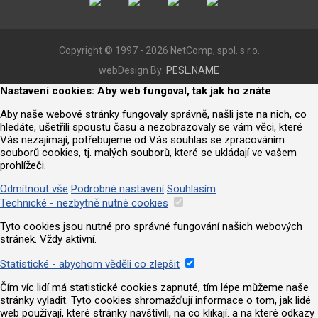
Copyright © 1997 - 2026 NetComp, spol. s r.o.
webDesign By:
PESL.NAME
Nastavení cookies: Aby web fungoval, tak jak ho znáte
Aby naše webové stránky fungovaly správně, našli jste na nich, co
hledáte, ušetřili spoustu času a nezobrazovaly se vám věci, které
Vás nezajímají, potřebujeme od Vás souhlas se zpracováním
souborů cookies, tj. malých souborů, které se ukládají ve vašem
prohlížeči.
Odmítnout vše
Podrobné nastavení
Souhlasím
Technické - nezbytně nutné cookies
Tyto cookies jsou nutné pro správné fungování našich webových
stránek. Vždy aktivní.
Statistické - abychom věděli co zlepšit
Čím víc lidí má statistické cookies zapnuté, tím lépe můžeme naše
stránky vyladit. Tyto cookies shromažďují informace o tom, jak lidé
web používají, které stránky navštívili, na co klikají. a na které odkazy