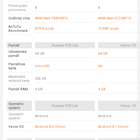
Počet jader
8
8
procesoru
Grafický chip
ARM Mali-T830 MP2
ARM Mali-G72 MP12
AnTuTu
87976 bodů
213381 bodů
Benchmark
Paměť
Huawei P20 Lite
Honor 10
Uživatelská
64 GB
64 GB
paměť
Paměťová
microSD
Ne
karta
Maximální
256 GB
-
velikost karty
Paměť RAM
4 GB
4 GB
Operační
Huawei P20 Lite
Honor 10
systém
Operační
Android
Android
systém
Verze OS
Android 8.0 (Oreo)
Android 8.1 (Oreo)