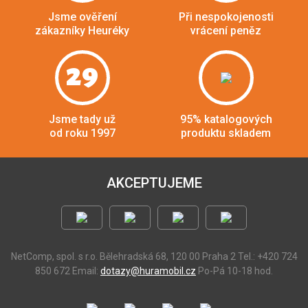
Jsme ověření
Při nespokojenosti
zákazníky Heuréky
vrácení peněz
29
Jsme tady už
95% katalogových
od roku 1997
produktu skladem
AKCEPTUJEME
NetComp, spol. s r.o.
Bělehradská 68, 120 00 Praha 2
Tel.: +420 724
850 672
Email:
dotazy@huramobil.cz
Po-Pá 10-18 hod.