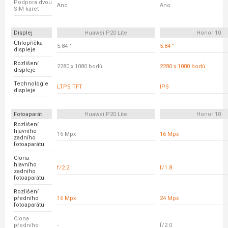
Podpora dvou
Ano
Ano
SIM karet
Displej
Huawei P20 Lite
Honor 10
Úhlopříčka
5.84 "
5.84 "
displeje
Rozlišení
2280 x 1080 bodů
2280 x 1080 bodů
displeje
Technologie
LTPS TFT
IPS
displeje
Fotoaparát
Huawei P20 Lite
Honor 10
Rozlišení
hlavního
16 Mpx
16 Mpx
zadního
fotoaparátu
Clona
hlavního
f/2.2
f/1.8
zadního
fotoaparátu
Rozlišení
předního
16 Mpx
24 Mpx
fotoaparátu
Clona
předního
-
f/2.0