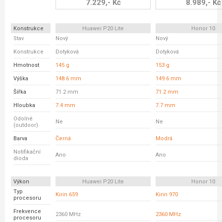
7.229,- Kč
8.989,- Kč
Konstrukce
Huawei P20 Lite
Honor 10
Stav
Nový
Nový
Konstrukce
Dotyková
Dotyková
Hmotnost
145 g
153 g
Výška
148.6 mm
149.6 mm
Šířka
71.2 mm
71.2 mm
Hloubka
7.4 mm
7.7 mm
Odolné
Ne
Ne
(outdoor)
Barva
Černá
Modrá
Notifikační
Ano
Ano
dioda
Výkon
Huawei P20 Lite
Honor 10
Typ
Kirin 659
Kirin 970
procesoru
Frekvence
2360 MHz
2360 MHz
procesoru