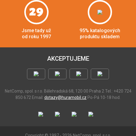
29
Jsme tady už
95% katalogových
od roku 1997
produktu skladem
AKCEPTUJEME
NetComp, spol. s r.o.
Bělehradská 68, 120 00 Praha 2
Tel.: +420 724
850 672
Email:
dotazy@huramobil.cz
Po-Pá 10-18 hod.
Copyright © 1997 - 2026 NetComp, spol. s r.o.