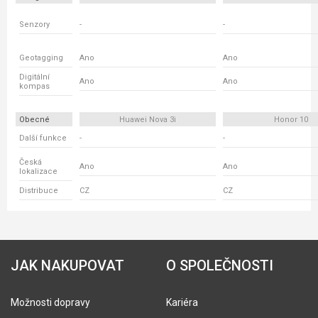
Senzory
-
-
Geotagging
Ano
Ano
Digitální
Ano
Ano
kompas
Obecné
Huawei Nova 3i
Honor 10
Další funkce
-
-
Česká
Ano
Ano
lokalizace
Distribuce
CZ
CZ
JAK NAKUPOVAT
O SPOLEČNOSTI
Možnosti dopravy
Kariéra