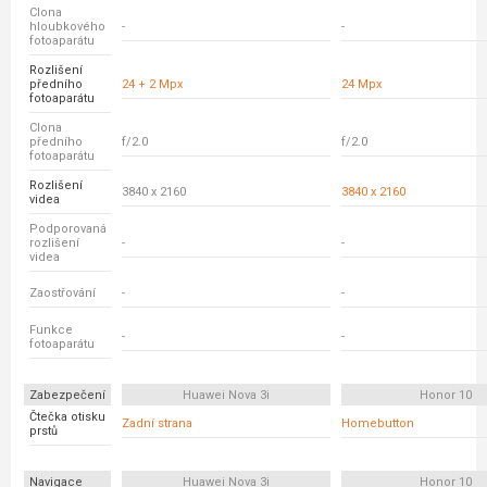
Clona
hloubkového
-
-
fotoaparátu
Rozlišení
předního
24 + 2 Mpx
24 Mpx
fotoaparátu
Clona
předního
f/2.0
f/2.0
fotoaparátu
Rozlišení
3840 x 2160
3840 x 2160
videa
Podporovaná
rozlišení
-
-
videa
Zaostřování
-
-
Funkce
-
-
fotoaparátu
Zabezpečení
Huawei Nova 3i
Honor 10
Čtečka otisku
Zadní strana
Homebutton
prstů
Navigace
Huawei Nova 3i
Honor 10