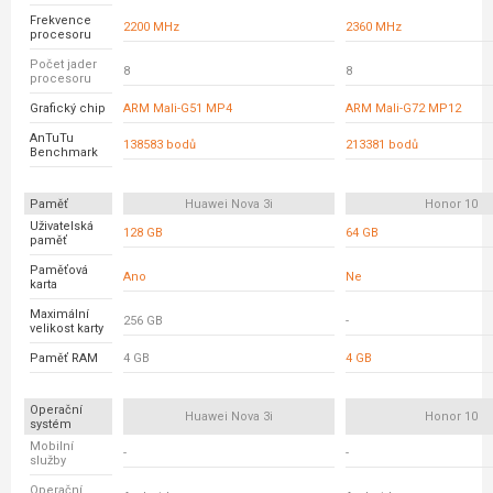
Frekvence
2200 MHz
2360 MHz
procesoru
Počet jader
8
8
procesoru
Grafický chip
ARM Mali-G51 MP4
ARM Mali-G72 MP12
AnTuTu
138583 bodů
213381 bodů
Benchmark
Paměť
Huawei Nova 3i
Honor 10
Uživatelská
128 GB
64 GB
paměť
Paměťová
Ano
Ne
karta
Maximální
256 GB
-
velikost karty
Paměť RAM
4 GB
4 GB
Operační
Huawei Nova 3i
Honor 10
systém
Mobilní
-
-
služby
Operační