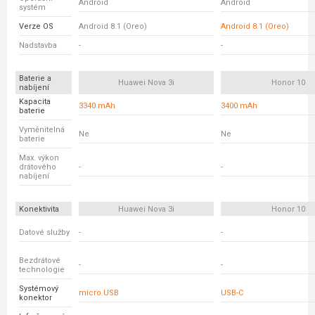
Android
Android
systém
Verze OS
Android 8.1 (Oreo)
Android 8.1 (Oreo)
Nadstavba
-
-
Baterie a
Huawei Nova 3i
Honor 10
nabíjení
Kapacita
3340 mAh
3400 mAh
baterie
Vyměnitelná
Ne
Ne
baterie
Max. výkon
drátového
-
-
nabíjení
Konektivita
Huawei Nova 3i
Honor 10
Datové služby
-
-
Bezdrátové
-
-
technologie
Systémový
micro USB
USB-C
konektor