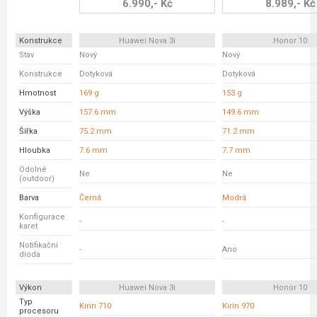
6.990,- Kč
8.989,- Kč
Konstrukce
Huawei Nova 3i
Honor 10
Stav
Nový
Nový
Konstrukce
Dotyková
Dotyková
Hmotnost
169 g
153 g
Výška
157.6 mm
149.6 mm
Šířka
75.2 mm
71.2 mm
Hloubka
7.6 mm
7.7 mm
Odolné
Ne
Ne
(outdoor)
Barva
Černá
Modrá
Konfigurace
-
-
karet
Notifikační
-
Ano
dioda
Výkon
Huawei Nova 3i
Honor 10
Typ
Kirin 710
Kirin 970
procesoru