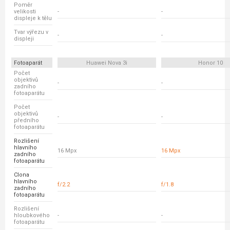
Poměr
velikosti
-
-
displeje k tělu
Tvar výřezu v
-
-
displeji
Fotoaparát
Huawei Nova 3i
Honor 10
Počet
objektivů
-
-
zadního
fotoaparátu
Počet
objektivů
-
-
předního
fotoaparátu
Rozlišení
hlavního
16 Mpx
16 Mpx
zadního
fotoaparátu
Clona
hlavního
f/2.2
f/1.8
zadního
fotoaparátu
Rozlišení
hloubkového
-
-
fotoaparátu