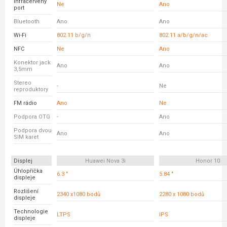
Infračervený
Ne
Ano
port
Bluetooth
Ano
Ano
Wi-Fi
802.11 b/g/n
802.11 a/b/g/n/ac
NFC
Ne
Ano
Konektor jack
Ano
Ano
3,5mm
Stereo
-
Ne
reproduktory
FM rádio
Ano
Ne
Podpora OTG
-
Ano
Podpora dvou
Ano
Ano
SIM karet
Displej
Huawei Nova 3i
Honor 10
Úhlopříčka
6.3 "
5.84 "
displeje
Rozlišení
2340 x1080 bodů
2280 x 1080 bodů
displeje
Technologie
LTPS
IPS
displeje