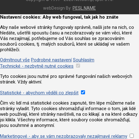
webDesign By:
PESL.NAME
Nastavení cookies: Aby web fungoval, tak jak ho znáte
Aby naše webové stránky fungovaly správně, našli jste na nich, co
hledáte, ušetřili spoustu času a nezobrazovaly se vám věci, které
Vás nezajímají, potřebujeme od Vás souhlas se zpracováním
souborů cookies, tj. malých souborů, které se ukládají ve vašem
prohlížeči.
Odmítnout vše
Podrobné nastavení
Souhlasím
Technické - nezbytně nutné cookies
Tyto cookies jsou nutné pro správné fungování našich webových
stránek. Vždy aktivní.
Statistické - abychom věděli co zlepšit
Čím víc lidí má statistické cookies zapnuté, tím lépe můžeme naše
stránky vyladit. Tyto cookies shromažďují informace o tom, jak lidé
web používají, které stránky navštívili, na co klikají. a na které odkazy
jsi klikla. Všechny informace, které soubory cookie shromažďují,
jsou souhrnné a anonymní.
Marketingové - aby se vám nezobrazovaly nezajímavé reklamy