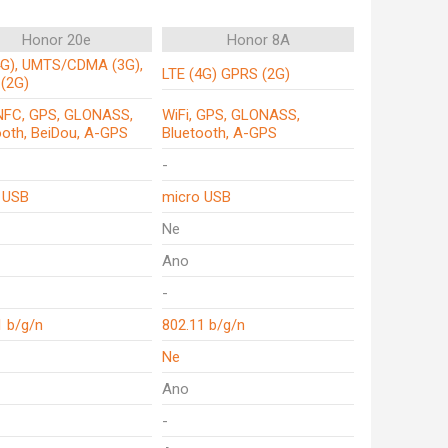
Honor 20e
Honor 8A
4G), UMTS/CDMA (3G),
LTE (4G) GPRS (2G)
(2G)
 NFC, GPS, GLONASS,
WiFi, GPS, GLONASS,
ooth, BeiDou, A-GPS
Bluetooth, A-GPS
-
 USB
micro USB
Ne
Ano
-
1 b/g/n
802.11 b/g/n
Ne
Ano
-