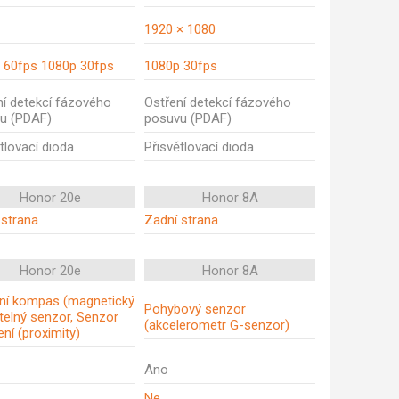
1920 × 1080
 60fps 1080p 30fps
1080p 30fps
ní detekcí fázového
Ostření detekcí fázového
u (PDAF)
posuvu (PDAF)
tlovací dioda
Přisvětlovací dioda
Honor 20e
Honor 8A
 strana
Zadní strana
Honor 20e
Honor 8A
ální kompas (magnetický
Pohybový senzor
telný senzor, Senzor
(akcelerometr G-senzor)
žení (proximity)
Ano
Ne