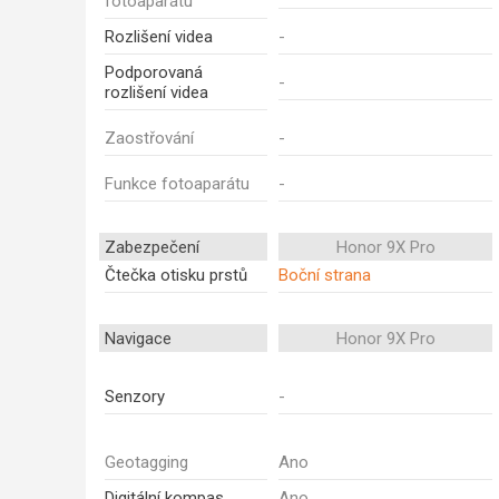
fotoaparátu
Rozlišení videa
-
Podporovaná
-
rozlišení videa
Zaostřování
-
Funkce fotoaparátu
-
Zabezpečení
Honor 9X Pro
Čtečka otisku prstů
Boční strana
Navigace
Honor 9X Pro
Senzory
-
Geotagging
Ano
Digitální kompas
Ano