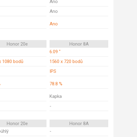
Ano
Ano
Ano
Honor 20e
Honor 8A
6.09 "
x 1080 bodů
1560 x 720 bodů
IPS
%
78.8 %
Kapka
-
Honor 20e
Honor 8A
oúhlý
-