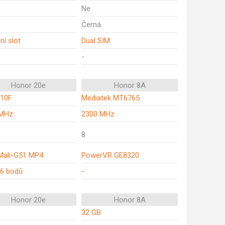
Ne
Černá
ní slot
Dual SIM
-
Honor 20e
Honor 8A
710F
Mediatek MT6765
 MHz
2300 MHz
8
ali-G51 MP4
PowerVR GE8320
6 bodů
-
Honor 20e
Honor 8A
32 GB