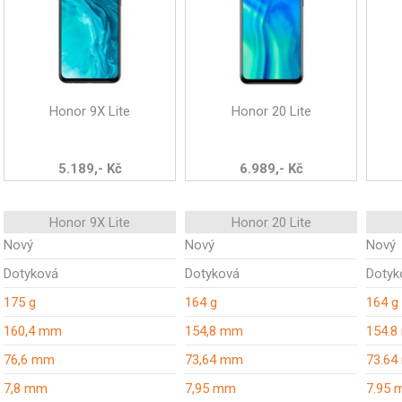
Honor 9X Lite
Honor 20 Lite
5.189,- Kč
6.989,- Kč
Honor 9X Lite
Honor 20 Lite
Nový
Nový
Nový
Dotyková
Dotyková
Dotyk
175 g
164 g
164 g
160,4 mm
154,8 mm
154.
76,6 mm
73,64 mm
73.6
7,8 mm
7,95 mm
7.95