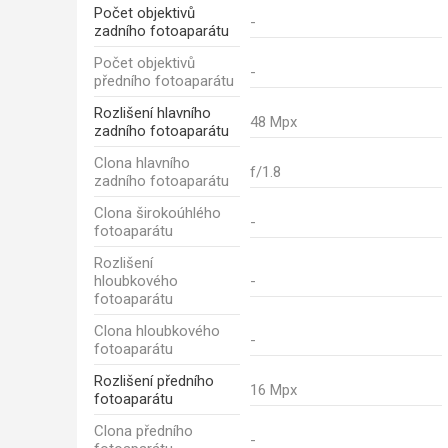
Počet objektivů
-
zadního fotoaparátu
Počet objektivů
-
předního fotoaparátu
Rozlišení hlavního
48 Mpx
zadního fotoaparátu
Clona hlavního
f/1.8
zadního fotoaparátu
Clona širokoúhlého
-
fotoaparátu
Rozlišení
hloubkového
-
fotoaparátu
Clona hloubkového
-
fotoaparátu
Rozlišení předního
16 Mpx
fotoaparátu
Clona předního
-