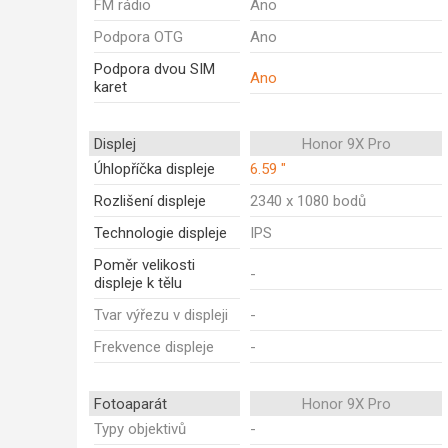
FM rádio
Ano
Podpora OTG
Ano
Podpora dvou SIM
Ano
karet
Displej
Honor 9X Pro
Úhlopříčka displeje
6.59 "
Rozlišení displeje
2340 x 1080 bodů
Technologie displeje
IPS
Poměr velikosti
-
displeje k tělu
Tvar výřezu v displeji
-
Frekvence displeje
-
Fotoaparát
Honor 9X Pro
Typy objektivů
-