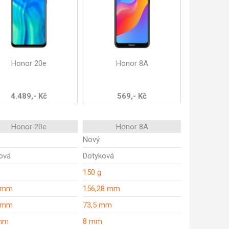
Honor 20e
Honor 8A
4.489,- Kč
569,- Kč
Honor 20e
Honor 8A
Nový
ová
Dotyková
150 g
8 mm
156,28 mm
4 mm
73,5 mm
 mm
8 mm