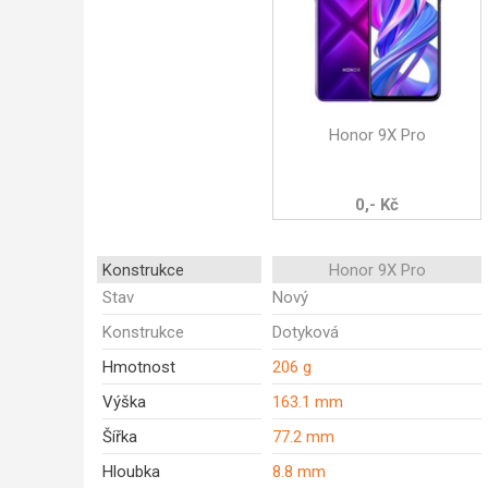
Honor 9X Pro
0,- Kč
Konstrukce
Honor 9X Pro
Stav
Nový
Konstrukce
Dotyková
Hmotnost
206 g
Výška
163.1 mm
Šířka
77.2 mm
Hloubka
8.8 mm