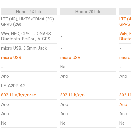
Honor 9X Lite
Honor 20 Lite
LTE (4G), UMTS/CDMA (3G),
LTE (
-
GPRS (2G)
GPRS 
WiFi, NFC, GPS, GLONASS,
WiFi,
-
Bluetooth, BeiDou, A-GPS
Bluet
micro USB, 3,5mm Jack
-
-
micro USB
micro USB
micro
-
Ne
-
Ano
Ano
Ano
LE, A2DP, 4.2
-
-
802.11 a/b/g/n/ac
802.11 b/g/n
802.1
Ano
Ano
Ano
Ano
Ano
Ano
Ne
Ne
Ne