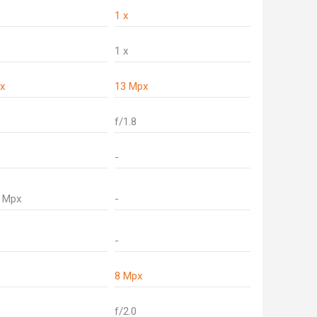
1 x
1 x
x
13 Mpx
f/1.8
-
 Mpx
-
-
8 Mpx
f/2.0