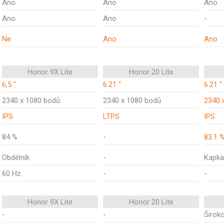
Ano
Ano
Ano
Ano
Ano
-
Ne
Ano
Ano
Honor 9X Lite
Honor 20 Lite
6,5 "
6.21 "
6.21 "
2340 x 1080 bodů
2340 x 1080 bodů
2340 
IPS
LTPS
IPS
84 %
-
83.1 
Obdélník
-
Kapka
60 Hz
-
-
Honor 9X Lite
Honor 20 Lite
-
-
Širok