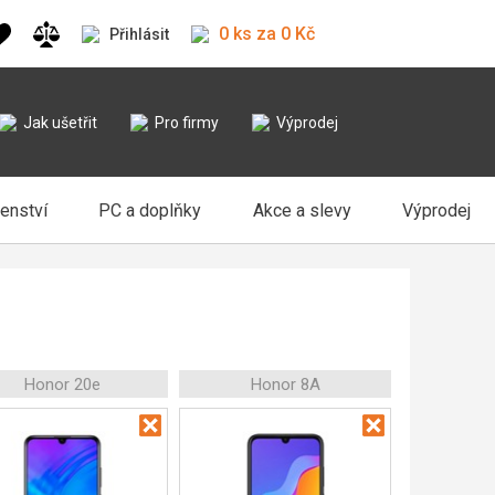
0 ks za 0 Kč
Přihlásit
Jak ušetřit
Pro firmy
Výprodej
šenství
PC a doplňky
Akce a slevy
Výprodej
Honor 20e
Honor 8A