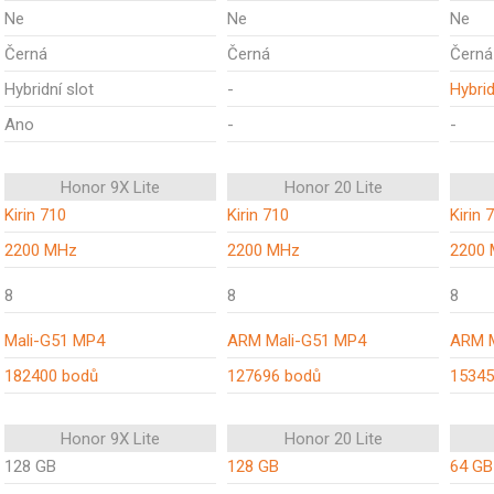
Ne
Ne
Ne
Černá
Černá
Černá
Hybridní slot
-
Hybrid
Ano
-
-
Honor 9X Lite
Honor 20 Lite
Kirin 710
Kirin 710
Kirin 
2200 MHz
2200 MHz
2200
8
8
8
Mali-G51 MP4
ARM Mali-G51 MP4
ARM M
182400 bodů
127696 bodů
15345
Honor 9X Lite
Honor 20 Lite
128 GB
128 GB
64 GB