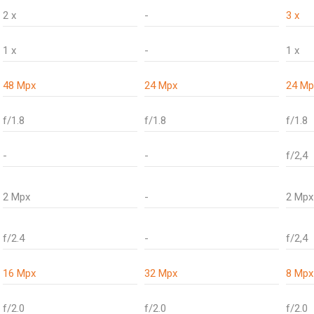
2 x
-
3 x
1 x
-
1 x
48 Mpx
24 Mpx
24 Mp
f/1.8
f/1.8
f/1.8
-
-
f/2,4
2 Mpx
-
2 Mpx
f/2.4
-
f/2,4
16 Mpx
32 Mpx
8 Mpx
f/2.0
f/2.0
f/2.0