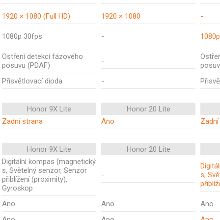
1920 × 1080 (Full HD)
1920 × 1080
-
1080p 30fps
-
1080p
Ostření detekcí fázového
Ostře
-
posuvu (PDAF)
posuv
Přisvětlovací dioda
-
Přisvě
Honor 9X Lite
Honor 20 Lite
Zadní strana
Ano
Zadní
Honor 9X Lite
Honor 20 Lite
Digitální kompas (magnetický
Digit
s, Světelný senzor, Senzor
-
s, Svě
přiblížení (proximity),
přiblí
Gyroskop
Ano
Ano
Ano
Ano
Ano
Ano