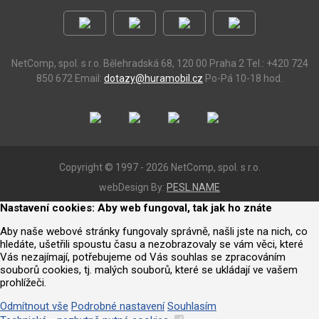
NetComp, spol. s r.o.
Bělehradská 68, 120 00 Praha 2
Tel.: +420 724
850 672
Email:
dotazy@huramobil.cz
Po-Pá 10-18 hod.
Copyright © 1997 - 2026 NetComp, spol. s r.o.
webDesign By:
PESL.NAME
Nastavení cookies: Aby web fungoval, tak jak ho znáte
Aby naše webové stránky fungovaly správně, našli jste na nich, co
hledáte, ušetřili spoustu času a nezobrazovaly se vám věci, které
Vás nezajímají, potřebujeme od Vás souhlas se zpracováním
souborů cookies, tj. malých souborů, které se ukládají ve vašem
prohlížeči.
Odmítnout vše
Podrobné nastavení
Souhlasím