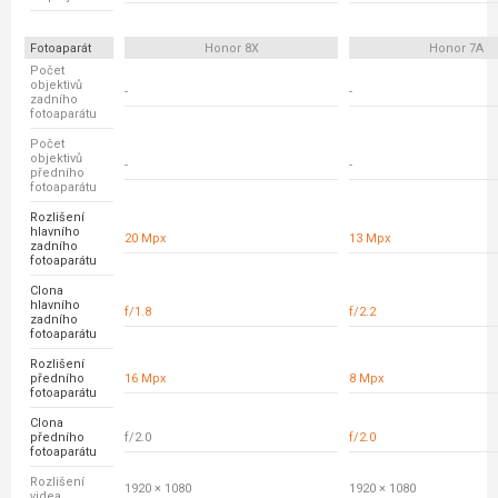
Fotoaparát
Honor 8X
Honor 7A
Počet
objektivů
-
-
zadního
fotoaparátu
Počet
objektivů
-
-
předního
fotoaparátu
Rozlišení
hlavního
20 Mpx
13 Mpx
zadního
fotoaparátu
Clona
hlavního
f/1.8
f/2.2
zadního
fotoaparátu
Rozlišení
předního
16 Mpx
8 Mpx
fotoaparátu
Clona
předního
f/2.0
f/2.0
fotoaparátu
Rozlišení
1920 × 1080
1920 × 1080
videa