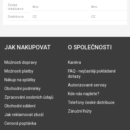
Česká
Ano
Ano
lokalizace
Distribuce
CZ
CZ
JAK NAKUPOVAT
O SPOLEČNOSTI
Možnosti dopravy
Kariéra
Možnosti platby
FAQ - nejčastěji pokládané
dotazy
Nákup na splátky
Autorizované servisy
Obchodní podmínky
Kde nás najdete?
Zpracování osobních údajů
Telefony české distribuce
Obchodní sdělení
Záruční lhůty
Jak reklamovat zboží
Cenová poptávka