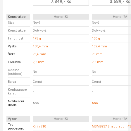
7.849,- Kč
3.689,- Kč
Konstrukce
Honor 8X
Honor 7A
Stav
Nový
Nový
Konstrukce
Dotyková
Dotyková
Hmotnost
175 g
150 g
Výška
160,4 mm
152.4 mm
Šířka
76,6 mm
73 mm
Hloubka
7,8 mm
7.8 mm
Odolné
Ne
Ne
(outdoor)
Barva
Černá
Černá
Konfigurace
-
-
karet
Notifikační
Ano
Ano
dioda
Výkon
Honor 8X
Honor 7A
Typ
Kirin 710
MSM8937 Snapdragon 43
procesoru