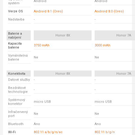
Android
Android
systém
Verze OS
Android 8.1 (Oreo)
Android 8.0 (Oreo)
Nadstavba
-
-
Baterie a
Honor 8X
Honor 7A
nabíjení
Kapacita
3750 mAh
3000 mAh
baterie
Vyměnitelná
Ne
Ne
baterie
Konektivita
Honor 8X
Honor 7A
Datové služby
-
-
Bezdrátové
-
-
technologie
Systémový
micro USB
micro USB
konektor
Infračervený
Ne
Ne
port
Bluetooth
Ano
Ano
Wi-Fi
802.11 a/b/g/n/ac
802.11 b/g/n