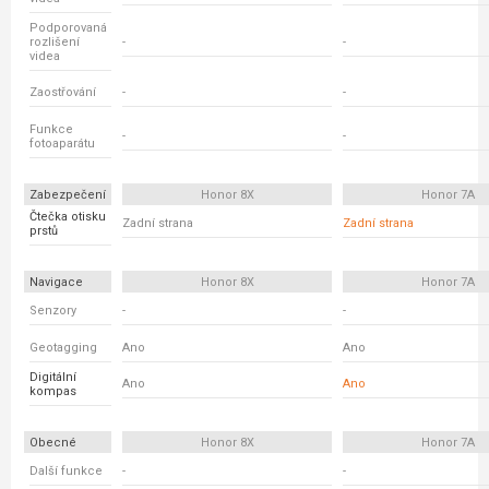
Podporovaná
rozlišení
-
-
videa
Zaostřování
-
-
Funkce
-
-
fotoaparátu
Zabezpečení
Honor 8X
Honor 7A
Čtečka otisku
Zadní strana
Zadní strana
prstů
Navigace
Honor 8X
Honor 7A
Senzory
-
-
Geotagging
Ano
Ano
Digitální
Ano
Ano
kompas
Obecné
Honor 8X
Honor 7A
Další funkce
-
-