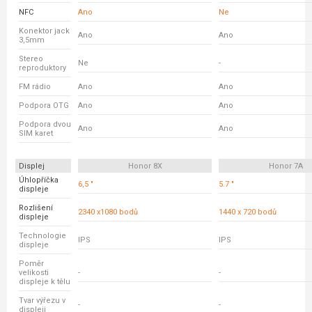
NFC
Ano
Ne
Konektor jack
Ano
Ano
3,5mm
Stereo
Ne
-
reproduktory
FM rádio
Ano
Ano
Podpora OTG
Ano
Ano
Podpora dvou
Ano
Ano
SIM karet
Displej
Honor 8X
Honor 7A
Úhlopříčka
6,5 "
5.7 "
displeje
Rozlišení
2340 x1080 bodů
1440 x 720 bodů
displeje
Technologie
IPS
IPS
displeje
Poměr
velikosti
-
-
displeje k tělu
Tvar výřezu v
-
-
displeji