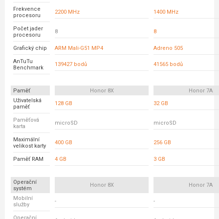
Frekvence
2200 MHz
1400 MHz
procesoru
Počet jader
8
8
procesoru
Grafický chip
ARM Mali-G51 MP4
Adreno 505
AnTuTu
139427 bodů
41565 bodů
Benchmark
Paměť
Honor 8X
Honor 7A
Uživatelská
128 GB
32 GB
paměť
Paměťová
microSD
microSD
karta
Maximální
400 GB
256 GB
velikost karty
Paměť RAM
4 GB
3 GB
Operační
Honor 8X
Honor 7A
systém
Mobilní
-
-
služby
Operační