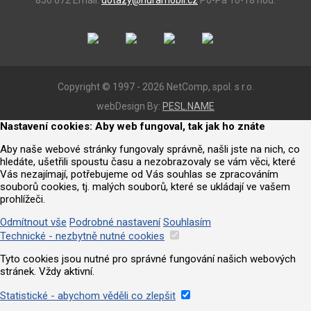
850 672
Email:
dotazy@huramobil.cz
Po-Pá 10-18 hod.
Copyright © 1997 - 2026 NetComp, spol. s r.o.
webDesign By:
PESL.NAME
Nastavení cookies: Aby web fungoval, tak jak ho znáte
Aby naše webové stránky fungovaly správně, našli jste na nich, co
hledáte, ušetřili spoustu času a nezobrazovaly se vám věci, které
Vás nezajímají, potřebujeme od Vás souhlas se zpracováním
souborů cookies, tj. malých souborů, které se ukládají ve vašem
prohlížeči.
Odmítnout vše
Podrobné nastavení
Souhlasím
Technické - nezbytně nutné cookies
Tyto cookies jsou nutné pro správné fungování našich webových
stránek. Vždy aktivní.
Statistické - abychom věděli co zlepšit