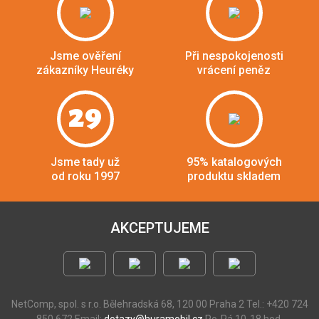
Jsme ověření
Při nespokojenosti
zákazníky Heuréky
vrácení peněz
29
Jsme tady už
95% katalogových
od roku 1997
produktu skladem
AKCEPTUJEME
NetComp, spol. s r.o.
Bělehradská 68, 120 00 Praha 2
Tel.: +420 724