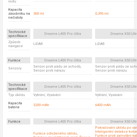
vodu
Kapacita
zásobníku na
300 ml
0,395 ml
nečistoty
Technické
Dreame L40S Pro Ultra
Dreame X50 Ultr
specifikace
Způsob
LiDAR
LiDAR
navigace
Funkce
Dreame L40S Pro Ultra
Dreame X50 Ultr
Senzor proti pádu ze schodů,
Senzor proti pádu ze sch
Senzory
Senzor proti nárazu
Senzor proti nárazu
Technické
Dreame L40S Pro Ultra
Dreame X50 Ultr
specifikace
Typ úklidu
Vytírání, Vysávání
Vytírání, Vysávání
Kapacita
5200 mAh
6400 mAh
baterie
Funkce
Dreame L40S Pro Ultra
Dreame X50 Ultr
Pokračování úklidu po sa
Inteligentní detekce kobe
Funkce odloženého úklidu,
Funkce proti zamotání ka