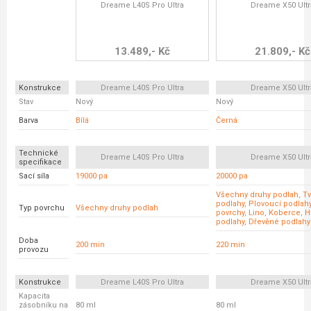
Dreame L40S Pro Ultra
Dreame X50 Ultr
13.489,- Kč
21.809,- Kč
Konstrukce
Dreame L40S Pro Ultra
Dreame X50 Ultr
Stav
Nový
Nový
Barva
Bílá
Černá
Technické
Dreame L40S Pro Ultra
Dreame X50 Ultr
specifikace
Sací síla
19000 pa
20000 pa
Všechny druhy podlah, T
podlahy, Plovoucí podlah
Typ povrchu
Všechny druhy podlah
povrchy, Lino, Koberce, 
podlahy, Dřevěné podlahy
Doba
200 min
220 min
provozu
Konstrukce
Dreame L40S Pro Ultra
Dreame X50 Ultr
Kapacita
zásobníku na
80 ml
80 ml