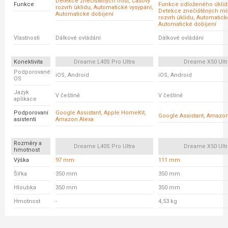
Detekce znečištěných míst, Časový
Funkce
Funkce odloženého úklid
rozvrh úklidu, Automatické vysypání,
Detekce znečištěných mís
Automatické dobíjení
rozvrh úklidu, Automatick
Automatické dobíjení
Vlastnosti
Dálkové ovládání
Dálkové ovládání
Konektivita
Dreame L40S Pro Ultra
Dreame X50 Ultr
Podporované
iOS, Android
iOS, Android
OS
Jazyk
V češtině
V češtině
aplikace
Podporovaní
Google Assistant, Apple HomeKit,
Google Assistant, Amazon
asistenti
Amazon Alexa
Rozměry a
Dreame L40S Pro Ultra
Dreame X50 Ultr
hmotnost
Výška
97 mm
111 mm
Šířka
350 mm
350 mm
Hloubka
350 mm
350 mm
Hmotnost
-
4,53 kg