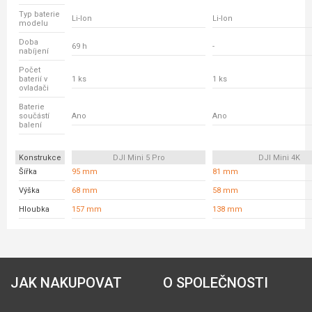
Typ baterie
Li-Ion
Li-Ion
modelu
Doba
69 h
-
nabíjení
Počet
baterií v
1 ks
1 ks
ovladači
Baterie
součástí
Ano
Ano
balení
Konstrukce
DJI Mini 5 Pro
DJI Mini 4K
Šířka
95 mm
81 mm
Výška
68 mm
58 mm
Hloubka
157 mm
138 mm
JAK NAKUPOVAT
O SPOLEČNOSTI