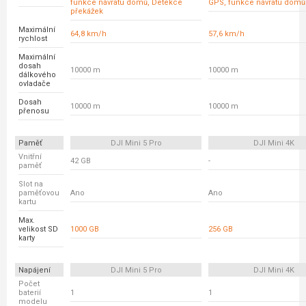
funkce návratu domů, Detekce
GPS, funkce návratu domů
překážek
Maximální
64,8 km/h
57,6 km/h
rychlost
Maximální
dosah
10000 m
10000 m
dálkového
ovladače
Dosah
10000 m
10000 m
přenosu
Paměť
DJI Mini 5 Pro
DJI Mini 4K
Vnitřní
42 GB
-
paměť
Slot na
paměťovou
Ano
Ano
kartu
Max.
velikost SD
1000 GB
256 GB
karty
Napájení
DJI Mini 5 Pro
DJI Mini 4K
Počet
baterií
1
1
modelu