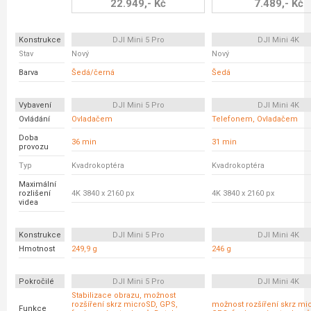
22.949,- Kč
7.489,- Kč
Konstrukce
DJI Mini 5 Pro
DJI Mini 4K
Stav
Nový
Nový
Barva
Šedá/černá
Šedá
Vybavení
DJI Mini 5 Pro
DJI Mini 4K
Ovládání
Ovladačem
Telefonem, Ovladačem
Doba
36 min
31 min
provozu
Typ
Kvadrokoptéra
Kvadrokoptéra
Maximální
rozlišení
4K 3840 x 2160 px
4K 3840 x 2160 px
videa
Konstrukce
DJI Mini 5 Pro
DJI Mini 4K
Hmotnost
249,9 g
246 g
Pokročilé
DJI Mini 5 Pro
DJI Mini 4K
Stabilizace obrazu, možnost
rozšíření skrz microSD, GPS,
možnost rozšíření skrz mi
Funkce