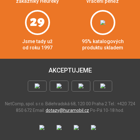
zákazníky Heuréky
vrácení peněz
29
Jsme tady už
95% katalogových
od roku 1997
produktu skladem
AKCEPTUJEME
NetComp, spol. s r.o.
Bělehradská 68, 120 00 Praha 2
Tel.: +420 724
850 672
Email:
dotazy@huramobil.cz
Po-Pá 10-18 hod.