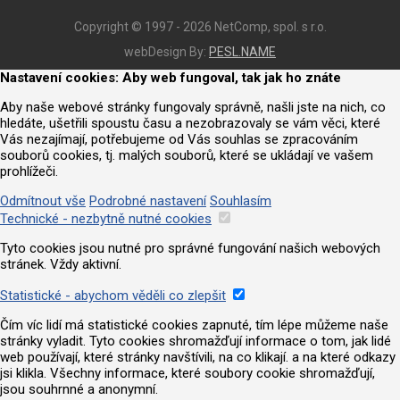
Copyright © 1997 - 2026 NetComp, spol. s r.o.
webDesign By:
PESL.NAME
Nastavení cookies: Aby web fungoval, tak jak ho znáte
Aby naše webové stránky fungovaly správně, našli jste na nich, co
hledáte, ušetřili spoustu času a nezobrazovaly se vám věci, které
Vás nezajímají, potřebujeme od Vás souhlas se zpracováním
souborů cookies, tj. malých souborů, které se ukládají ve vašem
prohlížeči.
Odmítnout vše
Podrobné nastavení
Souhlasím
Technické - nezbytně nutné cookies
Tyto cookies jsou nutné pro správné fungování našich webových
stránek. Vždy aktivní.
Statistické - abychom věděli co zlepšit
Čím víc lidí má statistické cookies zapnuté, tím lépe můžeme naše
stránky vyladit. Tyto cookies shromažďují informace o tom, jak lidé
web používají, které stránky navštívili, na co klikají. a na které odkazy
jsi klikla. Všechny informace, které soubory cookie shromažďují,
jsou souhrnné a anonymní.