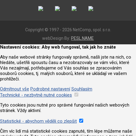
Copyright © 1997 - 2026 NetComp, spol. s r.o.
webDesign By:
PESL.NAME
Nastavení cookies: Aby web fungoval, tak jak ho znáte
Aby naše webové stránky fungovaly správně, našli jste na nich, co
hledáte, ušetřili spoustu času a nezobrazovaly se vám věci, které
Vás nezajímají, potřebujeme od Vás souhlas se zpracováním
souborů cookies, tj. malých souborů, které se ukládají ve vašem
prohlížeči.
Odmítnout vše
Podrobné nastavení
Souhlasím
Technické - nezbytně nutné cookies
Tyto cookies jsou nutné pro správné fungování našich webových
stránek. Vždy aktivní.
Statistické - abychom věděli co zlepšit
Čím víc lidí má statistické cookies zapnuté, tím lépe můžeme naše