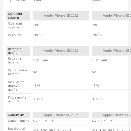
Typ paměti
NVMe
NVMe
Operační
Apple iPhone SE 2022
Apple iPhone SE 
systém
Operační
iOS
iOS
systém
Verze OS
iOS 15.3
iOS 15.3
Baterie a
Apple iPhone SE 2022
Apple iPhone SE 
nabíjení
Kapacita
1821 mAh
1821 mAh
baterie
Vyměnitelná
Ne
Ne
baterie
Max. výkon
drátového
18 W
18 W
nabíjení
Doba nabíjení
30 min.
30 min.
na 50 %
Konektivita
Apple iPhone SE 2022
Apple iPhone SE 
Datové služby
5G, 4G, 3G, 2G
5G, 4G, 3G, 2G
Bezdrátové
WiFi, NFC, GPS, Bluetooth
WiFi, NFC, GPS, Bluetoot