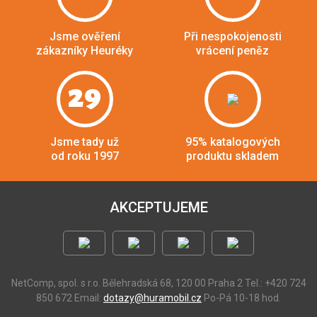
Jsme ověření
Při nespokojenosti
zákazníky Heuréky
vrácení peněz
29
Jsme tady už
95% katalogových
od roku 1997
produktu skladem
AKCEPTUJEME
NetComp, spol. s r.o.
Bělehradská 68, 120 00 Praha 2
Tel.: +420 724
850 672
Email:
dotazy@huramobil.cz
Po-Pá 10-18 hod.