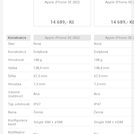
Apple iPhone SE 2022
Apple iPhone SE 
14.689,- Kč
14.689,- K
Konstrukce
Apple iPhone SE 2022
Apple iPhone SE 
Stav
Nový
Nový
Konstrukce
Dotyková
Dotyková
Hmotnost
148 g
148 g
Výška
138,4 mm
138,4 mm
Šířka
67,3 mm
67,3 mm
Hloubka
7,3 mm
7,3 mm
Odolné
Ano
Ano
(outdoor)
Typ odolnosti
IP67
IP67
Barva
Černá
Černá
Konfigurace
Single SIM + eSIM
Single SIM + eSIM
karet
Notifikační