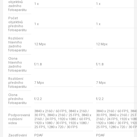
objektivů
1 x
1 x
zadního
fotoaparátu
Počet
objektivů
1 x
1 x
předního
fotoaparátu
Rozlišení
hlavního
12 Mpx
12 Mpx
zadního
fotoaparátu
Clona
hlavního
f/1.8
f/1.8
zadního
fotoaparátu
Rozlišení
předního
7 Mpx
7 Mpx
fotoaparátu
Clona
předního
f/2.2
f/2.2
fotoaparátu
3840 x 2160 / 60 FPS, 3840 x 2160 /
3840 x 2160 / 60 FPS, 3840
Podporovaná
30 FPS, 3840 x 2160 / 25 FPS, 3840 x
30 FPS, 3840 x 2160 / 25 
rozlišení
2160 / 24 FPS, 1920 x 1080 / 60 FPS,
2160 / 24 FPS, 1920 x 108
videa
1920 x 1080 / 30 FPS, 1920 x 1080 /
1920 x 1080 / 30 FPS, 1920
25 FPS, 1280 x 720 / 30 FPS
25 FPS, 1280 x 720 / 30 F
Zaostřování
PDAF
PDAF