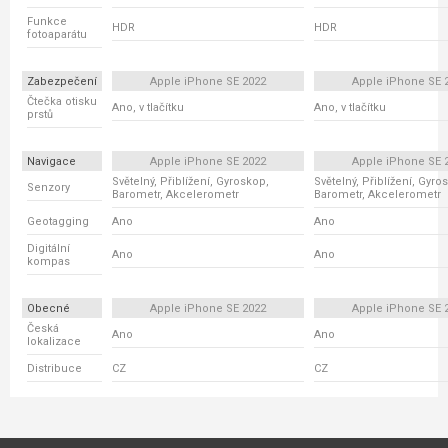
Funkce
HDR
HDR
fotoaparátu
Zabezpečení
Apple iPhone SE 2022
Apple iPhone SE 
Čtečka otisku
Ano, v tlačítku
Ano, v tlačítku
prstů
Navigace
Apple iPhone SE 2022
Apple iPhone SE 
Světelný, Přiblížení, Gyroskop,
Světelný, Přiblížení, Gyro
Senzory
Barometr, Akcelerometr
Barometr, Akcelerometr
Geotagging
Ano
Ano
Digitální
Ano
Ano
kompas
Obecné
Apple iPhone SE 2022
Apple iPhone SE 
Česká
Ano
Ano
lokalizace
Distribuce
CZ
CZ