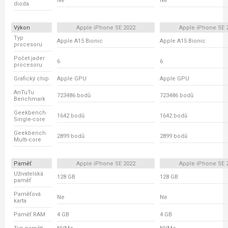
Ne
Ne
dioda
Výkon
Apple iPhone SE 2022
Apple iPhone SE 
Typ
Apple A15 Bionic
Apple A15 Bionic
procesoru
Počet jader
6
6
procesoru
Grafický chip
Apple GPU
Apple GPU
AnTuTu
723486 bodů
723486 bodů
Benchmark
Geekbench
1642 bodů
1642 bodů
Single-core
Geekbench
2899 bodů
2899 bodů
Multi-core
Paměť
Apple iPhone SE 2022
Apple iPhone SE 
Uživatelská
128 GB
128 GB
paměť
Paměťová
Ne
Ne
karta
Paměť RAM
4 GB
4 GB