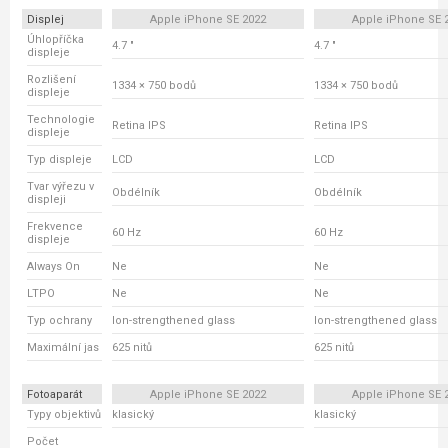
Displej
Apple iPhone SE 2022
Apple iPhone SE 
Úhlopříčka
4.7 "
4.7 "
displeje
Rozlišení
1334 × 750 bodů
1334 × 750 bodů
displeje
Technologie
Retina IPS
Retina IPS
displeje
Typ displeje
LCD
LCD
Tvar výřezu v
Obdélník
Obdélník
displeji
Frekvence
60 Hz
60 Hz
displeje
Always On
Ne
Ne
LTPO
Ne
Ne
Typ ochrany
Ion-strengthened glass
Ion-strengthened glass
Maximální jas
625 nitů
625 nitů
Fotoaparát
Apple iPhone SE 2022
Apple iPhone SE 
Typy objektivů
klasický
klasický
Počet