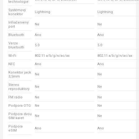
technologie
Systémový
Lightning
Lightning
konektor
Infračervený
Ne
Ne
port
Bluetooth
Ano
Ano
Verze
5.0
5.0
bluetooth
Wi-Fi
802.11 a/b/g/n/ac/ax
802.11 a/b/g/n/ac/ax
NFC
Ano
Ano
Konektor jack
Ne
Ne
3,5mm
Stereo
Ne
Ne
reproduktory
FM rádio
Ne
Ne
Podpora OTG
Ne
Ne
Podpora dvou
Ne
Ne
SIM karet
Podpora
Ano
Ano
eSIM