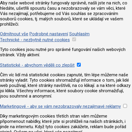
Aby naše webové stránky fungovaly správně, našli jste na nich, co
hledáte, ušetřili spoustu času a nezobrazovaly se vám věci, které
Vás nezajímají, potřebujeme od Vás souhlas se zpracováním
souborů cookies, tj. malých souborů, které se ukládají ve vašem
prohlížeči.
Odmítnout vše
Podrobné nastavení
Souhlasím
Technické - nezbytně nutné cookies
Tyto cookies jsou nutné pro správné fungování našich webových
stránek. Vždy aktivní.
Statistické - abychom věděli co zlepšit
Čím víc lidí má statistické cookies zapnuté, tím lépe můžeme naše
stránky vyladit. Tyto cookies shromažďují informace o tom, jak lidé
web používají, které stránky navštívili, na co klikají. a na které odkazy
jsi klikla. Všechny informace, které soubory cookie shromažďují,
jsou souhrnné a anonymní.
Marketingové - aby se vám nezobrazovaly nezajímavé reklamy
Díky marketingovým cookies třetích stran vám můžeme
připomenout nabídky, které jste si prohlíželi na našich stránkách, i
jinde na internetu. Když tyto cookies zakážete, reklam bude pořád