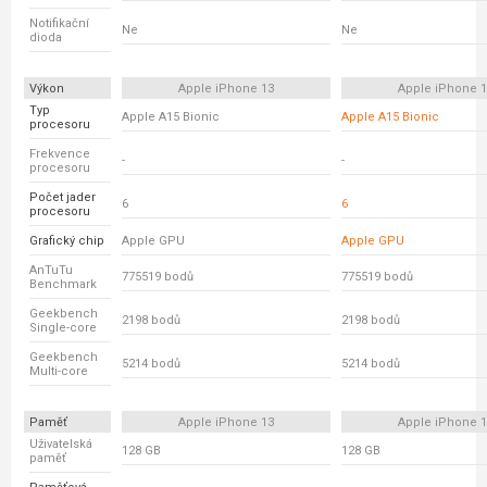
Notifikační
Ne
Ne
dioda
Výkon
Apple iPhone 13
Apple iPhone 
Typ
Apple A15 Bionic
Apple A15 Bionic
procesoru
Frekvence
-
-
procesoru
Počet jader
6
6
procesoru
Grafický chip
Apple GPU
Apple GPU
AnTuTu
775519 bodů
775519 bodů
Benchmark
Geekbench
2198 bodů
2198 bodů
Single-core
Geekbench
5214 bodů
5214 bodů
Multi-core
Paměť
Apple iPhone 13
Apple iPhone 
Uživatelská
128 GB
128 GB
paměť