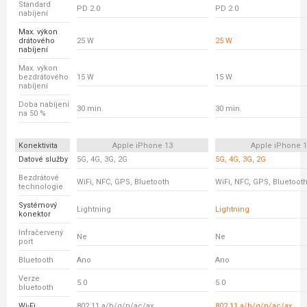
Standard
PD 2.0
PD 2.0
nabíjení
Max. výkon
drátového
25 W
25 W
nabíjení
Max. výkon
bezdrátového
15 W
15 W
nabíjení
Doba nabíjení
30 min.
30 min.
na 50 %
Konektivita
Apple iPhone 13
Apple iPhone 
Datové služby
5G, 4G, 3G, 2G
5G, 4G, 3G, 2G
Bezdrátové
WiFi, NFC, GPS, Bluetooth
WiFi, NFC, GPS, Bluetoot
technologie
Systémový
Lightning
Lightning
konektor
Infračervený
Ne
Ne
port
Bluetooth
Ano
Ano
Verze
5.0
5.0
bluetooth
Wi-Fi
802.11 a/b/g/n/ac/ax
802.11 a/b/g/n/ac/ax