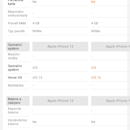
Paměťová
Ne
Ne
karta
Maximální
-
-
velikost karty
Paměť RAM
4 GB
4 GB
Typ paměti
NVMe
NVMe
Operační
Apple iPhone 13
Apple iPhone 
systém
Mobilní
-
-
služby
Operační
iOS
iOS
systém
Verze OS
iOS 15
iOS 15
Nadstavba
-
-
Baterie a
Apple iPhone 13
Apple iPhone 
nabíjení
Kapacita
-
-
baterie
Vyměnitelná
Ne
Ne
baterie