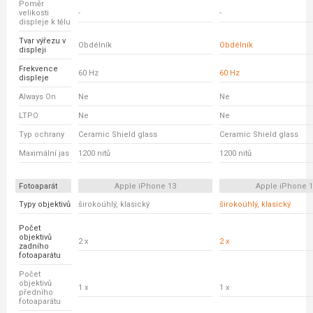
Poměr
velikosti
-
-
displeje k tělu
Tvar výřezu v
Obdélník
Obdélník
displeji
Frekvence
60 Hz
60 Hz
displeje
Always On
Ne
Ne
LTPO
Ne
Ne
Typ ochrany
Ceramic Shield glass
Ceramic Shield glass
Maximální jas
1200 nitů
1200 nitů
Fotoaparát
Apple iPhone 13
Apple iPhone 
Typy objektivů
širokoúhlý, klasický
širokoúhlý, klasický
Počet
objektivů
2 x
2 x
zadního
fotoaparátu
Počet
objektivů
1 x
1 x
předního
fotoaparátu