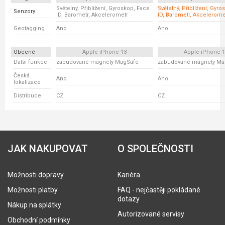
Světelný, Přiblížení, Gyroskop, Face
Světelný, Přiblížení, Gyr
Senzory
ID, Barometr, Akcelerometr
ID, Barometr, Akcelerome
Geotagging
Ano
Ano
Obecné
Apple iPhone 13
Apple iPhone 
Další funkce
zabudované magnety MagSafe
zabudované magnety Ma
Česká
Ano
Ano
lokalizace
Distribuce
CZ
CZ
JAK NAKUPOVAT
O SPOLEČNOSTI
Možnosti dopravy
Kariéra
Možnosti platby
FAQ - nejčastěji pokládané
dotazy
Nákup na splátky
Autorizované servisy
Obchodní podmínky