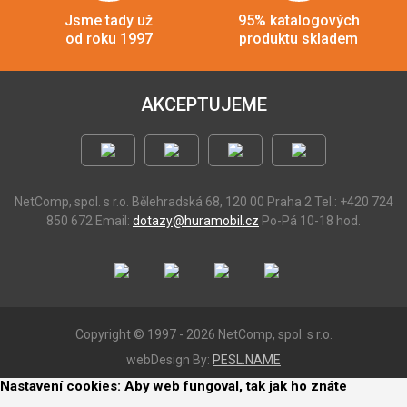
Jsme tady už
95% katalogových
od roku 1997
produktu skladem
AKCEPTUJEME
NetComp, spol. s r.o.
Bělehradská 68, 120 00 Praha 2
Tel.: +420 724
850 672
Email:
dotazy@huramobil.cz
Po-Pá 10-18 hod.
Copyright © 1997 - 2026 NetComp, spol. s r.o.
webDesign By:
PESL.NAME
Nastavení cookies: Aby web fungoval, tak jak ho znáte