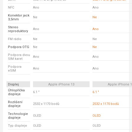
NFC
Ano
Ano
Konektor jack
Ne
Ne
3,5mm
Stereo
Ano
Ano
reproduktory
FM rádio
Ne
Ne
Podpora OTG
Ne
Ne
Podpora dvou
Ano
Ano
SIM karet
Podpora
Ano
Ano
eSIM
Displej
Apple iPhone 13
Apple iPhone 
Úhlopříčka
6.1 "
6.1 "
displeje
Rozlišení
2532 x 1170 bodů
2532 x 1170 bodů
displeje
Technologie
OLED
OLED
displeje
Typ displeje
OLED
OLED