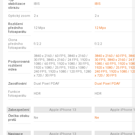
stabilizace
IBIS
IBIS
obrazu
Optický zoom
2 x
2 x
Rozlišení
předního
12 Mpx
12 Mpx
fotoaparátu
Clona
předního
f/2.2
f/2.2
fotoaparátu
3840 x 2160 / 60 FPS, 3840 x 2160 /
3840 x 2160 / 60 FPS, 3840
30 FPS, 3840 x 2160 / 24 FPS, 1920 x
30 FPS, 3840 x 2160 / 24 
Podporovaná
1080 / 60 FPS, 1920 x 1080 / 30 FPS,
1080 / 60 FPS, 1920 x 108
rozlišení
1920 x 1080 / 25 FPS, 1920 x 1080 /
1920 x 1080 / 25 FPS, 1920
videa
240 FPS, 1920 x 1080 / 120 FPS, 1280
240 FPS, 1920 x 1080 / 12
x 720 / 30 FPS
x 720 / 30 FPS
Zaostřování
Dual Pixel PDAF
Dual Pixel PDAF
Funkce
HDR
HDR
fotoaparátu
Zabezpečení
Apple iPhone 13
Apple iPhone 
Čtečka otisku
Ne
Ne
prstů
Navigace
Apple iPhone 13
Apple iPhone 