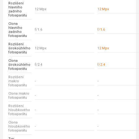
Rozlišení
hlavního
12 Mpx
12 Mpx
zadního
fotoaparátu
Clona
hlavního
f/1.6
f/1.6
zadního
fotoaparátu
Rozlišení
širokoúhlého
12 Mpx
12 Mpx
fotoaparátu
Clona
širokoúhlého
f/2.4
f/2.4
fotoaparátu
Rozlišení
makro
-
-
fotoaparátu
Clona makro
-
-
fotoaparátu
Rozlišení
hloubkového
-
-
fotoaparátu
Clona
hloubkového
-
-
fotoaparátu
Typ