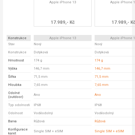
Apple iPhone 13
Apple iPhone 
17.989,- Kč
17.989,- K
Konstrukce
Apple iPhone 13
Apple iPhone 
Stav
Nový
Nový
Konstrukce
Dotyková
Dotyková
Hmotnost
174 g
174 g
Výška
146,7 mm
146,7 mm
Šířka
71,5 mm
71,5 mm
Hloubka
7,65 mm
7,65 mm
Odolné
Ano
Ano
(outdoor)
Typ odolnosti
IP68
IP68
Odolnost
Voděodolný
Voděodolný
Barva
Růžová
Růžová
Konfigurace
Single SIM + eSIM
Single SIM + eSIM
karet