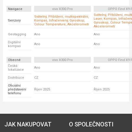
Navigace
vivo X300 Pro
OPPO Find X9 
Světelný, Přiblížení, mult
Světelný, Přiblížení, multispektrální,
Laser, Kompas, Infračerv
Senzory
Kompas, Infračervený, Gyroskop,
Gyroskop, Colour Tempe
Colour Temperature, Akcelerometr
Akcelerometr
Geotagging
Ano
Ano
Digitální
Ano
Ano
kompas
Obecné
vivo X300 Pro
OPPO Find X9 
Česká
Ano
Ano
lokalizace
Distribuce
CZ
CZ
Oficiální
představení
Říjen 2025
Říjen 2025
telefonu
JAK NAKUPOVAT
O SPOLEČNOSTI