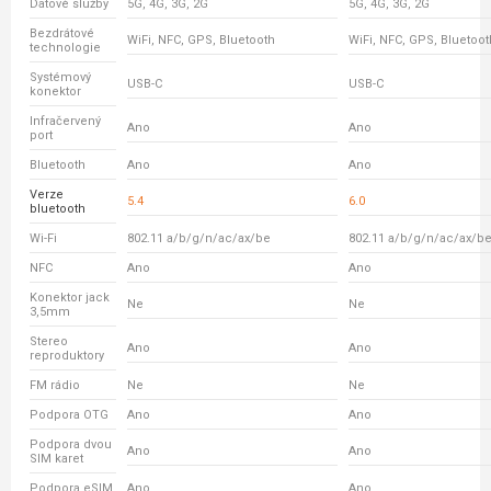
Datové služby
5G, 4G, 3G, 2G
5G, 4G, 3G, 2G
Bezdrátové
WiFi, NFC, GPS, Bluetooth
WiFi, NFC, GPS, Bluetoot
technologie
Systémový
USB-C
USB-C
konektor
Infračervený
Ano
Ano
port
Bluetooth
Ano
Ano
Verze
5.4
6.0
bluetooth
Wi-Fi
802.11 a/b/g/n/ac/ax/be
802.11 a/b/g/n/ac/ax/b
NFC
Ano
Ano
Konektor jack
Ne
Ne
3,5mm
Stereo
Ano
Ano
reproduktory
FM rádio
Ne
Ne
Podpora OTG
Ano
Ano
Podpora dvou
Ano
Ano
SIM karet
Podpora eSIM
Ano
Ano