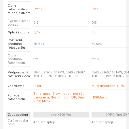
Clona
fotoaparátu s
f/2.67
f/2.1
teleobjektivem
Typ stabilizace
OIS
OIS
obrazu
Optický zoom
3,7 x
3 x
Rozlišení
předního
50 Mpx
50 Mpx
fotoaparátu
Clona
předního
f/2.0
f/2.0
fotoaparátu
Podporovaná
3840 x 2160 / 60 FPS, 3840 x 2160 /
3840 x 2160 / 60 FPS, 384
rozlišení videa
120 FPS, 1920 x 1080 / 60 FPS
120 FPS, 1920 x 1080 / 6
Zaostřování
PDAF
Multi-directional PDAF
Time-lapse, Slow motion, portrét,
Funkce
panorama, Noční mód, HDR, Dual
HDRMakro
fotoaparátu
View, blesk
Zabezpečení
vivo X300 Pro
OPPO Find X9 
Čtečka otisku
Ano, v displeji
Ano, v displeji
prstů