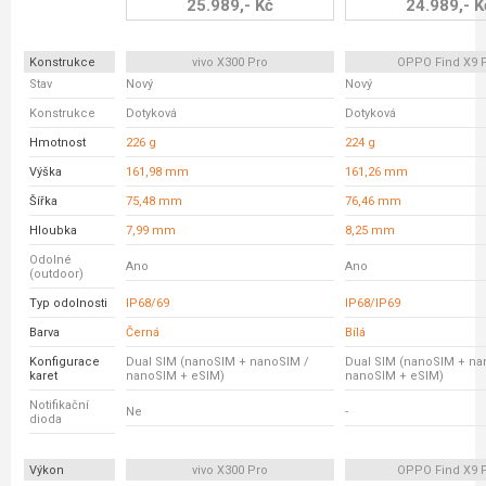
25.989,- Kč
24.989,- K
Konstrukce
vivo X300 Pro
OPPO Find X9 
Stav
Nový
Nový
Konstrukce
Dotyková
Dotyková
Hmotnost
226 g
224 g
Výška
161,98 mm
161,26 mm
Šířka
75,48 mm
76,46 mm
Hloubka
7,99 mm
8,25 mm
Odolné
Ano
Ano
(outdoor)
Typ odolnosti
IP68/69
IP68/IP69
Barva
Černá
Bílá
Konfigurace
Dual SIM (nanoSIM + nanoSIM /
Dual SIM (nanoSIM + na
karet
nanoSIM + eSIM)
nanoSIM + eSIM)
Notifikační
Ne
-
dioda
Výkon
vivo X300 Pro
OPPO Find X9 