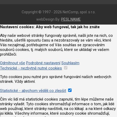
Copyright © 1997 - 2026 NetComp, spol. s r.o.
webDesign By:
PESL.NAME
Nastavení cookies: Aby web fungoval, tak jak ho znáte
Aby naše webové stránky fungovaly správně, našli jste na nich, co
hledáte, ušetřili spoustu času a nezobrazovaly se vám věci, které
Vás nezajímají, potřebujeme od Vás souhlas se zpracováním
souborů cookies, tj. malých souborů, které se ukládají ve vašem
prohlížeči.
Odmítnout vše
Podrobné nastavení
Souhlasím
Technické - nezbytně nutné cookies
Tyto cookies jsou nutné pro správné fungování našich webových
stránek. Vždy aktivní.
Statistické - abychom věděli co zlepšit
Čím víc lidí má statistické cookies zapnuté, tím lépe můžeme naše
stránky vyladit. Tyto cookies shromažďují informace o tom, jak lidé
web používají, které stránky navštívili, na co klikají. a na které odkazy
jsi klikla. Všechny informace, které soubory cookie shromažďují,