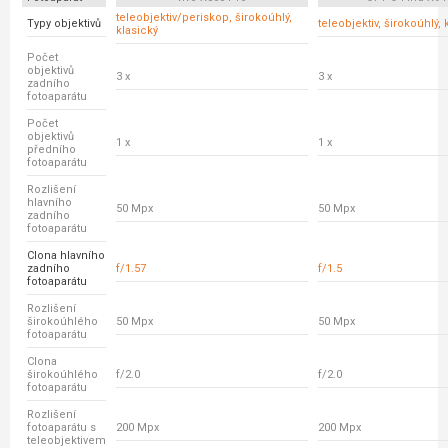
teleobjektiv/periskop, širokoúhlý,
Typy objektivů
teleobjektiv, širokoúhlý, 
klasický
Počet
objektivů
3 x
3 x
zadního
fotoaparátu
Počet
objektivů
1 x
1 x
předního
fotoaparátu
Rozlišení
hlavního
50 Mpx
50 Mpx
zadního
fotoaparátu
Clona hlavního
zadního
f/1.57
f/1.5
fotoaparátu
Rozlišení
širokoúhlého
50 Mpx
50 Mpx
fotoaparátu
Clona
širokoúhlého
f/2.0
f/2.0
fotoaparátu
Rozlišení
fotoaparátu s
200 Mpx
200 Mpx
teleobjektivem