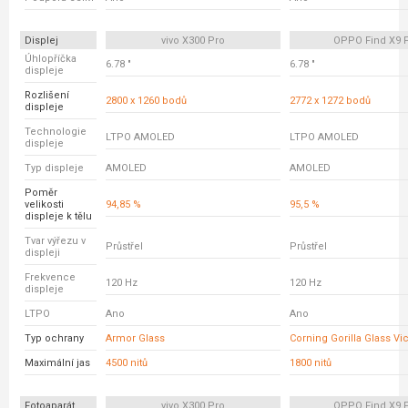
Displej
vivo X300 Pro
OPPO Find X9 
Úhlopříčka
6.78 "
6.78 "
displeje
Rozlišení
2800 x 1260 bodů
2772 x 1272 bodů
displeje
Technologie
LTPO AMOLED
LTPO AMOLED
displeje
Typ displeje
AMOLED
AMOLED
Poměr
velikosti
94,85 %
95,5 %
displeje k tělu
Tvar výřezu v
Průstřel
Průstřel
displeji
Frekvence
120 Hz
120 Hz
displeje
LTPO
Ano
Ano
Typ ochrany
Armor Glass
Corning Gorilla Glass Vic
Maximální jas
4500 nitů
1800 nitů
Fotoaparát
vivo X300 Pro
OPPO Find X9 