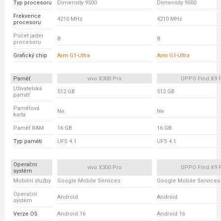
Typ procesoru
Dimensity 9500
Dimensity 9500
Frekvence
4210 MHz
4210 MHz
procesoru
Počet jader
8
8
procesoru
Grafický chip
Arm G1-Ultra
Arm G1-Ultra
Paměť
vivo X300 Pro
OPPO Find X9 
Uživatelská
512 GB
512 GB
paměť
Paměťová
Ne
Ne
karta
Paměť RAM
16 GB
16 GB
Typ paměti
UFS 4.1
UFS 4.1
Operační
vivo X300 Pro
OPPO Find X9 
systém
Mobilní služby
Google Mobile Services
Google Mobile Services
Operační
Android
Android
systém
Verze OS
Android 16
Android 16