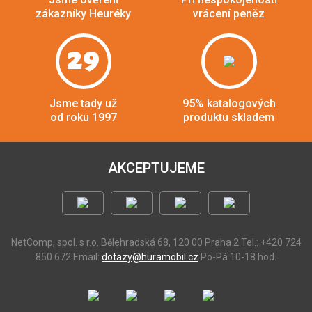
zákazníky Heuréky
vrácení peněz
29
Jsme tady už
95% katalogových
od roku 1997
produktu skladem
AKCEPTUJEME
NetComp, spol. s r.o.
Bělehradská 68, 120 00 Praha 2
Tel.: +420 724
850 672
Email:
dotazy@huramobil.cz
Po-Pá 10-18 hod.