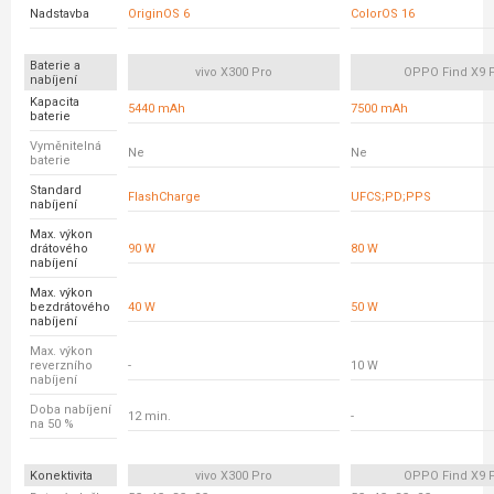
Nadstavba
OriginOS 6
ColorOS 16
Baterie a
vivo X300 Pro
OPPO Find X9 
nabíjení
Kapacita
5440 mAh
7500 mAh
baterie
Vyměnitelná
Ne
Ne
baterie
Standard
FlashCharge
UFCS;PD;PPS
nabíjení
Max. výkon
drátového
90 W
80 W
nabíjení
Max. výkon
bezdrátového
40 W
50 W
nabíjení
Max. výkon
reverzního
-
10 W
nabíjení
Doba nabíjení
12 min.
-
na 50 %
Konektivita
vivo X300 Pro
OPPO Find X9 