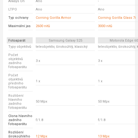
Always On
Ano
-
LTPO
Ano
Ano
Typ ochrany
Corning Gorilla Armor
Corning Gorilla Glass 7i
Maximální jas
2600 nitů
3000 nitů
Fotoaparát
Samsung Galaxy S25
Motorola Edge 6
Typy objektivů
teleobjektiv, širokoúhlý, klasický
teleobjektiv, širokoúhlý, 
Počet
objektivů
3 x
3 x
zadního
fotoaparátu
Počet
objektivů
1 x
1 x
předního
fotoaparátu
Rozlišení
hlavního
50 Mpx
50 Mpx
zadního
fotoaparátu
Clona hlavního
zadního
f/1.8
f/1.8
fotoaparátu
Rozlišení
širokoúhlého
12 Mpx
13 Mpx