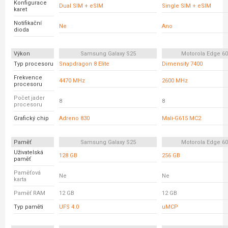
Konfigurace
Dual SIM + eSIM
Single SIM + eSIM
karet
Notifikační
Ne
Ano
dioda
Výkon
Samsung Galaxy S25
Motorola Edge 6
Typ procesoru
Snapdragon 8 Elite
Dimensity 7400
Frekvence
4470 MHz
2600 MHz
procesoru
Počet jader
8
8
procesoru
Grafický chip
Adreno 830
Mali-G615 MC2
Paměť
Samsung Galaxy S25
Motorola Edge 6
Uživatelská
128 GB
256 GB
paměť
Paměťová
Ne
Ne
karta
Paměť RAM
12 GB
12 GB
Typ paměti
UFS 4.0
uMCP