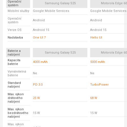
Operační
Samsung Galaxy S25
Motorola Edge 6
systém
Mobilní služby
Google Mobile Services
Google Mobile Services
Operační
Android
Android
systém
Verze OS
Android 15
Android 15
Nadstavba
One UI 7
Hello UI
Baterie a
Samsung Galaxy S25
Motorola Edge 6
nabíjení
Kapacita
4000 mAh
5000 mAh
baterie
Vyměnitelná
Ne
Ne
baterie
Standard
PD 3.0
TurboPower
nabíjení
Max. výkon
drátového
25 W
68 W
nabíjení
Max. výkon
bezdrátového
15 W
15 W
nabíjení
Max. výkon