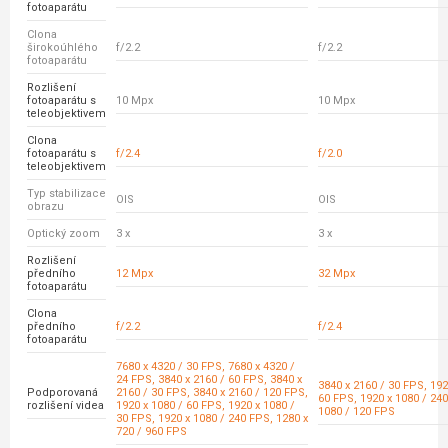
fotoaparátu
Clona
širokoúhlého
f/2.2
f/2.2
fotoaparátu
Rozlišení
fotoaparátu s
10 Mpx
10 Mpx
teleobjektivem
Clona
fotoaparátu s
f/2.4
f/2.0
teleobjektivem
Typ stabilizace
OIS
OIS
obrazu
Optický zoom
3 x
3 x
Rozlišení
předního
12 Mpx
32 Mpx
fotoaparátu
Clona
předního
f/2.2
f/2.4
fotoaparátu
7680 x 4320 / 30 FPS, 7680 x 4320 /
24 FPS, 3840 x 2160 / 60 FPS, 3840 x
3840 x 2160 / 30 FPS, 192
Podporovaná
2160 / 30 FPS, 3840 x 2160 / 120 FPS,
60 FPS, 1920 x 1080 / 240
rozlišení videa
1920 x 1080 / 60 FPS, 1920 x 1080 /
1080 / 120 FPS
30 FPS, 1920 x 1080 / 240 FPS, 1280 x
720 / 960 FPS