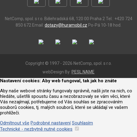
NetComp, spol. s r.o.
Bělehradská 68, 120 00 Praha 2
Tel.: +420 724
850 672
Email:
dotazy@huramobil.cz
Po-Pá 10-18 hod.
Copyright © 1997 - 2026 NetComp, spol. s r.o.
webDesign By:
PESL.NAME
Nastavení cookies: Aby web fungoval, tak jak ho znáte
Aby naše webové stránky fungovaly správně, našli jste na nich, co
hledáte, ušetřili spoustu času a nezobrazovaly se vám věci, které
Vás nezajímají, potřebujeme od Vás souhlas se zpracováním
souborů cookies, tj. malých souborů, které se ukládají ve vašem
prohlížeči.
Odmítnout vše
Podrobné nastavení
Souhlasím
Technické - nezbytně nutné cookies