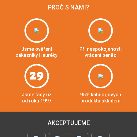
PROČ S NÁMI?
Jsme ověření
Při nespokojenosti
zákazníky Heuréky
vrácení peněz
29
Jsme tady už
95% katalogových
od roku 1997
produktu skladem
AKCEPTUJEME