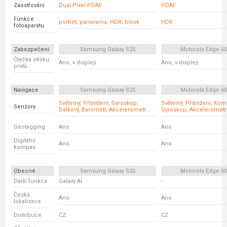
Zaostřování
Dual Pixel PDAF
PDAF
Funkce
portrét, panorama, HDR, blesk
HDR
fotoaparátu
Zabezpečení
Samsung Galaxy S25
Motorola Edge 6
Čtečka otisku
Ano, v displeji
Ano, v displeji
prstů
Navigace
Samsung Galaxy S25
Motorola Edge 6
Světelný, Přiblížení, Gyroskop,
Světelný, Přiblížení, Ko
Senzory
Dálkový, Barometr, Akcelerometr
Gyroskop, Akcelerometr
Geotagging
Ano
Ano
Digitální
Ano
Ano
kompas
Obecné
Samsung Galaxy S25
Motorola Edge 6
Další funkce
Galaxy AI
-
Česká
Ano
Ano
lokalizace
Distribuce
CZ
CZ