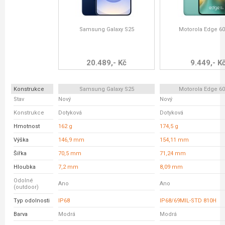
Samsung Galaxy S25
Motorola Edge 6
20.489,- Kč
9.449,- K
Konstrukce
Samsung Galaxy S25
Motorola Edge 6
Stav
Nový
Nový
Konstrukce
Dotyková
Dotyková
Hmotnost
162 g
174,5 g
Výška
146,9 mm
154,11 mm
Šířka
70,5 mm
71,24 mm
Hloubka
7,2 mm
8,09 mm
Odolné
Ano
Ano
(outdoor)
Typ odolnosti
IP68
IP68/69MIL-STD 810H
Barva
Modrá
Modrá