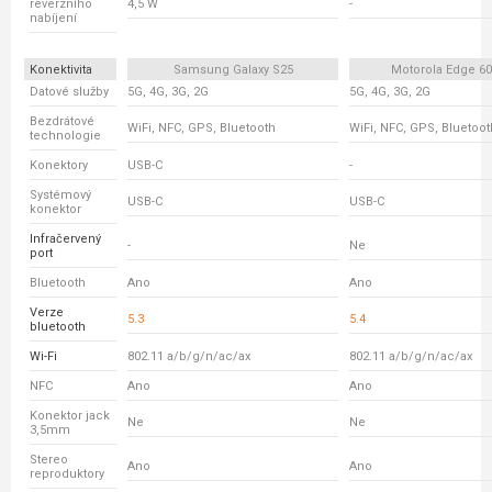
reverzního
4,5 W
-
nabíjení
Konektivita
Samsung Galaxy S25
Motorola Edge 6
Datové služby
5G, 4G, 3G, 2G
5G, 4G, 3G, 2G
Bezdrátové
WiFi, NFC, GPS, Bluetooth
WiFi, NFC, GPS, Bluetoot
technologie
Konektory
USB-C
-
Systémový
USB-C
USB-C
konektor
Infračervený
-
Ne
port
Bluetooth
Ano
Ano
Verze
5.3
5.4
bluetooth
Wi-Fi
802.11 a/b/g/n/ac/ax
802.11 a/b/g/n/ac/ax
NFC
Ano
Ano
Konektor jack
Ne
Ne
3,5mm
Stereo
Ano
Ano
reproduktory