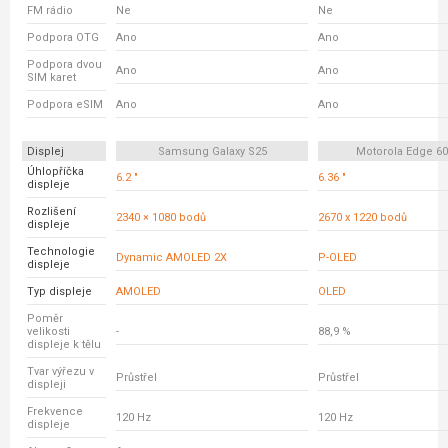
FM rádio
Ne
Ne
Podpora OTG
Ano
Ano
Podpora dvou
Ano
Ano
SIM karet
Podpora eSIM
Ano
Ano
Displej
Samsung Galaxy S25
Motorola Edge 6
Úhlopříčka
6.2 "
6.36 "
displeje
Rozlišení
2340 × 1080 bodů
2670 x 1220 bodů
displeje
Technologie
Dynamic AMOLED 2X
P-OLED
displeje
Typ displeje
AMOLED
OLED
Poměr
velikosti
-
88,9 %
displeje k tělu
Tvar výřezu v
Průstřel
Průstřel
displeji
Frekvence
120 Hz
120 Hz
displeje