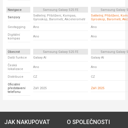
Navigace
Samsung Galaxy S25 FE
Samsung Galaxy S
Světelný, Přiblížení, Kompas,
Světelný, Přiblížení, Ko
Senzory
Gyroskop, Barometr, Akcelerometr
Gyroskop, Barometr, Ak
Geotagging
Ano
Ano
Digitální
Ano
Ano
kompas
Obecné
Samsung Galaxy S25 FE
Samsung Galaxy S
Další funkce
Galaxy AI
Galaxy AI
Česká
Ano
Ano
lokalizace
Distribuce
CZ
CZ
Oficiální
představení
Září 2025
Září 2025
telefonu
JAK NAKUPOVAT
O SPOLEČNOSTI