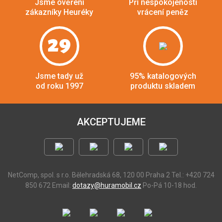
Jsme ověření
Při nespokojenosti
zákazníky Heuréky
vrácení peněz
29
Jsme tady už
95% katalogových
od roku 1997
produktu skladem
AKCEPTUJEME
NetComp, spol. s r.o.
Bělehradská 68, 120 00 Praha 2
Tel.: +420 724
850 672
Email:
dotazy@huramobil.cz
Po-Pá 10-18 hod.