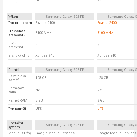
Ne
Ne
dioda
Výkon
Samsung Galaxy S25 FE
Samsung Galaxy S
Typ procesoru
Exynos 2400
Exynos 2400
Frekvence
3100 MHz
3100 MHz
procesoru
Počet jader
8
8
procesoru
Grafický chip
Xclipse 940
Xclipse 940
Paměť
Samsung Galaxy S25 FE
Samsung Galaxy S
Uživatelská
128 GB
128 GB
paměť
Paměťová
Ne
Ne
karta
Paměť RAM
8 GB
8 GB
Typ paměti
UFS
UFS
Operační
Samsung Galaxy S25 FE
Samsung Galaxy S
systém
Mobilní služby
Google Mobile Services
Google Mobile Services