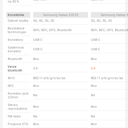
na 50 %
Konektivita
Samsung Galaxy S25 FE
Samsung Galaxy S
Datové služby
5G, 4G, 3G, 2G
5G, 4G, 3G, 2G
Bezdrátové
WiFi, NFC, GPS, Bluetooth
WiFi, NFC, GPS, Bluetoot
technologie
Konektory
USB-C
USB-C
Systémový
USB-C
USB-C
konektor
Bluetooth
Ano
Ano
Verze
5.4
5.4
bluetooth
Wi-Fi
802.11 a/b/g/n/ac/ax
802.11 a/b/g/n/ac/ax
NFC
Ano
Ano
Konektor jack
Ne
Ne
3,5mm
Stereo
Ano
Ano
reproduktory
FM rádio
Ne
Ne
Podpora OTG
Ano
Ano