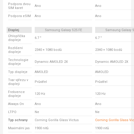
Podpora dvou
Ano
Ano
SIM karet
Podpora eSIM
Ano
Ano
Displej
Samsung Galaxy S25 FE
Samsung Galaxy S
Úhlopříčka
6.7 "
6.7 "
displeje
Rozlišení
2340 × 1080 bodů
2340 × 1080 bodů
displeje
Technologie
Dynamic AMOLED 2X
Dynamic AMOLED 2X
displeje
Typ displeje
AMOLED
AMOLED
Tvar výřezu v
Průstřel
Průstřel
displeji
Frekvence
120 Hz
120 Hz
displeje
Always On
Ano
Ano
LTPO
Ne
Ne
Typ ochrany
Corning Gorilla Glass Victus
Corning Gorilla Glass Vi
Maximální jas
1900 nitů
1900 nitů