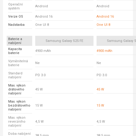
Operační
Android
Android
systém
Verze OS
Android 16
Android 16
Nadstavba
One UI 8
One UI 8
Baterie a
Samsung Galaxy S25 FE
Samsung Galaxy S
nabíjení
Kapacita
4900 mAh
4900 mAh
baterie
Vyměnitelná
Ne
Ne
baterie
Standard
PD 3.0
PD 3.0
nabíjení
Max. výkon
drátového
45 W
45 W
nabíjení
Max. výkon
bezdrátového
15 W
15 W
nabíjení
Max. výkon
reverzního
4,5 W
4,5 W
nabíjení
Doba nabíjení
38,5 min.
38,5 min.