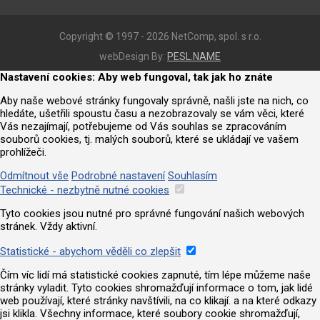
Copyright © 1997 - 2026 NetComp, spol. s r.o.
webDesign By:
PESL.NAME
Nastavení cookies: Aby web fungoval, tak jak ho znáte
Aby naše webové stránky fungovaly správně, našli jste na nich, co
hledáte, ušetřili spoustu času a nezobrazovaly se vám věci, které
Vás nezajímají, potřebujeme od Vás souhlas se zpracováním
souborů cookies, tj. malých souborů, které se ukládají ve vašem
prohlížeči.
Odmítnout vše
Podrobné nastavení
Souhlasím
Technické - nezbytně nutné cookies
Tyto cookies jsou nutné pro správné fungování našich webových
stránek. Vždy aktivní.
Statistické - abychom věděli co zlepšit
Čím víc lidí má statistické cookies zapnuté, tím lépe můžeme naše
stránky vyladit. Tyto cookies shromažďují informace o tom, jak lidé
web používají, které stránky navštívili, na co klikají. a na které odkazy
jsi klikla. Všechny informace, které soubory cookie shromažďují,