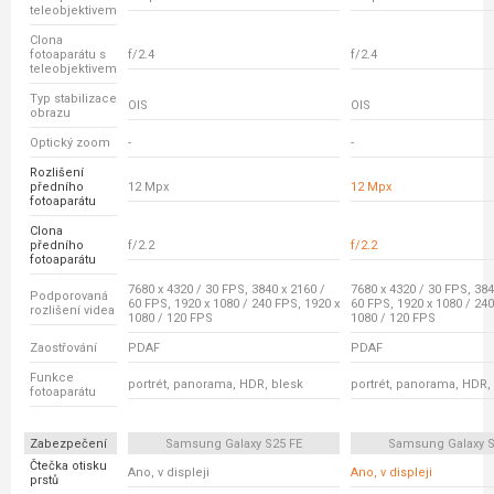
teleobjektivem
Clona
fotoaparátu s
f/2.4
f/2.4
teleobjektivem
Typ stabilizace
OIS
OIS
obrazu
Optický zoom
-
-
Rozlišení
předního
12 Mpx
12 Mpx
fotoaparátu
Clona
předního
f/2.2
f/2.2
fotoaparátu
7680 x 4320 / 30 FPS, 3840 x 2160 /
7680 x 4320 / 30 FPS, 384
Podporovaná
60 FPS, 1920 x 1080 / 240 FPS, 1920 x
60 FPS, 1920 x 1080 / 240
rozlišení videa
1080 / 120 FPS
1080 / 120 FPS
Zaostřování
PDAF
PDAF
Funkce
portrét, panorama, HDR, blesk
portrét, panorama, HDR,
fotoaparátu
Zabezpečení
Samsung Galaxy S25 FE
Samsung Galaxy S
Čtečka otisku
Ano, v displeji
Ano, v displeji
prstů