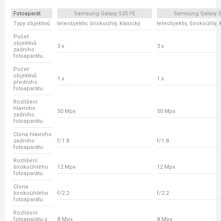
Fotoaparát
Samsung Galaxy S25 FE
Samsung Galaxy S
Typy objektivů
teleobjektiv, širokoúhlý, klasický
teleobjektiv, širokoúhlý, 
Počet
objektivů
3 x
3 x
zadního
fotoaparátu
Počet
objektivů
1 x
1 x
předního
fotoaparátu
Rozlišení
hlavního
50 Mpx
50 Mpx
zadního
fotoaparátu
Clona hlavního
zadního
f/1.8
f/1.8
fotoaparátu
Rozlišení
širokoúhlého
12 Mpx
12 Mpx
fotoaparátu
Clona
širokoúhlého
f/2.2
f/2.2
fotoaparátu
Rozlišení
fotoaparátu s
8 Mpx
8 Mpx