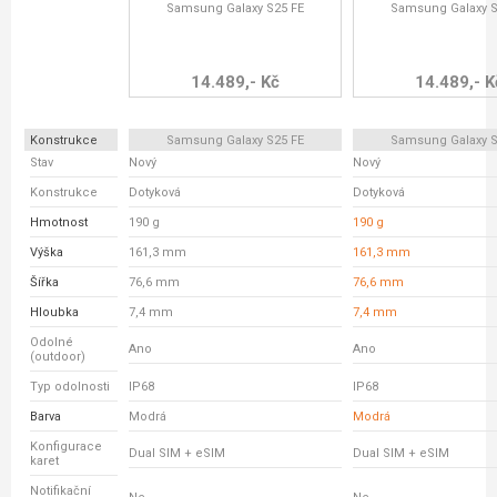
Samsung Galaxy S25 FE
Samsung Galaxy S
14.489,- Kč
14.489,- K
Konstrukce
Samsung Galaxy S25 FE
Samsung Galaxy S
Stav
Nový
Nový
Konstrukce
Dotyková
Dotyková
Hmotnost
190 g
190 g
Výška
161,3 mm
161,3 mm
Šířka
76,6 mm
76,6 mm
Hloubka
7,4 mm
7,4 mm
Odolné
Ano
Ano
(outdoor)
Typ odolnosti
IP68
IP68
Barva
Modrá
Modrá
Konfigurace
Dual SIM + eSIM
Dual SIM + eSIM
karet
Notifikační