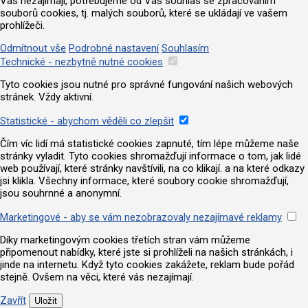
Vás nezajímají, potřebujeme od Vás souhlas se zpracováním
souborů cookies, tj. malých souborů, které se ukládají ve vašem
prohlížeči.
Odmítnout vše
Podrobné nastavení
Souhlasím
Technické - nezbytně nutné cookies
Tyto cookies jsou nutné pro správné fungování našich webových
stránek. Vždy aktivní.
Statistické - abychom věděli co zlepšit
Čím víc lidí má statistické cookies zapnuté, tím lépe můžeme naše
stránky vyladit. Tyto cookies shromažďují informace o tom, jak lidé
web používají, které stránky navštívili, na co klikají. a na které odkazy
jsi klikla. Všechny informace, které soubory cookie shromažďují,
jsou souhrnné a anonymní.
Marketingové - aby se vám nezobrazovaly nezajímavé reklamy
Díky marketingovým cookies třetích stran vám můžeme
připomenout nabídky, které jste si prohlíželi na našich stránkách, i
jinde na internetu. Když tyto cookies zakážete, reklam bude pořád
stejně. Ovšem na věci, které vás nezajímají.
Zavřít
Uložit