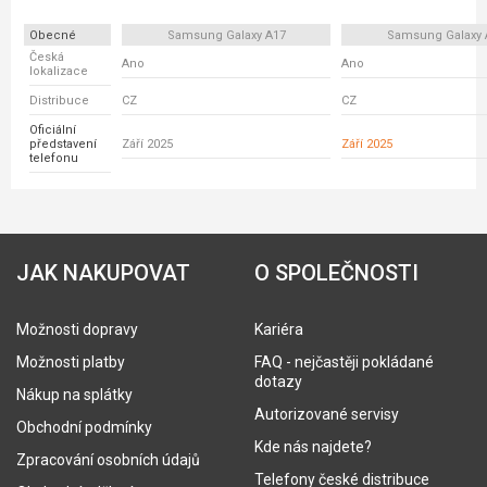
Obecné
Samsung Galaxy A17
Samsung Galaxy 
Česká
Ano
Ano
lokalizace
Distribuce
CZ
CZ
Oficiální
představení
Září 2025
Září 2025
telefonu
JAK NAKUPOVAT
O SPOLEČNOSTI
Možnosti dopravy
Kariéra
Možnosti platby
FAQ - nejčastěji pokládané
dotazy
Nákup na splátky
Autorizované servisy
Obchodní podmínky
Kde nás najdete?
Zpracování osobních údajů
Telefony české distribuce