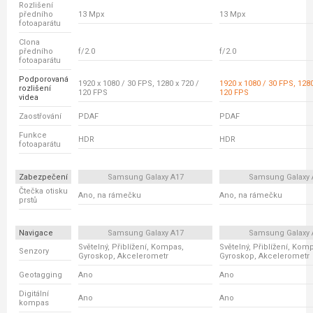
Rozlišení
předního
13 Mpx
13 Mpx
fotoaparátu
Clona
předního
f/2.0
f/2.0
fotoaparátu
Podporovaná
1920 x 1080 / 30 FPS, 1280 x 720 /
1920 x 1080 / 30 FPS, 1280
rozlišení
120 FPS
120 FPS
videa
Zaostřování
PDAF
PDAF
Funkce
HDR
HDR
fotoaparátu
Zabezpečení
Samsung Galaxy A17
Samsung Galaxy 
Čtečka otisku
Ano, na rámečku
Ano, na rámečku
prstů
Navigace
Samsung Galaxy A17
Samsung Galaxy 
Světelný, Přiblížení, Kompas,
Světelný, Přiblížení, Kom
Senzory
Gyroskop, Akcelerometr
Gyroskop, Akcelerometr
Geotagging
Ano
Ano
Digitální
Ano
Ano
kompas