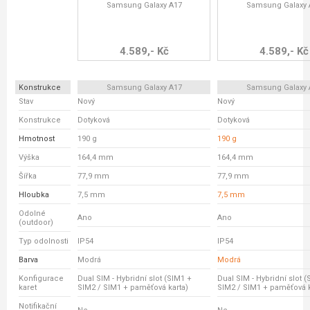
Samsung Galaxy A17
Samsung Galaxy 
4.589,- Kč
4.589,- Kč
Konstrukce
Samsung Galaxy A17
Samsung Galaxy 
Stav
Nový
Nový
Konstrukce
Dotyková
Dotyková
Hmotnost
190 g
190 g
Výška
164,4 mm
164,4 mm
Šířka
77,9 mm
77,9 mm
Hloubka
7,5 mm
7,5 mm
Odolné
Ano
Ano
(outdoor)
Typ odolnosti
IP54
IP54
Barva
Modrá
Modrá
Konfigurace
Dual SIM - Hybridní slot (SIM1 +
Dual SIM - Hybridní slot 
karet
SIM2 / SIM1 + paměťová karta)
SIM2 / SIM1 + paměťová k
Notifikační