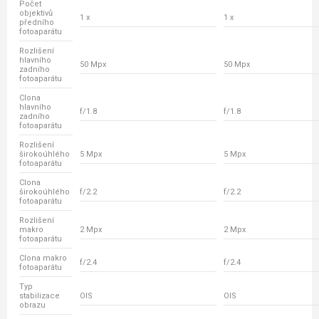
Počet
objektivů
1 x
1 x
předního
fotoaparátu
Rozlišení
hlavního
50 Mpx
50 Mpx
zadního
fotoaparátu
Clona
hlavního
f/1.8
f/1.8
zadního
fotoaparátu
Rozlišení
širokoúhlého
5 Mpx
5 Mpx
fotoaparátu
Clona
širokoúhlého
f/2.2
f/2.2
fotoaparátu
Rozlišení
makro
2 Mpx
2 Mpx
fotoaparátu
Clona makro
f/2.4
f/2.4
fotoaparátu
Typ
stabilizace
OIS
OIS
obrazu