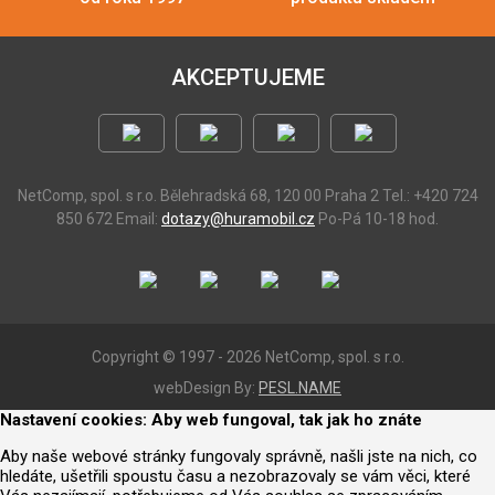
AKCEPTUJEME
NetComp, spol. s r.o.
Bělehradská 68, 120 00 Praha 2
Tel.: +420 724
850 672
Email:
dotazy@huramobil.cz
Po-Pá 10-18 hod.
Copyright © 1997 - 2026 NetComp, spol. s r.o.
webDesign By:
PESL.NAME
Nastavení cookies: Aby web fungoval, tak jak ho znáte
Aby naše webové stránky fungovaly správně, našli jste na nich, co
hledáte, ušetřili spoustu času a nezobrazovaly se vám věci, které