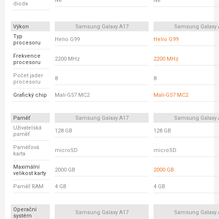
Ne
Ne
dioda
Výkon
Samsung Galaxy A17
Samsung Galaxy 
Typ
Helio G99
Helio G99
procesoru
Frekvence
2200 MHz
2200 MHz
procesoru
Počet jader
8
8
procesoru
Grafický chip
Mali-G57 MC2
Mali-G57 MC2
Paměť
Samsung Galaxy A17
Samsung Galaxy 
Uživatelská
128 GB
128 GB
paměť
Paměťová
microSD
microSD
karta
Maximální
2000 GB
2000 GB
velikost karty
Paměť RAM
4 GB
4 GB
Operační
Samsung Galaxy A17
Samsung Galaxy 
systém