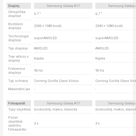
Displej
Samsung Galaxy A17
Samsung Galaxy 
Úhlopříčka
6.7 "
6.7 "
displeje
Rozlišení
2340 × 1080 bodů
2340 × 1080 bodů
displeje
Technologie
superAMOLED
superAMOLED
displeje
Typ displeje
AMOLED
AMOLED
Tvar výřezu v
Kapka
Kapka
displeji
Frekvence
90 Hz
90 Hz
displeje
Typ ochrany
Corning Gorilla Glass Victus
Corning Gorilla Glass Vic
Maximální jas
-
-
Fotoaparát
Samsung Galaxy A17
Samsung Galaxy 
Typy objektivů
širokoúhlý, makro, klasický
širokoúhlý, makro, klasic
Počet
objektivů
3 x
3 x
zadního
fotoaparátu