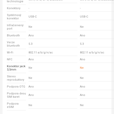
technologie
Konektory
-
-
Systémový
USB-C
USB-C
konektor
Infračervený
Ne
Ne
port
Bluetooth
Ano
Ano
Verze
5.3
5.3
bluetooth
Wi-Fi
802.11 a/b/g/n/ac
802.11 a/b/g/n/ac
NFC
Ano
Ano
Konektor jack
Ne
Ne
3,5mm
Stereo
Ne
Ne
reproduktory
Podpora OTG
Ano
Ano
Podpora dvou
Ano
Ano
SIM karet
Podpora
Ne
Ne
eSIM