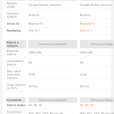
Mobilní
Google Mobile Services
Google Mobile Services
služby
Operační
Android
Android
systém
Verze OS
Android 15
Android 15
Nadstavba
One UI 7
One UI 7
Baterie a
Samsung Galaxy A17
Samsung Galaxy 
nabíjení
Kapacita
5000 mAh
5000 mAh
baterie
Vyměnitelná
Ne
Ne
baterie
Max. výkon
drátového
25 W
25 W
nabíjení
Doba nabíjení
30 min.
30 min.
na 50 %
Konektivita
Samsung Galaxy A17
Samsung Galaxy 
Datové služby
4G, 3G, 2G
4G, 3G, 2G
Bezdrátové
WiFi, NFC, GPS, Bluetooth
WiFi, NFC, GPS, Bluetoot