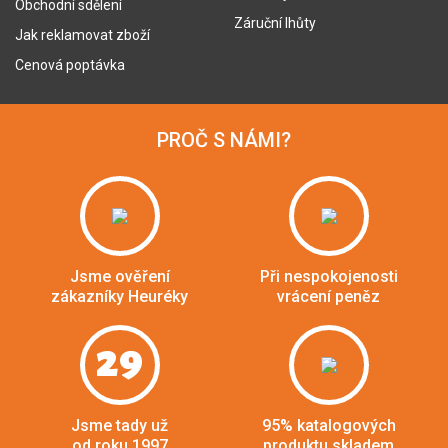
Obchodní sdělení
Záruční lhůty
Jak reklamovat zboží
Cenová poptávka
PROČ S NÁMI?
Jsme ověření
Při nespokojenosti
zákazníky Heuréky
vrácení peněz
29
Jsme tady už
95% katalogových
od roku 1997
produktu skladem