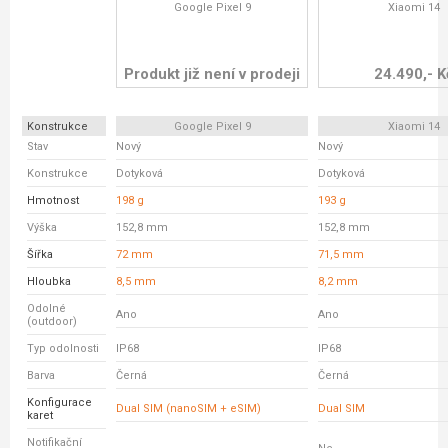
Google Pixel 9
Xiaomi 14
Produkt již není v prodeji
24.490,- K
Konstrukce
Google Pixel 9
Xiaomi 14
Stav
Nový
Nový
Konstrukce
Dotyková
Dotyková
Hmotnost
198 g
193 g
Výška
152,8 mm
152,8 mm
Šířka
72 mm
71,5 mm
Hloubka
8,5 mm
8,2 mm
Odolné
Ano
Ano
(outdoor)
Typ odolnosti
IP68
IP68
Barva
Černá
Černá
Konfigurace
Dual SIM (nanoSIM + eSIM)
Dual SIM
karet
Notifikační