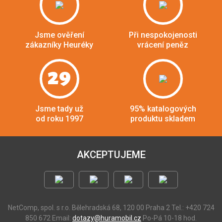
Jsme ověření
Při nespokojenosti
zákazníky Heuréky
vrácení peněz
29
Jsme tady už
95% katalogových
od roku 1997
produktu skladem
AKCEPTUJEME
NetComp, spol. s r.o.
Bělehradská 68, 120 00 Praha 2
Tel.: +420 724
850 672
Email:
dotazy@huramobil.cz
Po-Pá 10-18 hod.