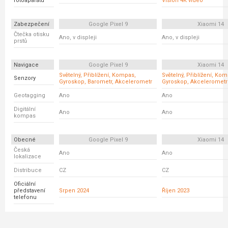
fotoaparátu
Vision 4K video
Zabezpečení
Google Pixel 9
Xiaomi 14
Čtečka otisku
Ano, v displeji
Ano, v displeji
prstů
Navigace
Google Pixel 9
Xiaomi 14
Světelný, Přiblížení, Kompas,
Světelný, Přiblížení, Ko
Senzory
Gyroskop, Barometr, Akcelerometr
Gyroskop, Akcelerometr
Geotagging
Ano
Ano
Digitální
Ano
Ano
kompas
Obecné
Google Pixel 9
Xiaomi 14
Česká
Ano
Ano
lokalizace
Distribuce
CZ
CZ
Oficiální
představení
Srpen 2024
Říjen 2023
telefonu