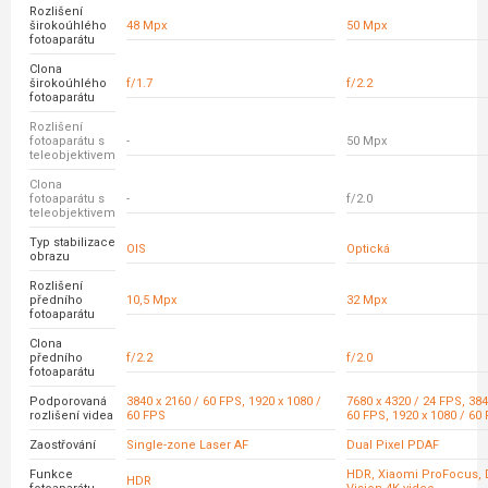
Rozlišení
širokoúhlého
48 Mpx
50 Mpx
fotoaparátu
Clona
širokoúhlého
f/1.7
f/2.2
fotoaparátu
Rozlišení
fotoaparátu s
-
50 Mpx
teleobjektivem
Clona
fotoaparátu s
-
f/2.0
teleobjektivem
Typ stabilizace
OIS
Optická
obrazu
Rozlišení
předního
10,5 Mpx
32 Mpx
fotoaparátu
Clona
předního
f/2.2
f/2.0
fotoaparátu
Podporovaná
3840 x 2160 / 60 FPS, 1920 x 1080 /
7680 x 4320 / 24 FPS, 384
rozlišení videa
60 FPS
60 FPS, 1920 x 1080 / 60
Zaostřování
Single-zone Laser AF
Dual Pixel PDAF
Funkce
HDR, Xiaomi ProFocus, 
HDR