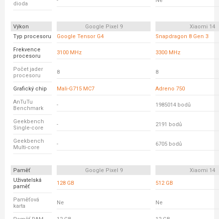
-
Ne
dioda
Výkon
Google Pixel 9
Xiaomi 14
Typ procesoru
Google Tensor G4
Snapdragon 8 Gen 3
Frekvence
3100 MHz
3300 MHz
procesoru
Počet jader
8
8
procesoru
Grafický chip
Mali-G715 MC7
Adreno 750
AnTuTu
-
1985014 bodů
Benchmark
Geekbench
-
2191 bodů
Single-core
Geekbench
-
6705 bodů
Multi-core
Paměť
Google Pixel 9
Xiaomi 14
Uživatelská
128 GB
512 GB
paměť
Paměťová
Ne
Ne
karta