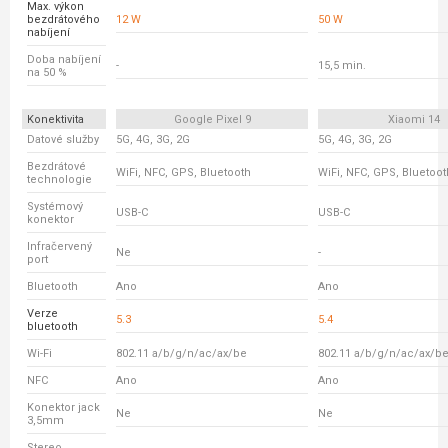
Max. výkon
bezdrátového
12 W
50 W
nabíjení
Doba nabíjení
-
15,5 min.
na 50 %
Konektivita
Google Pixel 9
Xiaomi 14
Datové služby
5G, 4G, 3G, 2G
5G, 4G, 3G, 2G
Bezdrátové
WiFi, NFC, GPS, Bluetooth
WiFi, NFC, GPS, Bluetoot
technologie
Systémový
USB-C
USB-C
konektor
Infračervený
Ne
-
port
Bluetooth
Ano
Ano
Verze
5.3
5.4
bluetooth
Wi-Fi
802.11 a/b/g/n/ac/ax/be
802.11 a/b/g/n/ac/ax/b
NFC
Ano
Ano
Konektor jack
Ne
Ne
3,5mm
Stereo