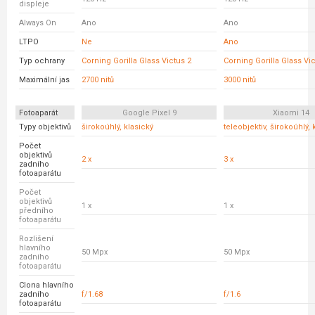
displeje
Always On
Ano
Ano
LTPO
Ne
Ano
Typ ochrany
Corning Gorilla Glass Victus 2
Corning Gorilla Glass Vi
Maximální jas
2700 nitů
3000 nitů
Fotoaparát
Google Pixel 9
Xiaomi 14
Typy objektivů
širokoúhlý, klasický
teleobjektiv, širokoúhlý, 
Počet
objektivů
2 x
3 x
zadního
fotoaparátu
Počet
objektivů
1 x
1 x
předního
fotoaparátu
Rozlišení
hlavního
50 Mpx
50 Mpx
zadního
fotoaparátu
Clona hlavního
zadního
f/1.68
f/1.6
fotoaparátu