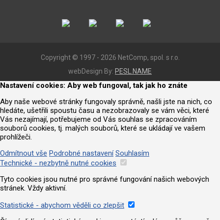
Copyright © 1997 - 2026 NetComp, spol. s r.o.
webDesign By:
PESL.NAME
Nastavení cookies: Aby web fungoval, tak jak ho znáte
Aby naše webové stránky fungovaly správně, našli jste na nich, co
hledáte, ušetřili spoustu času a nezobrazovaly se vám věci, které
Vás nezajímají, potřebujeme od Vás souhlas se zpracováním
souborů cookies, tj. malých souborů, které se ukládají ve vašem
prohlížeči.
Odmítnout vše
Podrobné nastavení
Souhlasím
Technické - nezbytně nutné cookies
Tyto cookies jsou nutné pro správné fungování našich webových
stránek. Vždy aktivní.
Statistické - abychom věděli co zlepšit