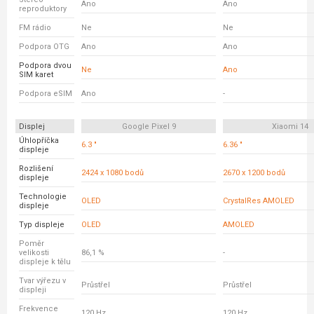
Ano
Ano
reproduktory
FM rádio
Ne
Ne
Podpora OTG
Ano
Ano
Podpora dvou
Ne
Ano
SIM karet
Podpora eSIM
Ano
-
Displej
Google Pixel 9
Xiaomi 14
Úhlopříčka
6.3 "
6.36 "
displeje
Rozlišení
2424 x 1080 bodů
2670 x 1200 bodů
displeje
Technologie
OLED
CrystalRes AMOLED
displeje
Typ displeje
OLED
AMOLED
Poměr
velikosti
86,1 %
-
displeje k tělu
Tvar výřezu v
Průstřel
Průstřel
displeji
Frekvence
120 Hz
120 Hz