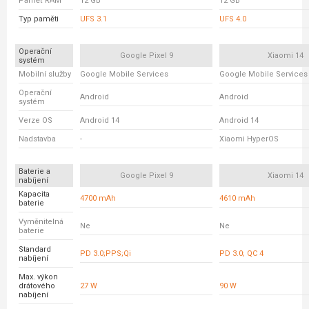
Paměť RAM
12 GB
12 GB
Typ paměti
UFS 3.1
UFS 4.0
Operační
Google Pixel 9
Xiaomi 14
systém
Mobilní služby
Google Mobile Services
Google Mobile Services
Operační
Android
Android
systém
Verze OS
Android 14
Android 14
Nadstavba
-
Xiaomi HyperOS
Baterie a
Google Pixel 9
Xiaomi 14
nabíjení
Kapacita
4700 mAh
4610 mAh
baterie
Vyměnitelná
Ne
Ne
baterie
Standard
PD 3.0;PPS;Qi
PD 3.0; QC 4
nabíjení
Max. výkon
drátového
27 W
90 W
nabíjení