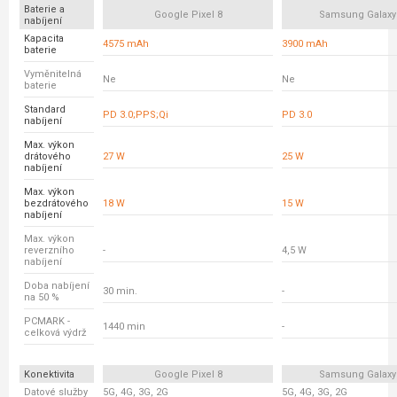
Baterie a
Google Pixel 8
Samsung Galaxy
nabíjení
Kapacita
4575 mAh
3900 mAh
baterie
Vyměnitelná
Ne
Ne
baterie
Standard
PD 3.0;PPS;Qi
PD 3.0
nabíjení
Max. výkon
drátového
27 W
25 W
nabíjení
Max. výkon
bezdrátového
18 W
15 W
nabíjení
Max. výkon
reverzního
-
4,5 W
nabíjení
Doba nabíjení
30 min.
-
na 50 %
PCMARK -
1440 min
-
celková výdrž
Konektivita
Google Pixel 8
Samsung Galaxy
Datové služby
5G, 4G, 3G, 2G
5G, 4G, 3G, 2G