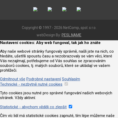
Copyright © 1997 - 2026 NetComp, spol. s r.o.
webDesign By:
PESL.NAME
Nastavení cookies: Aby web fungoval, tak jak ho znáte
Aby naše webové stránky fungovaly správně, našli jste na nich, co
hledáte, ušetřili spoustu času a nezobrazovaly se vám věci, které
Vás nezajímají, potřebujeme od Vás souhlas se zpracováním
souborů cookies, tj. malých souborů, které se ukládají ve vašem
prohlížeči.
Odmítnout vše
Podrobné nastavení
Souhlasím
Technické - nezbytně nutné cookies
Tyto cookies jsou nutné pro správné fungování našich webových
stránek. Vždy aktivní.
Statistické - abychom věděli co zlepšit
Čím víc lidí má statistické cookies zapnuté, tím lépe můžeme naše