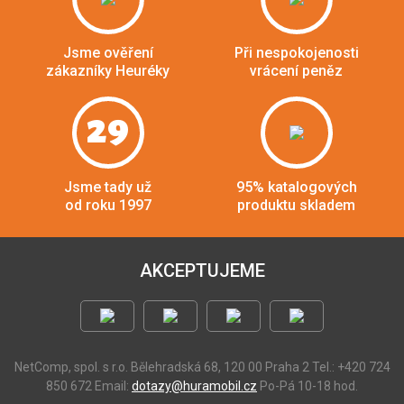
Jsme ověření
Při nespokojenosti
zákazníky Heuréky
vrácení peněz
29
Jsme tady už
95% katalogových
od roku 1997
produktu skladem
AKCEPTUJEME
NetComp, spol. s r.o.
Bělehradská 68, 120 00 Praha 2
Tel.: +420 724
850 672
Email:
dotazy@huramobil.cz
Po-Pá 10-18 hod.