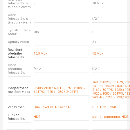
fotoaparátu s
-
10 Mpx
teleobjektivem
Clona
fotoaparátu s
-
f/2.4
teleobjektivem
Typ stabilizace
OIS
OIS
obrazu
Optický zoom
-
3 x
Rozlišení
předního
10,5 Mpx
12 Mpx
fotoaparátu
Clona
předního
f/2.2
f/2.2
fotoaparátu
7680 x 4320 / 30 FPS, 768
24 FPS, 3840 x 2160 / 60 
Podporovaná
3840 x 2160 / 60 FPS, 1920 x 1080 /
2160 / 30 FPS, 1920 x 108
rozlišení videa
60 FPS, 1920 x 1080 / 240 FPS
1920 x 1080 / 30 FPS, 192
240 FPS, 1280 x 720 / 96
Zaostřování
Dual Pixel PDAFLaser AF
Dual Pixel PDAF
Funkce
HDR
portrét, panorama, HDR,
fotoaparátu