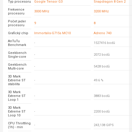
Typ procesoru
Google Tensor G3
Snapdragon 8 Gen 2
Frekvence
3000 MHz
3200 MHz
procesoru
Počet jader
9
8
procesoru
Grafický chip
Immortalis-G715s MC10
Adreno 740
AnTuTu
-
1527416 bodů
Benchmark
Geekbench
-
2072 bodů
Single-core
Geekbench
-
5428 bodů
Multi-core
3D Mark
Extreme ST
-
49.6 %
stabilita
3D Mark
Extreme ST
-
3883 bodů
Loop 1
3D Mark
Extreme ST
-
2200 bodů
Loop 10
CPU Throttling
-
243,138 GIPS
(1h) - min