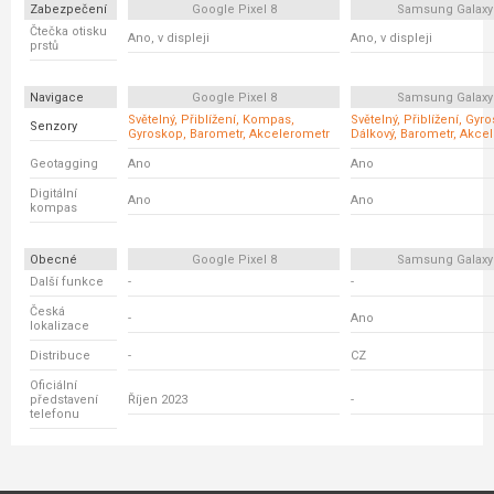
Zabezpečení
Google Pixel 8
Samsung Galaxy
Čtečka otisku
Ano, v displeji
Ano, v displeji
prstů
Navigace
Google Pixel 8
Samsung Galaxy
Světelný, Přiblížení, Kompas,
Světelný, Přiblížení, Gyr
Senzory
Gyroskop, Barometr, Akcelerometr
Dálkový, Barometr, Akce
Geotagging
Ano
Ano
Digitální
Ano
Ano
kompas
Obecné
Google Pixel 8
Samsung Galaxy
Další funkce
-
-
Česká
-
Ano
lokalizace
Distribuce
-
CZ
Oficiální
představení
Říjen 2023
-
telefonu