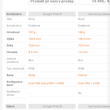
Produkt již není v prodeji
19.490,- K
Konstrukce
Google Pixel 8
Samsung Galaxy
Stav
Nový
Nový
Konstrukce
Dotyková
Dotyková
Hmotnost
187 g
168 g
Výška
150,5 mm
146,3 mm
Šířka
70,8 mm
70,9 mm
Hloubka
8,9 mm
7,6 mm
Odolné
Ano
Ano
(outdoor)
Typ odolnosti
IP68
IP68
Barva
Šedá
Fialová
Konfigurace
Dual SIM (nanoSIM + eSIM)
Dual SIM + eSIM
karet
Notifikační
-
Ne
dioda
Výkon
Google Pixel 8
Samsung Galaxy