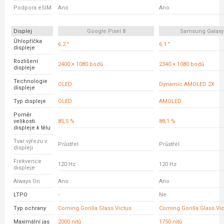
Podpora eSIM
Ano
Ano
Displej
Google Pixel 8
Samsung Galaxy
Úhlopříčka
6.2 "
6.1 "
displeje
Rozlišení
2400 × 1080 bodů
2340 × 1080 bodů
displeje
Technologie
OLED
Dynamic AMOLED 2X
displeje
Typ displeje
OLED
AMOLED
Poměr
velikosti
85,5 %
88,1 %
displeje k tělu
Tvar výřezu v
Průstřel
Průstřel
displeji
Frekvence
120 Hz
120 Hz
displeje
Always On
Ano
Ano
LTPO
-
Ne
Typ ochrany
Corning Gorilla Glass Victus
Corning Gorilla Glass Vic
Maximální jas
2000 nitů
1750 nitů