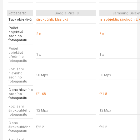
Fotoaparát
Google Pixel 8
Samsung Galaxy
Typy objektivů
širokoúhlý, klasický
teleobjektiv, širokoúhlý, 
Počet
objektivů
2 x
3 x
zadního
fotoaparátu
Počet
objektivů
1 x
1 x
předního
fotoaparátu
Rozlišení
hlavního
50 Mpx
50 Mpx
zadního
fotoaparátu
Clona hlavního
zadního
f/1.68
f/1.8
fotoaparátu
Rozlišení
širokoúhlého
12 Mpx
12 Mpx
fotoaparátu
Clona
širokoúhlého
f/2.2
f/2.2
fotoaparátu
Rozlišení