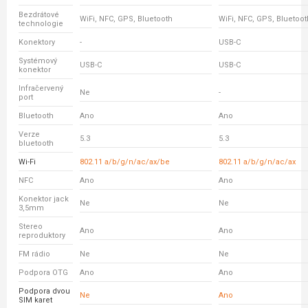
Bezdrátové
WiFi, NFC, GPS, Bluetooth
WiFi, NFC, GPS, Bluetoot
technologie
Konektory
-
USB-C
Systémový
USB-C
USB-C
konektor
Infračervený
Ne
-
port
Bluetooth
Ano
Ano
Verze
5.3
5.3
bluetooth
Wi-Fi
802.11 a/b/g/n/ac/ax/be
802.11 a/b/g/n/ac/ax
NFC
Ano
Ano
Konektor jack
Ne
Ne
3,5mm
Stereo
Ano
Ano
reproduktory
FM rádio
Ne
Ne
Podpora OTG
Ano
Ano
Podpora dvou
Ne
Ano
SIM karet