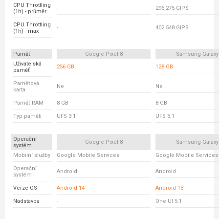
CPU Throttling
-
296,275 GIPS
(1h) - průměr
CPU Throttling
-
402,548 GIPS
(1h) - max
Paměť
Google Pixel 8
Samsung Galaxy
Uživatelská
256 GB
128 GB
paměť
Paměťová
Ne
Ne
karta
Paměť RAM
8 GB
8 GB
Typ paměti
UFS 3.1
UFS 3.1
Operační
Google Pixel 8
Samsung Galaxy
systém
Mobilní služby
Google Mobile Services
Google Mobile Services
Operační
Android
Android
systém
Verze OS
Android 14
Android 13
Nadstavba
-
One UI 5.1