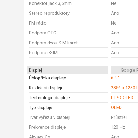
Konektor jack 3,5mm
Ne
Stereo reproduktory
Ano
FM rádio
Ne
Podpora OTG
Ano
Podpora dvou SIM karet
Ano
Podpora eSIM
Ano
Displej
Google P
Úhlopříčka displeje
6.3 "
Rozlišení displeje
2856 x 1280 
Technologie displeje
LTPO OLED
Typ displeje
OLED
Tvar výřezu v displeji
Průstřel
Frekvence displeje
120 Hz
Always On
Ano