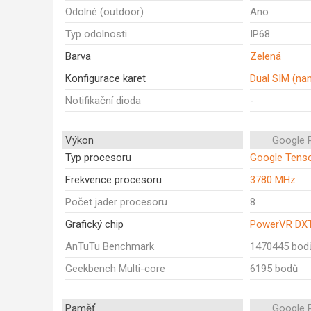
Odolné (outdoor)
Ano
Typ odolnosti
IP68
Barva
Zelená
Konfigurace karet
Dual SIM (na
Notifikační dioda
-
Výkon
Google P
Typ procesoru
Google Tens
Frekvence procesoru
3780 MHz
Počet jader procesoru
8
Grafický chip
PowerVR DXT
AnTuTu Benchmark
1470445 bod
Geekbench Multi-core
6195 bodů
Paměť
Google P