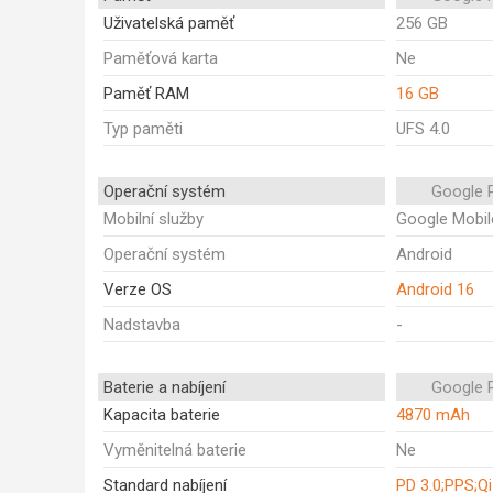
Uživatelská paměť
256 GB
Paměťová karta
Ne
Paměť RAM
16 GB
Typ paměti
UFS 4.0
Operační systém
Google P
Mobilní služby
Google Mobil
Operační systém
Android
Verze OS
Android 16
Nadstavba
-
Baterie a nabíjení
Google P
Kapacita baterie
4870 mAh
Vyměnitelná baterie
Ne
Standard nabíjení
PD 3.0;PPS;Qi