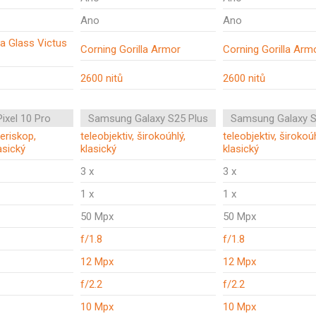
Ano
Ano
la Glass Victus
Corning Gorilla Armor
Corning Gorilla Arm
2600 nitů
2600 nitů
ixel 10 Pro
Samsung Galaxy S25 Plus
Samsung Galaxy S
periskop,
teleobjektiv, širokoúhlý,
teleobjektiv, širokoúh
asický
klasický
klasický
3 x
3 x
1 x
1 x
50 Mpx
50 Mpx
f/1.8
f/1.8
12 Mpx
12 Mpx
f/2.2
f/2.2
10 Mpx
10 Mpx