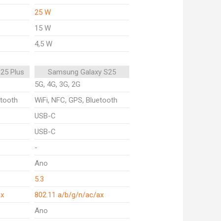
25 W
15 W
4,5 W
25 Plus
Samsung Galaxy S25
5G, 4G, 3G, 2G
etooth
WiFi, NFC, GPS, Bluetooth
USB-C
USB-C
-
Ano
5.3
ax
802.11 a/b/g/n/ac/ax
Ano