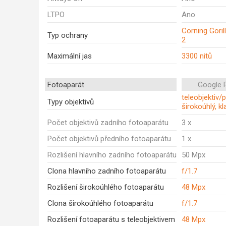
LTPO
Ano
Corning Goril
Typ ochrany
2
Maximální jas
3300 nitů
Fotoaparát
Google P
teleobjektiv/
Typy objektivů
širokoúhlý, kl
Počet objektivů zadního fotoaparátu
3 x
Počet objektivů předního fotoaparátu
1 x
Rozlišení hlavního zadního fotoaparátu
50 Mpx
Clona hlavního zadního fotoaparátu
f/1.7
Rozlišení širokoúhlého fotoaparátu
48 Mpx
Clona širokoúhlého fotoaparátu
f/1.7
Rozlišení fotoaparátu s teleobjektivem
48 Mpx