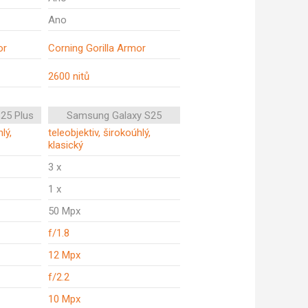
Ano
or
Corning Gorilla Armor
2600 nitů
25 Plus
Samsung Galaxy S25
lý,
teleobjektiv, širokoúhlý,
klasický
3 x
1 x
50 Mpx
f/1.8
12 Mpx
f/2.2
10 Mpx