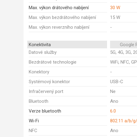
Max. výkon drátového nabíjení
30 W
Max. výkon bezdrátového nabíjení
15 W
Max. výkon reverzního nabíjení
-
Konektivita
Google P
Datové služby
5G, 4G, 3G, 2
Bezdrátové technologie
WiFi, NFC, GP
Konektory
-
Systémový konektor
USB-C
Infračervený port
Ne
Bluetooth
Ano
Verze bluetooth
6.0
Wi-Fi
802.11 a/b/g
NFC
Ano