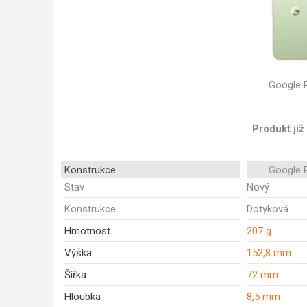
Google P
Produkt již
Konstrukce
Google P
Stav
Nový
Konstrukce
Dotyková
Hmotnost
207 g
Výška
152,8 mm
Šířka
72 mm
Hloubka
8,5 mm