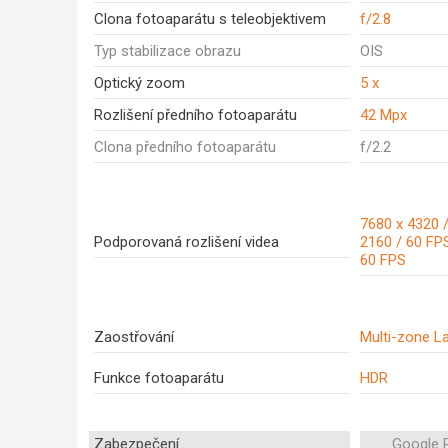
Clona fotoaparátu s teleobjektivem
f/2.8
Typ stabilizace obrazu
OIS
Optický zoom
5 x
Rozlišení předního fotoaparátu
42 Mpx
Clona předního fotoaparátu
f/2.2
7680 x 4320 /
Podporovaná rozlišení videa
2160 / 60 FPS
60 FPS
Zaostřování
Multi-zone L
Funkce fotoaparátu
HDR
Zabezpečení
Google P