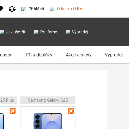
0 ks za 0 Kč
Přihlásit
Jak ušetřit
Pro firmy
Výprodej
šenství
PC a doplňky
Akce a slevy
Výprodej
25 Plus
Samsung Galaxy S25