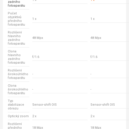
zadního
fotoaparátu
Počet
objektivů
1 x
1 x
předního
fotoaparátu
Rozlišení
hlavního
48 Mpx
48 Mpx
zadního
fotoaparátu
Clona
hlavního
f/1.6
f/1.6
zadního
fotoaparátu
Rozlišení
širokoúhlého
-
-
fotoaparátu
Clona
širokoúhlého
-
-
fotoaparátu
Typ
stabilizace
Sensor-shift OIS
Sensor-shift OIS
obrazu
Optický zoom
2 x
2 x
Rozlišení
předního
18 Mpx
18 Mpx