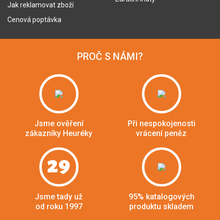
Jak reklamovat zboží
Cenová poptávka
PROČ S NÁMI?
Jsme ověření
Při nespokojenosti
zákazníky Heuréky
vrácení peněz
29
Jsme tady už
95% katalogových
od roku 1997
produktu skladem