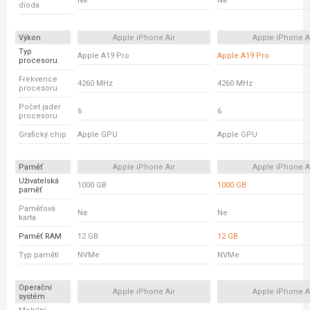
Ne
Ne
dioda
Výkon
Apple iPhone Air
Apple iPhone A
Typ
Apple A19 Pro
Apple A19 Pro
procesoru
Frekvence
4260 MHz
4260 MHz
procesoru
Počet jader
6
6
procesoru
Grafický chip
Apple GPU
Apple GPU
Paměť
Apple iPhone Air
Apple iPhone A
Uživatelská
1000 GB
1000 GB
paměť
Paměťová
Ne
Ne
karta
Paměť RAM
12 GB
12 GB
Typ paměti
NVMe
NVMe
Operační
Apple iPhone Air
Apple iPhone A
systém