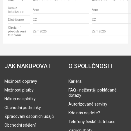
Další funkce
Action buttonCamera Control
Action buttonCamera Con
Česká
Ano
Ano
lokalizace
Distribuce
CZ
CZ
Oficiální
představení
Září 2025
Září 2025
telefonu
JAK NAKUPOVAT
O SPOLEČNOSTI
Možnosti dopravy
Kariéra
Možnosti platby
FAQ - nejčastěji pokládané
dotazy
Nákup na splátky
Autorizované servisy
Obchodní podmínky
Kde nás najdete?
Zpracování osobních údajů
Telefony české distribuce
Obchodní sdělení
Záruční lhůty