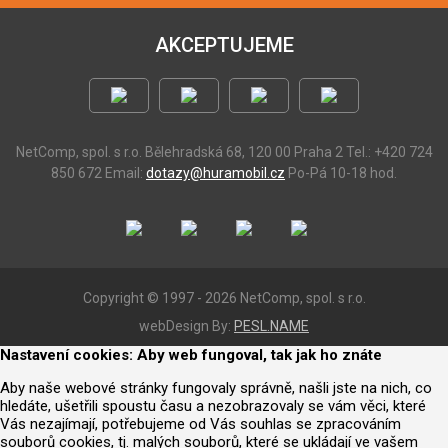
AKCEPTUJEME
NetComp, spol. s r.o.
Bělehradská 68, 120 00 Praha 2
Tel.: +420 724
850 672
Email:
dotazy@huramobil.cz
Po-Pá 10-18 hod.
Copyright © 1997 - 2026 NetComp, spol. s r.o.
webDesign By:
PESL.NAME
Nastavení cookies: Aby web fungoval, tak jak ho znáte
Aby naše webové stránky fungovaly správně, našli jste na nich, co
hledáte, ušetřili spoustu času a nezobrazovaly se vám věci, které
Vás nezajímají, potřebujeme od Vás souhlas se zpracováním
souborů cookies, tj. malých souborů, které se ukládají ve vašem