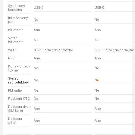
Systémový
USB-C
USB-C
konektor
Infračervený
Ne
Ne
port
Bluetooth
Ano
Ano
Verze
6.0
6.0
bluetooth
Wi-Fi
802.11 a/b/g/n/ac/ax/be
802.11 a/b/g/n/ac/ax/be
NFC
Ano
Ano
Konektor jack
Ne
Ne
3,5mm
Stereo
Ne
Ne
reproduktory
FM rádio
Ne
Ne
Podpora OTG
Ne
Ne
Podpora dvou
Ano
Ano
SIM karet
Podpora
Ano
Ano
eSIM