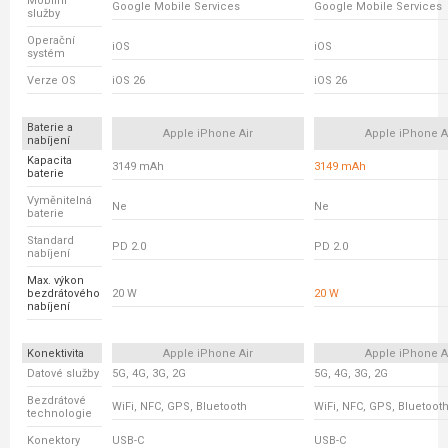
Mobilní
Google Mobile Services
Google Mobile Services
služby
Operační
iOS
iOS
systém
Verze OS
iOS 26
iOS 26
Baterie a
Apple iPhone Air
Apple iPhone A
nabíjení
Kapacita
3149 mAh
3149 mAh
baterie
Vyměnitelná
Ne
Ne
baterie
Standard
PD 2.0
PD 2.0
nabíjení
Max. výkon
bezdrátového
20 W
20 W
nabíjení
Konektivita
Apple iPhone Air
Apple iPhone A
Datové služby
5G, 4G, 3G, 2G
5G, 4G, 3G, 2G
Bezdrátové
WiFi, NFC, GPS, Bluetooth
WiFi, NFC, GPS, Bluetoot
technologie
Konektory
USB-C
USB-C