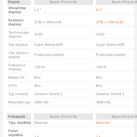
Displej
Apple iPhone Air
Apple iPhone A
Úhlopříčka
6.5 "
6.5 "
displeje
Rozlišení
2736 x 1206 bodů
2736 x 1206 bodů
displeje
Technologie
OLED
OLED
displeje
Typ displeje
Super Retina XDR
Super Retina XDR
Tvar výřezu v
Podlouhlý průstřel
Podlouhlý průstřel
displeji
Frekvence
120 Hz
120 Hz
displeje
Always On
Ano
Ano
LTPO
Ano
Ano
Typ ochrany
Ceramic Shield 2
Ceramic Shield 2
Maximální jas
3000 nitů
3000 nitů
Fotoaparát
Apple iPhone Air
Apple iPhone A
Typy objektivů
Klasický
Klasický
Počet
objektivů
1 x
1 x