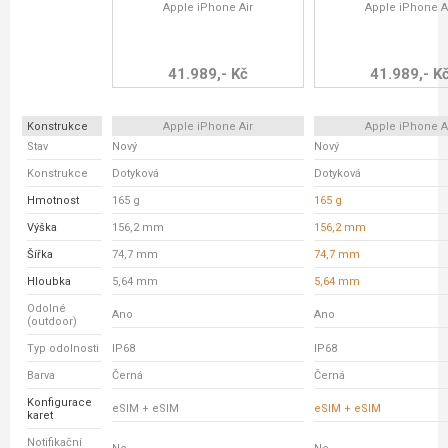
Apple iPhone Air
Apple iPhone A
41.989,- Kč
41.989,- K
Konstrukce
Apple iPhone Air
Apple iPhone A
Stav
Nový
Nový
Konstrukce
Dotyková
Dotyková
Hmotnost
165 g
165 g
Výška
156,2 mm
156,2 mm
Šířka
74,7 mm
74,7 mm
Hloubka
5,64 mm
5,64 mm
Odolné
Ano
Ano
(outdoor)
Typ odolnosti
IP68
IP68
Barva
Černá
Černá
Konfigurace
eSIM + eSIM
eSIM + eSIM
karet
Notifikační