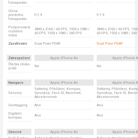
fotoaparátu
Clona
předního
f/1.9
f/1.9
fotoaparátu
Podporovaná
3840 x 2160 / 60 FPS, 1920 x 1080 /
3840 x 2160 / 60 FPS, 1920
rozlišení
60 FPS, 1920 x 1080 / 240 FPS
60 FPS, 1920 x 1080 / 240
videa
Zaostřování
Dual Pixel PDAF
Dual Pixel PDAF
Zabezpečení
Apple iPhone Air
Apple iPhone A
Čtečka otisku
Ne
Ne
prstů
Navigace
Apple iPhone Air
Apple iPhone A
Světelný, Přiblížení, Kompas,
Světelný, Přiblížení, Kom
Senzory
Gyroskop, Face ID, Barometr,
Gyroskop, Face ID, Barom
Akcelerometr
Akcelerometr
Geotagging
Ano
Ano
Digitální
Ano
Ano
kompas
Obecné
Apple iPhone Air
Apple iPhone A