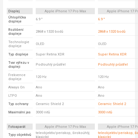
Displej
Apple iPhone 17 Pro Max
Apple iPhone 17 P
Úhlopříčka
6.9 "
6.9 "
displeje
Rozlišení
2868 x 1320 bodů
2868 x 1320 bodů
displeje
Technologie
OLED
OLED
displeje
Typ displeje
Super Retina XDR
Super Retina XDR
Tvar výřezu v
Podlouhlý průstřel
Podlouhlý průstřel
displeji
Frekvence
120 Hz
120 Hz
displeje
Always On
Ano
Ano
LTPO
Ano
Ano
Typ ochrany
Ceramic Shield 2
Ceramic Shield 2
Maximální jas
3000 nitů
3000 nitů
Fotoaparát
Apple iPhone 17 Pro Max
Apple iPhone 17 P
teleobjektiv/periskop, širokoúhlý,
teleobjektiv/periskop, ši
Typy objektivů
klasický
klasický