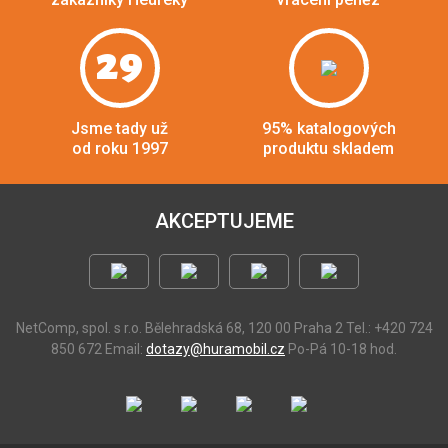
29
Jsme tady už
95% katalogových
od roku 1997
produktu skladem
AKCEPTUJEME
NetComp, spol. s r.o.
Bělehradská 68, 120 00 Praha 2
Tel.: +420 724
850 672
Email:
dotazy@huramobil.cz
Po-Pá 10-18 hod.