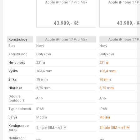
Apple iPhone 17 Pro Max
Apple iPhone 17 P
43.989,- Kč
43.989,- K
Konstrukce
Apple iPhone 17 Pro Max
Apple iPhone 17 P
Stav
Nový
Nový
Konstrukce
Dotyková
Dotyková
Hmotnost
231 g
231 g
Výška
163,4 mm
163,4 mm
Šířka
78 mm
78 mm
Hloubka
8,75 mm
8,75 mm
Odolné
Ano
Ano
(outdoor)
Typ odolnosti
IP68
IP68
Barva
Modrá
Modrá
Konfigurace
Single SIM + eSIM
Single SIM + eSIM
karet
Notifikační