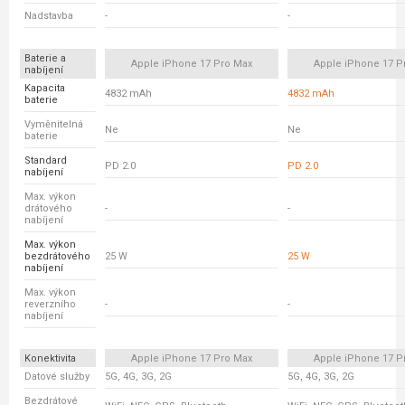
Nadstavba
-
-
Baterie a
Apple iPhone 17 Pro Max
Apple iPhone 17 P
nabíjení
Kapacita
4832 mAh
4832 mAh
baterie
Vyměnitelná
Ne
Ne
baterie
Standard
PD 2.0
PD 2.0
nabíjení
Max. výkon
drátového
-
-
nabíjení
Max. výkon
bezdrátového
25 W
25 W
nabíjení
Max. výkon
reverzního
-
-
nabíjení
Konektivita
Apple iPhone 17 Pro Max
Apple iPhone 17 P
Datové služby
5G, 4G, 3G, 2G
5G, 4G, 3G, 2G
Bezdrátové