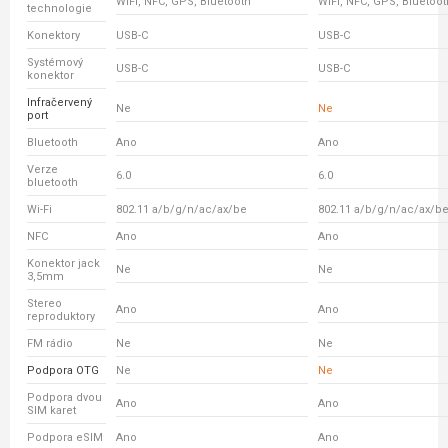
WiFi, NFC, GPS, Bluetooth
WiFi, NFC, GPS, Bluetoot
technologie
Konektory
USB-C
USB-C
Systémový
USB-C
USB-C
konektor
Infračervený
Ne
Ne
port
Bluetooth
Ano
Ano
Verze
6.0
6.0
bluetooth
Wi-Fi
802.11 a/b/g/n/ac/ax/be
802.11 a/b/g/n/ac/ax/b
NFC
Ano
Ano
Konektor jack
Ne
Ne
3,5mm
Stereo
Ano
Ano
reproduktory
FM rádio
Ne
Ne
Podpora OTG
Ne
Ne
Podpora dvou
Ano
Ano
SIM karet
Podpora eSIM
Ano
Ano