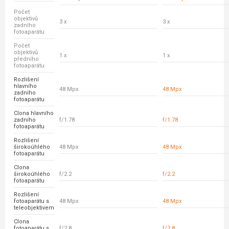
Počet
objektivů
3 x
3 x
zadního
fotoaparátu
Počet
objektivů
1 x
1 x
předního
fotoaparátu
Rozlišení
hlavního
48 Mpx
48 Mpx
zadního
fotoaparátu
Clona hlavního
zadního
f/1.78
f/1.78
fotoaparátu
Rozlišení
širokoúhlého
48 Mpx
48 Mpx
fotoaparátu
Clona
širokoúhlého
f/2.2
f/2.2
fotoaparátu
Rozlišení
fotoaparátu s
48 Mpx
48 Mpx
teleobjektivem
Clona
fotoaparátu s
f/2.8
f/2.8