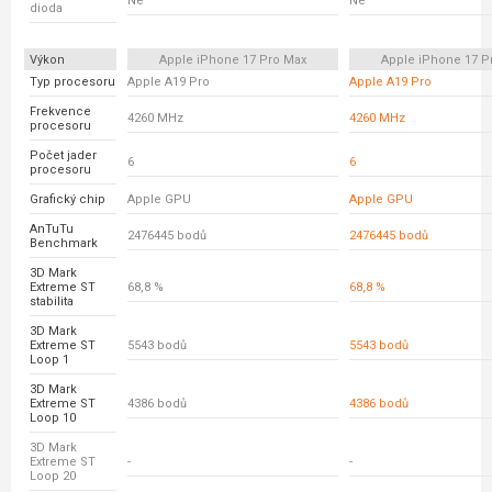
Ne
Ne
dioda
Výkon
Apple iPhone 17 Pro Max
Apple iPhone 17 P
Typ procesoru
Apple A19 Pro
Apple A19 Pro
Frekvence
4260 MHz
4260 MHz
procesoru
Počet jader
6
6
procesoru
Grafický chip
Apple GPU
Apple GPU
AnTuTu
2476445 bodů
2476445 bodů
Benchmark
3D Mark
Extreme ST
68,8 %
68,8 %
stabilita
3D Mark
Extreme ST
5543 bodů
5543 bodů
Loop 1
3D Mark
Extreme ST
4386 bodů
4386 bodů
Loop 10
3D Mark
Extreme ST
-
-
Loop 20