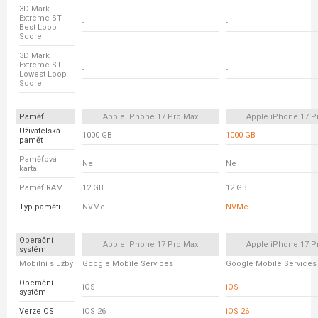
3D Mark
Extreme ST
-
-
Best Loop
Score
3D Mark
Extreme ST
-
-
Lowest Loop
Score
Paměť
Apple iPhone 17 Pro Max
Apple iPhone 17 P
Uživatelská
1000 GB
1000 GB
paměť
Paměťová
Ne
Ne
karta
Paměť RAM
12 GB
12 GB
Typ paměti
NVMe
NVMe
Operační
Apple iPhone 17 Pro Max
Apple iPhone 17 P
systém
Mobilní služby
Google Mobile Services
Google Mobile Services
Operační
iOS
iOS
systém
Verze OS
iOS 26
iOS 26