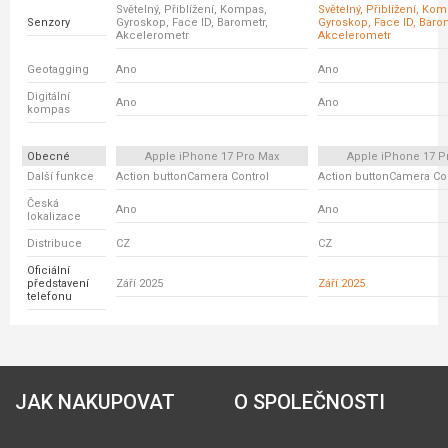
Světelný, Přiblížení, Kompas,
Světelný, Přiblížení, Ko
Senzory
Gyroskop, Face ID, Barometr,
Gyroskop, Face ID, Baro
Akcelerometr
Akcelerometr
Geotagging
Ano
Ano
Digitální
Ano
Ano
kompas
Obecné
Apple iPhone 17 Pro Max
Apple iPhone 17 P
Další funkce
Action buttonCamera Control
Action buttonCamera Co
Česká
Ano
Ano
lokalizace
Distribuce
CZ
CZ
Oficiální
představení
Září 2025
Září 2025
telefonu
JAK NAKUPOVAT
O SPOLEČNOSTI