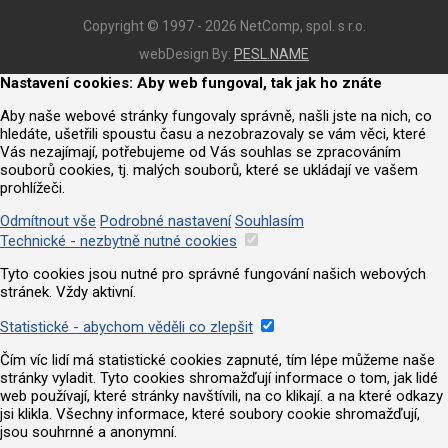
Copyright © 1997 - 2026 NetComp, spol. s r.o.
webDesign By:
PESL.NAME
Nastavení cookies: Aby web fungoval, tak jak ho znáte
Aby naše webové stránky fungovaly správně, našli jste na nich, co
hledáte, ušetřili spoustu času a nezobrazovaly se vám věci, které
Vás nezajímají, potřebujeme od Vás souhlas se zpracováním
souborů cookies, tj. malých souborů, které se ukládají ve vašem
prohlížeči.
Odmítnout vše
Podrobné nastavení
Souhlasím
Technické - nezbytně nutné cookies
Tyto cookies jsou nutné pro správné fungování našich webových
stránek. Vždy aktivní.
Statistické - abychom věděli co zlepšit
Čím víc lidí má statistické cookies zapnuté, tím lépe můžeme naše
stránky vyladit. Tyto cookies shromažďují informace o tom, jak lidé
web používají, které stránky navštívili, na co klikají. a na které odkazy
jsi klikla. Všechny informace, které soubory cookie shromažďují,
jsou souhrnné a anonymní.