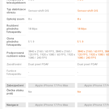
teleobjektivem
Typ stabilizace
Sensor-shift OIS
Sensor-shift OIS
obrazu
Optický zoom
8 x
8 x
Rozlišení
předního
18 Mpx
18 Mpx
fotoaparátu
Clona
předního
f/1.9
f/1.9
fotoaparátu
3840 x 2160 / 60 FPS, 3840 x 2160 /
3840 x 2160 / 60 FPS, 384
Podporovaná
120 FPS, 1920 x 1080 / 60 FPS, 1920 x
120 FPS, 1920 x 1080 / 60
rozlišení videa
1080 / 240 FPS
1080 / 240 FPS
Zaostřování
Dual pixel PDAF
Dual pixel PDAF
Funkce
-
-
fotoaparátu
Zabezpečení
Apple iPhone 17 Pro Max
Apple iPhone 17 P
Čtečka otisku
Ne
Ne
prstů
Navigace
Apple iPhone 17 Pro Max
Apple iPhone 17 P