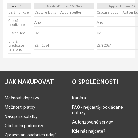
Obecné
Apple iPhone 16 Plus
Apple iPhone 16 
Další funkce
Capture button, Action button
Capture button, Action bu
Česká
Ano
Ano
lokalizace
Distribuce
CZ
CZ
Oficiální
představení
Září 2024
Září 2024
telefonu
JAK NAKUPOVAT
O SPOLEČNOSTI
Možnosti dopravy
Kariéra
Možnosti platby
FAQ - nejčastěji pokládané
dotazy
Nákup na splátky
Autorizované servisy
Obchodní podmínky
Kde nás najdete?
Zpracování osobních údajů