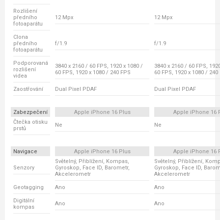
Rozlišení
předního
12 Mpx
12 Mpx
fotoaparátu
Clona
předního
f/1.9
f/1.9
fotoaparátu
Podporovaná
3840 x 2160 / 60 FPS, 1920 x 1080 /
3840 x 2160 / 60 FPS, 1920
rozlišení
60 FPS, 1920 x 1080 / 240 FPS
60 FPS, 1920 x 1080 / 240
videa
Zaostřování
Dual Pixel PDAF
Dual Pixel PDAF
Zabezpečení
Apple iPhone 16 Plus
Apple iPhone 16 
Čtečka otisku
Ne
Ne
prstů
Navigace
Apple iPhone 16 Plus
Apple iPhone 16 
Světelný, Přiblížení, Kompas,
Světelný, Přiblížení, Kom
Senzory
Gyroskop, Face ID, Barometr,
Gyroskop, Face ID, Barom
Akcelerometr
Akcelerometr
Geotagging
Ano
Ano
Digitální
Ano
Ano
kompas