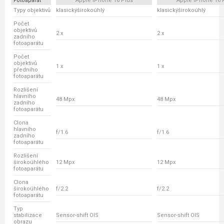
Fotoaparát
Apple iPhone 16 Plus
Apple iPhone 16 
Typy objektivů
klasickýširokoúhlý
klasickýširokoúhlý
Počet
objektivů
2 x
2 x
zadního
fotoaparátu
Počet
objektivů
1 x
1 x
předního
fotoaparátu
Rozlišení
hlavního
48 Mpx
48 Mpx
zadního
fotoaparátu
Clona
hlavního
f/1.6
f/1.6
zadního
fotoaparátu
Rozlišení
širokoúhlého
12 Mpx
12 Mpx
fotoaparátu
Clona
širokoúhlého
f/2.2
f/2.2
fotoaparátu
Typ
stabilizace
Sensor-shift OIS
Sensor-shift OIS
obrazu