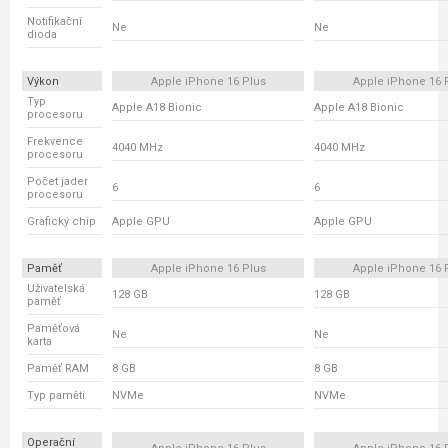
Notifikační
Ne
Ne
dioda
Výkon
Apple iPhone 16 Plus
Apple iPhone 16 
Typ
Apple A18 Bionic
Apple A18 Bionic
procesoru
Frekvence
4040 MHz
4040 MHz
procesoru
Počet jader
6
6
procesoru
Grafický chip
Apple GPU
Apple GPU
Paměť
Apple iPhone 16 Plus
Apple iPhone 16 
Uživatelská
128 GB
128 GB
paměť
Paměťová
Ne
Ne
karta
Paměť RAM
8 GB
8 GB
Typ paměti
NVMe
NVMe
Operační