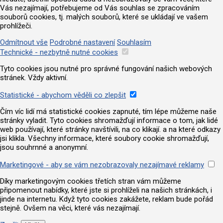
Vás nezajímají, potřebujeme od Vás souhlas se zpracováním
souborů cookies, tj. malých souborů, které se ukládají ve vašem
prohlížeči.
Odmítnout vše
Podrobné nastavení
Souhlasím
Technické - nezbytně nutné cookies
Tyto cookies jsou nutné pro správné fungování našich webových
stránek. Vždy aktivní.
Statistické - abychom věděli co zlepšit
Čím víc lidí má statistické cookies zapnuté, tím lépe můžeme naše
stránky vyladit. Tyto cookies shromažďují informace o tom, jak lidé
web používají, které stránky navštívili, na co klikají. a na které odkazy
jsi klikla. Všechny informace, které soubory cookie shromažďují,
jsou souhrnné a anonymní.
Marketingové - aby se vám nezobrazovaly nezajímavé reklamy
Díky marketingovým cookies třetích stran vám můžeme
připomenout nabídky, které jste si prohlíželi na našich stránkách, i
jinde na internetu. Když tyto cookies zakážete, reklam bude pořád
stejně. Ovšem na věci, které vás nezajímají.