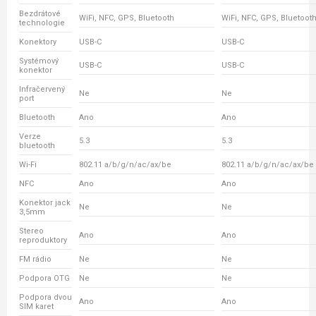
Bezdrátové
WiFi, NFC, GPS, Bluetooth
WiFi, NFC, GPS, Bluetoot
technologie
Konektory
USB-C
USB-C
Systémový
USB-C
USB-C
konektor
Infračervený
Ne
Ne
port
Bluetooth
Ano
Ano
Verze
5.3
5.3
bluetooth
Wi-Fi
802.11 a/b/g/n/ac/ax/be
802.11 a/b/g/n/ac/ax/be
NFC
Ano
Ano
Konektor jack
Ne
Ne
3,5mm
Stereo
Ano
Ano
reproduktory
FM rádio
Ne
Ne
Podpora OTG
Ne
Ne
Podpora dvou
Ano
Ano
SIM karet