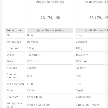
Apple iPhone 16 Plus
Apple iPhone 16 
23.179,- Kč
23.179,- K
Konstrukce
Apple iPhone 16 Plus
Apple iPhone 16 
Stav
Nový
Nový
Konstrukce
Dotyková
Dotyková
Hmotnost
199 g
199 g
Výška
160,9 mm
160,9 mm
Šířka
77,8 mm
77,8 mm
Hloubka
7,8 mm
7,8 mm
Odolné
Ano
Ano
(outdoor)
Typ odolnosti
IP68
IP68
Barva
Černá
Černá
Odolnost
Voděodolný
Voděodolný
Konfigurace
Single SIM + eSIM
Single SIM + eSIM
karet