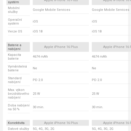
Apple iPhone 16 Plus
Apple iPhone 16 
systém
Mobilní
Google Mobile Services
Google Mobile Services
služby
Operační
iOS
iOS
systém
Verze OS
iOS 18
iOS 18
Baterie a
Apple iPhone 16 Plus
Apple iPhone 16 
nabíjení
Kapacita
4674 mAh
4674 mAh
baterie
Vyměnitelná
Ne
Ne
baterie
Standard
PD 2.0
PD 2.0
nabíjení
Max. výkon
bezdrátového
25 W
25 W
nabíjení
Doba nabíjení
30 min.
30 min.
na 50 %
Konektivita
Apple iPhone 16 Plus
Apple iPhone 16 
Datové služby
5G, 4G, 3G, 2G
5G, 4G, 3G, 2G