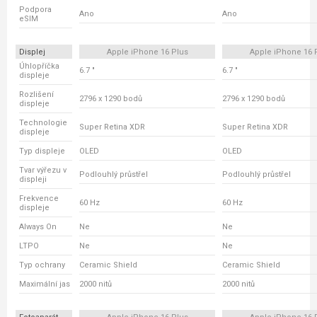
Podpora
Ano
Ano
eSIM
Displej
Apple iPhone 16 Plus
Apple iPhone 16 
Úhlopříčka
6.7 "
6.7 "
displeje
Rozlišení
2796 x 1290 bodů
2796 x 1290 bodů
displeje
Technologie
Super Retina XDR
Super Retina XDR
displeje
Typ displeje
OLED
OLED
Tvar výřezu v
Podlouhlý průstřel
Podlouhlý průstřel
displeji
Frekvence
60 Hz
60 Hz
displeje
Always On
Ne
Ne
LTPO
Ne
Ne
Typ ochrany
Ceramic Shield
Ceramic Shield
Maximální jas
2000 nitů
2000 nitů