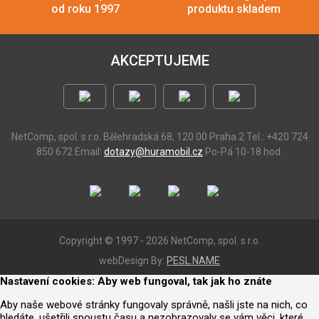
od roku 1997
produktu skladem
AKCEPTUJEME
NetComp, spol. s r.o.
Bělehradská 68, 120 00 Praha 2
Tel.: +420 724
850 672
Email:
dotazy@huramobil.cz
Po-Pá 10-18 hod.
Copyright © 1997 - 2026 NetComp, spol. s r.o.
webDesign By:
PESL.NAME
Nastavení cookies: Aby web fungoval, tak jak ho znáte
Aby naše webové stránky fungovaly správně, našli jste na nich, co
hledáte, ušetřili spoustu času a nezobrazovaly se vám věci, které