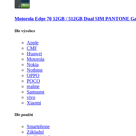
Motorola Edge 70 12GB / 512GB Dual SIM PANTONE Ga
Dle výrobce
Apple
CMF
Huawei
Motorola
Nokia
Nothing
OPPO
POCO
realme
Samsung
vivo
Xiaomi
Dle použití
Smartphone
Základní