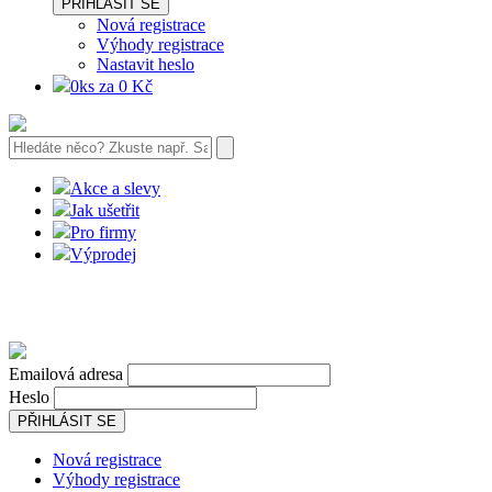
PŘIHLÁSIT SE
Nová registrace
Výhody registrace
Nastavit heslo
0ks za 0 Kč
Akce a slevy
Jak ušetřit
Pro firmy
Výprodej
Emailová adresa
Heslo
PŘIHLÁSIT SE
Nová registrace
Výhody registrace