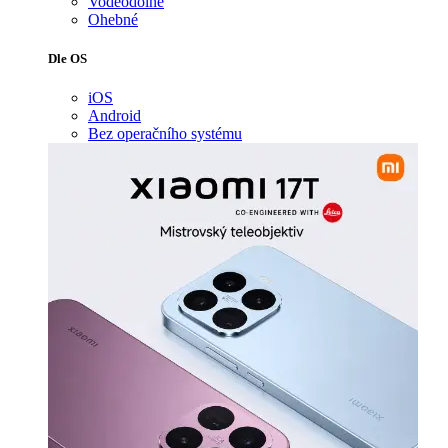
Voděodolné
Ohebné
Dle OS
iOS
Android
Bez operačního systému