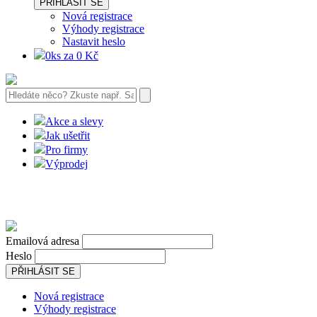
PŘIHLÁSIT SE
Nová registrace
Výhody registrace
Nastavit heslo
0ks za 0 Kč
Akce a slevy
Jak ušetřit
Pro firmy
Výprodej
Emailová adresa
Heslo
PŘIHLÁSIT SE
Nová registrace
Výhody registrace