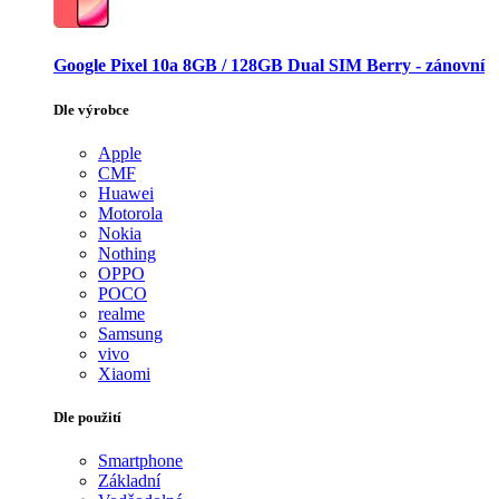
Google Pixel 10a 8GB / 128GB Dual SIM Berry - zánovní
Dle výrobce
Apple
CMF
Huawei
Motorola
Nokia
Nothing
OPPO
POCO
realme
Samsung
vivo
Xiaomi
Dle použití
Smartphone
Základní