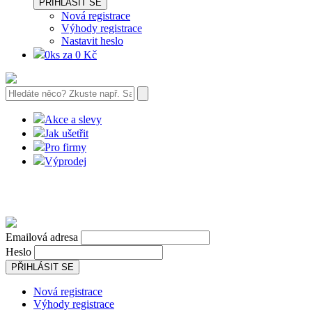
PŘIHLÁSIT SE
Nová registrace
Výhody registrace
Nastavit heslo
0ks za 0 Kč
Akce a slevy
Jak ušetřit
Pro firmy
Výprodej
Emailová adresa
Heslo
PŘIHLÁSIT SE
Nová registrace
Výhody registrace