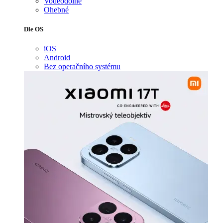
Voděodolné
Ohebné
Dle OS
iOS
Android
Bez operačního systému