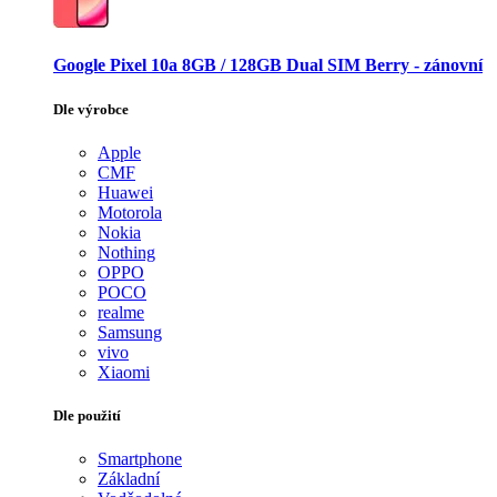
Google Pixel 10a 8GB / 128GB Dual SIM Berry - zánovní
Dle výrobce
Apple
CMF
Huawei
Motorola
Nokia
Nothing
OPPO
POCO
realme
Samsung
vivo
Xiaomi
Dle použití
Smartphone
Základní