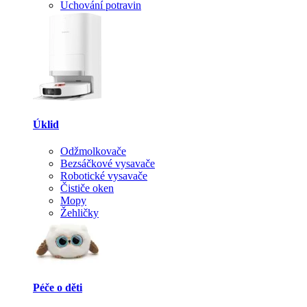
Uchování potravin
Úklid
Odžmolkovače
Bezsáčkové vysavače
Robotické vysavače
Čističe oken
Mopy
Žehličky
Péče o děti