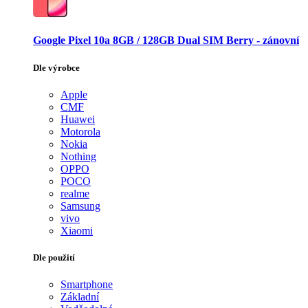
Google Pixel 10a 8GB / 128GB Dual SIM Berry - zánovní
Dle výrobce
Apple
CMF
Huawei
Motorola
Nokia
Nothing
OPPO
POCO
realme
Samsung
vivo
Xiaomi
Dle použití
Smartphone
Základní