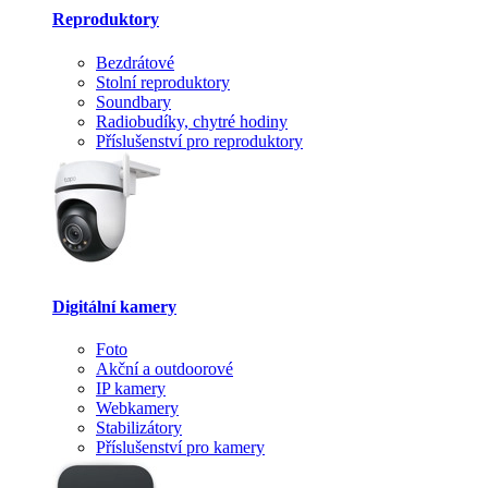
Reproduktory
Bezdrátové
Stolní reproduktory
Soundbary
Radiobudíky, chytré hodiny
Příslušenství pro reproduktory
Digitální kamery
Foto
Akční a outdoorové
IP kamery
Webkamery
Stabilizátory
Příslušenství pro kamery