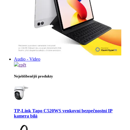
Audio - Video
zpět
Nejoblíbenější produkty
TP-Link Tapo C520WS venkovní bezpečnostní IP
kamera bílá