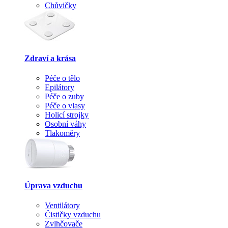
Chůvičky
Zdraví a krása
Péče o tělo
Epilátory
Péče o zuby
Péče o vlasy
Holicí strojky
Osobní váhy
Tlakoměry
Úprava vzduchu
Ventilátory
Čističky vzduchu
Zvlhčovače