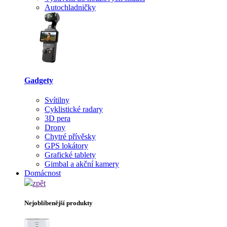
Autochladničky
Gadgety
Svítilny
Cyklistické radary
3D pera
Drony
Chytré přívěsky
GPS lokátory
Grafické tablety
Gimbal a akční kamery
Domácnost
zpět
Nejoblíbenější produkty