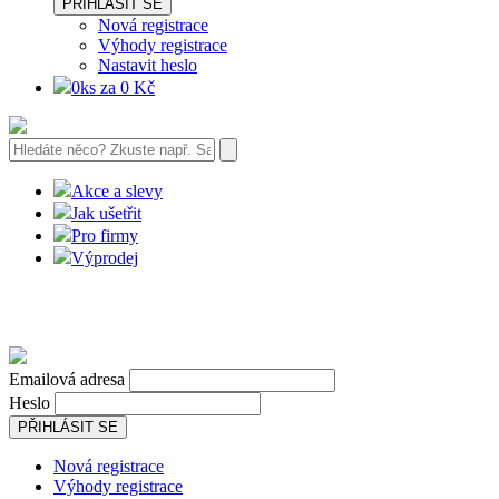
PŘIHLÁSIT SE
Nová registrace
Výhody registrace
Nastavit heslo
0ks za 0 Kč
Akce a slevy
Jak ušetřit
Pro firmy
Výprodej
Emailová adresa
Heslo
PŘIHLÁSIT SE
Nová registrace
Výhody registrace