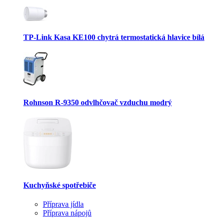
TP-Link Kasa KE100 chytrá termostatická hlavice bílá
Rohnson R-9350 odvlhčovač vzduchu modrý
Kuchyňské spotřebiče
Příprava jídla
Příprava nápojů