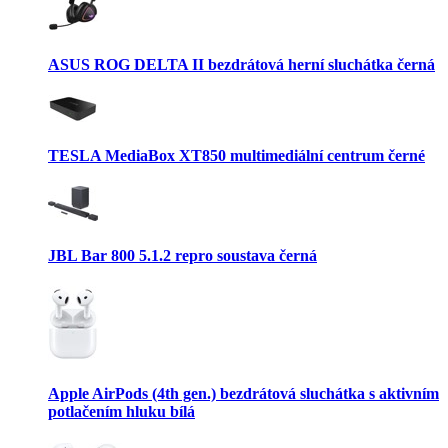
ASUS ROG DELTA II bezdrátová herní sluchátka černá
TESLA MediaBox XT850 multimediální centrum černé
JBL Bar 800 5.1.2 repro soustava černá
Apple AirPods (4th gen.) bezdrátová sluchátka s aktivním
potlačením hluku bílá