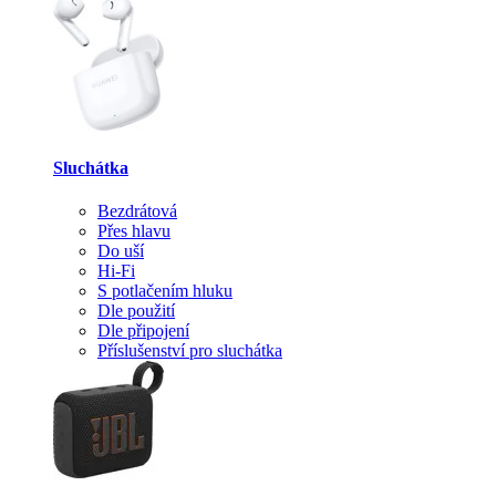
Sluchátka
Bezdrátová
Přes hlavu
Do uší
Hi-Fi
S potlačením hluku
Dle použití
Dle připojení
Příslušenství pro sluchátka