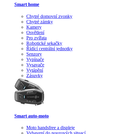
Smart home
Chytré domovní zvonky
Chytré zámky
Kamery
Osvětlení
Pro zvířata
Robotické sekačky
Řídící centrální jednotky
Senzory
Vypínače
Vysavače
Vytápění
Zásuvky
Smart auto-moto
Moto handsfree a displeje
Vybavení do nouzových situací