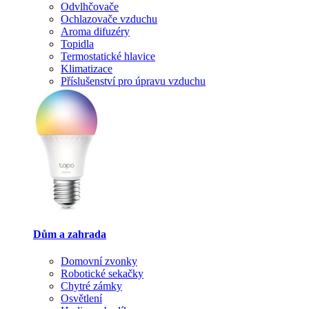
Odvlhčovače
Ochlazovače vzduchu
Aroma difuzéry
Topidla
Termostatické hlavice
Klimatizace
Příslušenství pro úpravu vzduchu
Dům a zahrada
Domovní zvonky
Robotické sekačky
Chytré zámky
Osvětlení