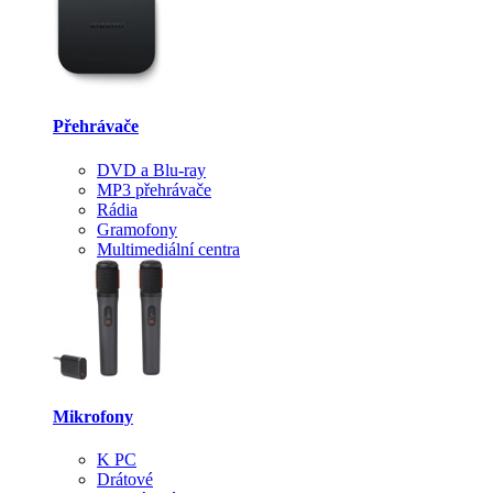
Přehrávače
DVD a Blu-ray
MP3 přehrávače
Rádia
Gramofony
Multimediální centra
Mikrofony
K PC
Drátové