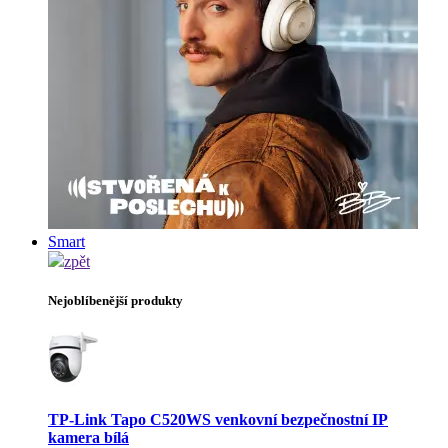
Smart
zpět
Nejoblíbenější produkty
TP-Link Tapo C520WS venkovní bezpečnostní IP
kamera bílá