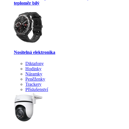
teploměr bílý
Nositelná elektronika
Diktafony
Hodinky
Náramky
Peněženky
Trackery
Příslušenství