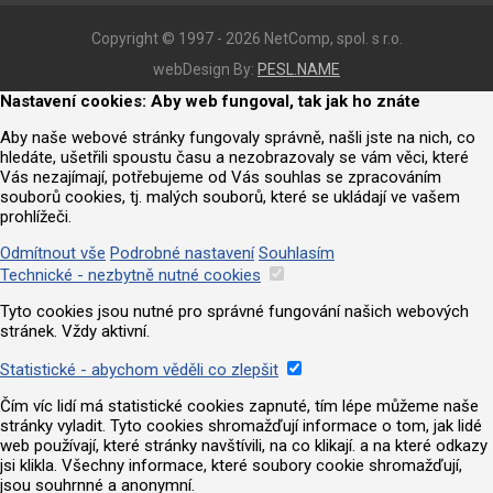
Copyright © 1997 - 2026 NetComp, spol. s r.o.
webDesign By:
PESL.NAME
Nastavení cookies: Aby web fungoval, tak jak ho znáte
Aby naše webové stránky fungovaly správně, našli jste na nich, co
hledáte, ušetřili spoustu času a nezobrazovaly se vám věci, které
Vás nezajímají, potřebujeme od Vás souhlas se zpracováním
souborů cookies, tj. malých souborů, které se ukládají ve vašem
prohlížeči.
Odmítnout vše
Podrobné nastavení
Souhlasím
Technické - nezbytně nutné cookies
Tyto cookies jsou nutné pro správné fungování našich webových
stránek. Vždy aktivní.
Statistické - abychom věděli co zlepšit
Čím víc lidí má statistické cookies zapnuté, tím lépe můžeme naše
stránky vyladit. Tyto cookies shromažďují informace o tom, jak lidé
web používají, které stránky navštívili, na co klikají. a na které odkazy
jsi klikla. Všechny informace, které soubory cookie shromažďují,
jsou souhrnné a anonymní.