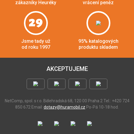
zákazníky Heuréky
vrácení peněz
29
Jsme tady už
95% katalogových
od roku 1997
produktu skladem
AKCEPTUJEME
NetComp, spol. s r.o.
Bělehradská 68, 120 00 Praha 2
Tel.: +420 724
850 672
Email:
dotazy@huramobil.cz
Po-Pá 10-18 hod.