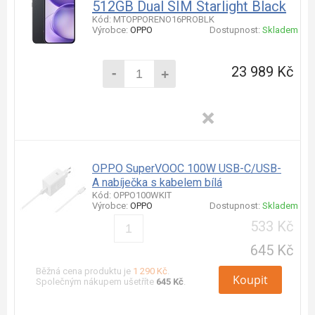
512GB Dual SIM Starlight Black
Kód: MTOPPORENO16PROBLK
Výrobce:
OPPO
Dostupnost:
Skladem
-
23 989 Kč
+
OPPO SuperVOOC 100W USB-C/USB-
A nabíječka s kabelem bílá
Kód: OPPO100WKIT
Výrobce:
OPPO
Dostupnost:
Skladem
533 Kč
645 Kč
Běžná cena produktu je
1 290 Kč
.
Koupit
Společným nákupem ušetříte
645 Kč
.