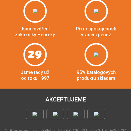
Jsme ověření
Při nespokojenosti
zákazníky Heuréky
vrácení peněz
29
Jsme tady už
95% katalogových
od roku 1997
produktu skladem
AKCEPTUJEME
NetComp, spol. s r.o.
Bělehradská 68, 120 00 Praha 2
Tel.: +420 724