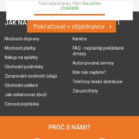
Tuto objednávku Vám
doručíme
ZDARMA
JAK NAKUPOVAT
O SPOLEČNOSTI
Pokračovat v objednávce
Možnosti dopravy
Kariéra
Možnosti platby
FAQ - nejčastěji pokládané
dotazy
Nákup na splátky
Autorizované servisy
Obchodní podmínky
Kde nás najdete?
Zpracování osobních údajů
Telefony české distribuce
Obchodní sdělení
Záruční lhůty
Jak reklamovat zboží
Cenová poptávka
PROČ S NÁMI?