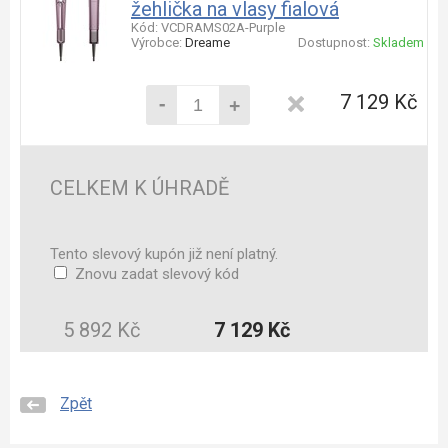
žehlička na vlasy fialová
Kód: VCDRAMS02A-Purple
Výrobce:
Dreame
Dostupnost:
Skladem
-
7 129 Kč
+
CELKEM K ÚHRADĚ
Tento slevový kupón již není platný.
Znovu zadat slevový kód
5 892 Kč
7 129 Kč
Zpět