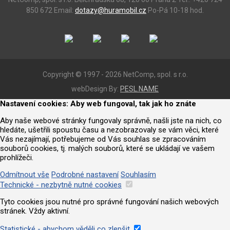
850 672
Email:
dotazy@huramobil.cz
Po-Pá 10-18 hod.
Copyright © 1997 - 2026 NetComp, spol. s r.o.
webDesign By:
PESL.NAME
Nastavení cookies: Aby web fungoval, tak jak ho znáte
Aby naše webové stránky fungovaly správně, našli jste na nich, co
hledáte, ušetřili spoustu času a nezobrazovaly se vám věci, které
Vás nezajímají, potřebujeme od Vás souhlas se zpracováním
souborů cookies, tj. malých souborů, které se ukládají ve vašem
prohlížeči.
Odmítnout vše
Podrobné nastavení
Souhlasím
Technické - nezbytně nutné cookies
Tyto cookies jsou nutné pro správné fungování našich webových
stránek. Vždy aktivní.
Statistické - abychom věděli co zlepšit