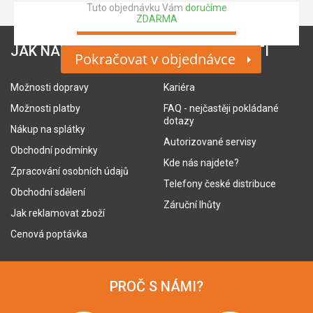
Tuto objednávku Vám
doručíme
ZDARMA
JAK NAKUPOVAT
O SPOLEČNOSTI
Pokračovat v objednávce
Možnosti dopravy
Kariéra
Možnosti platby
FAQ - nejčastěji pokládané
dotazy
Nákup na splátky
Autorizované servisy
Obchodní podmínky
Kde nás najdete?
Zpracování osobních údajů
Telefony české distribuce
Obchodní sdělení
Záruční lhůty
Jak reklamovat zboží
Cenová poptávka
PROČ S NÁMI?