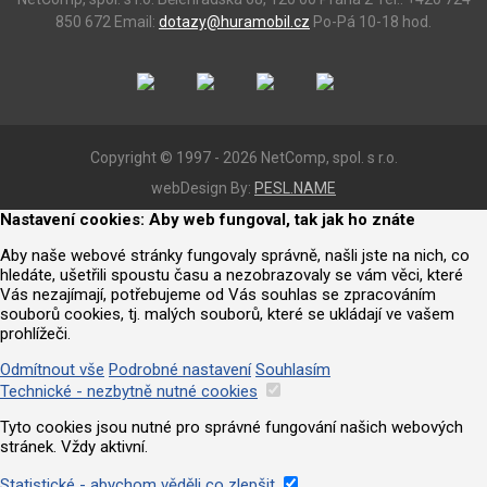
850 672
Email:
dotazy@huramobil.cz
Po-Pá 10-18 hod.
Copyright © 1997 - 2026 NetComp, spol. s r.o.
webDesign By:
PESL.NAME
Nastavení cookies: Aby web fungoval, tak jak ho znáte
Aby naše webové stránky fungovaly správně, našli jste na nich, co
hledáte, ušetřili spoustu času a nezobrazovaly se vám věci, které
Vás nezajímají, potřebujeme od Vás souhlas se zpracováním
souborů cookies, tj. malých souborů, které se ukládají ve vašem
prohlížeči.
Odmítnout vše
Podrobné nastavení
Souhlasím
Technické - nezbytně nutné cookies
Tyto cookies jsou nutné pro správné fungování našich webových
stránek. Vždy aktivní.
Statistické - abychom věděli co zlepšit