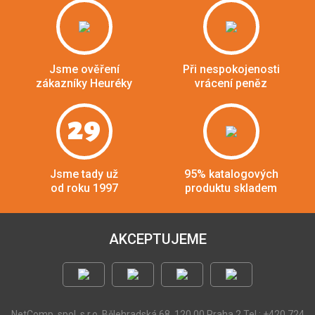
Jsme ověření
Při nespokojenosti
zákazníky Heuréky
vrácení peněz
29
Jsme tady už
95% katalogových
od roku 1997
produktu skladem
AKCEPTUJEME
NetComp, spol. s r.o.
Bělehradská 68, 120 00 Praha 2
Tel.: +420 724