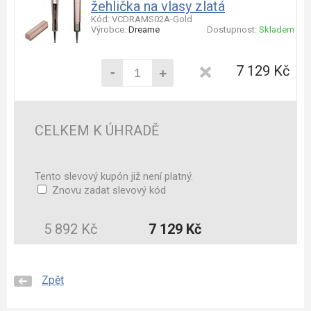
žehlička na vlasy zlatá
Kód: VCDRAMS02A-Gold
Výrobce:
Dreame
Dostupnost:
Skladem
-
7 129 Kč
+
CELKEM K ÚHRADĚ
Tento slevový kupón již není platný.
Znovu zadat slevový kód
5 892 Kč
7 129 Kč
Zpět