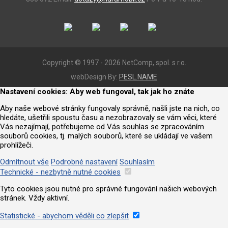
Copyright © 1997 - 2026 NetComp, spol. s r.o.
webDesign By:
PESL.NAME
Nastavení cookies: Aby web fungoval, tak jak ho znáte
Aby naše webové stránky fungovaly správně, našli jste na nich, co
hledáte, ušetřili spoustu času a nezobrazovaly se vám věci, které
Vás nezajímají, potřebujeme od Vás souhlas se zpracováním
souborů cookies, tj. malých souborů, které se ukládají ve vašem
prohlížeči.
Odmítnout vše
Podrobné nastavení
Souhlasím
Technické - nezbytně nutné cookies
Tyto cookies jsou nutné pro správné fungování našich webových
stránek. Vždy aktivní.
Statistické - abychom věděli co zlepšit