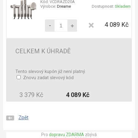
Kód: VCDRAZD20A
Výrobce:
Dreame
Dostupnost:
Skladem
-
4 089 Kč
+
CELKEM K ÚHRADĚ
Tento slevový kupón již není platný.
Znovu zadat slevový kód
3 379 Kč
4 089 Kč
Zpět
Pro
dopravu ZDARMA
zbývá