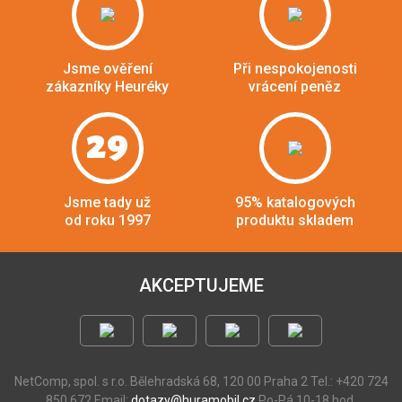
Jsme ověření
Při nespokojenosti
zákazníky Heuréky
vrácení peněz
29
Jsme tady už
95% katalogových
od roku 1997
produktu skladem
AKCEPTUJEME
NetComp, spol. s r.o.
Bělehradská 68, 120 00 Praha 2
Tel.: +420 724
850 672
Email:
dotazy@huramobil.cz
Po-Pá 10-18 hod.