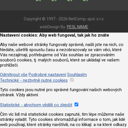
Copyright © 1997 - 2026 NetComp, spol. s r.o.
webDesign By:
PESL.NAME
Nastavení cookies: Aby web fungoval, tak jak ho znáte
Aby naše webové stránky fungovaly správně, našli jste na nich, co
hledáte, ušetřili spoustu času a nezobrazovaly se vám věci, které
Vás nezajímají, potřebujeme od Vás souhlas se zpracováním
souborů cookies, tj. malých souborů, které se ukládají ve vašem
prohlížeči.
Odmítnout vše
Podrobné nastavení
Souhlasím
Technické - nezbytně nutné cookies
Tyto cookies jsou nutné pro správné fungování našich webových
stránek. Vždy aktivní.
Statistické - abychom věděli co zlepšit
Čím víc lidí má statistické cookies zapnuté, tím lépe můžeme naše
stránky vyladit. Tyto cookies shromažďují informace o tom, jak lidé
web používají, které stránky navštívili, na co klikají. a na které odkazy