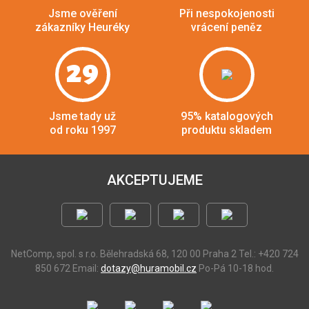
Jsme ověření
Při nespokojenosti
zákazníky Heuréky
vrácení peněz
29
Jsme tady už
95% katalogových
od roku 1997
produktu skladem
AKCEPTUJEME
NetComp, spol. s r.o.
Bělehradská 68, 120 00 Praha 2
Tel.: +420 724
850 672
Email:
dotazy@huramobil.cz
Po-Pá 10-18 hod.