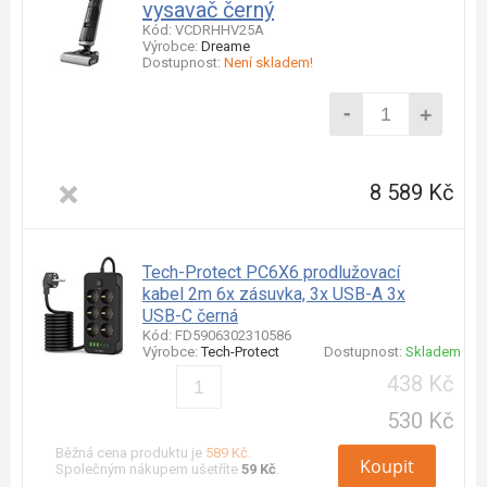
vysavač černý
Kód: VCDRHHV25A
Výrobce:
Dreame
Dostupnost:
Není skladem!
-
+
8 589 Kč
Tech-Protect PC6X6 prodlužovací
kabel 2m 6x zásuvka, 3x USB-A 3x
USB-C černá
Kód: FD5906302310586
Výrobce:
Tech-Protect
Dostupnost:
Skladem
438 Kč
530 Kč
Běžná cena produktu je
589 Kč
.
Koupit
Společným nákupem ušetříte
59 Kč
.