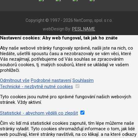
Copyright © 1997 - 2026 NetComp, spol. s r.o.
webDesign By:
PESL.NAME
Nastavení cookies: Aby web fungoval, tak jak ho znáte
Aby naše webové stránky fungovaly správně, našli jste na nich, co
hledáte, ušetřili spoustu času a nezobrazovaly se vám věci, které
Vás nezajímají, potřebujeme od Vás souhlas se zpracováním
souborů cookies, tj. malých souborů, které se ukládají ve vašem
prohlížeči.
Odmítnout vše
Podrobné nastavení
Souhlasím
Technické - nezbytně nutné cookies
Tyto cookies jsou nutné pro správné fungování našich webových
stránek. Vždy aktivní.
Statistické - abychom věděli co zlepšit
Čím víc lidí má statistické cookies zapnuté, tím lépe můžeme naše
stránky vyladit. Tyto cookies shromažďují informace o tom, jak lidé
web používají, které stránky navštívili, na co klikají. a na které odkazy