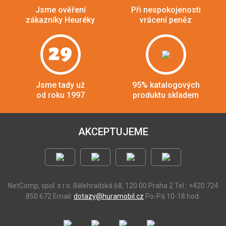
Jsme ověření
Při nespokojenosti
zákazníky Heuréky
vrácení peněz
29
Jsme tady už
95% katalogových
od roku 1997
produktu skladem
AKCEPTUJEME
NetComp, spol. s r.o.
Bělehradská 68, 120 00 Praha 2
Tel.: +420 724
850 672
Email:
dotazy@huramobil.cz
Po-Pá 10-18 hod.