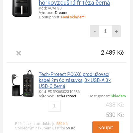
horkovzdušná fritéza černá
Kód: VCAF30
Výrobce:
Dreame
Dostupnost:
Není skladem!
-
+
2 489 Kč
Tech-Protect PC6X6 prodlužovací
kabel 2m 6x zásuvka, 3x USB-A 3x
USB-C černá
Kód: FD5906302310586
Výrobce:
Tech-Protect
Dostupnost:
Skladem
438 Kč
530 Kč
Běžná cena produktu je
589 Kč
.
Koupit
Společným nákupem ušetříte
59 Kč
.