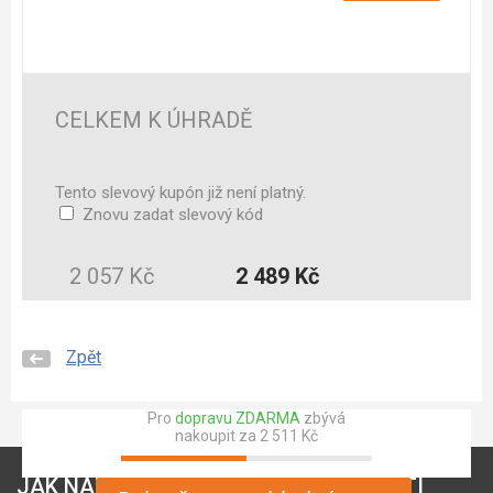
CELKEM K ÚHRADĚ
Tento slevový kupón již není platný.
Znovu zadat slevový kód
2 057 Kč
2 489 Kč
Zpět
Pro
dopravu ZDARMA
zbývá
nakoupit za 2 511 Kč
JAK NAKUPOVAT
O SPOLEČNOSTI