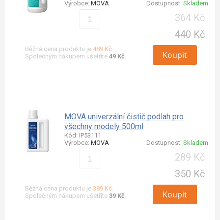
Výrobce:
MOVA
Dostupnost:
Skladem
364 Kč
440 Kč
Běžná cena produktu je
489 Kč
.
Koupit
Společným nákupem ušetříte
49 Kč
.
MOVA univerzální čistič podlah pro
všechny modely 500ml
Kód: IP53111
Výrobce:
MOVA
Dostupnost:
Skladem
289 Kč
350 Kč
Běžná cena produktu je
389 Kč
.
Koupit
Společným nákupem ušetříte
39 Kč
.