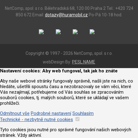
NetComp, spol. s r.o.
Bělehradská 68, 120 00 Praha 2
Tel.: +420 724
850 672
Email:
dotazy@huramobil.cz
Po-Pá 10-18 hod.
Copyright © 1997 - 2026 NetComp, spol. s r.o.
webDesign By:
PESL.NAME
Nastavení cookies: Aby web fungoval, tak jak ho znáte
Aby naše webové stránky fungovaly správně, našli jste na nich, co
hledáte, ušetřili spoustu času a nezobrazovaly se vám věci, které
Vás nezajímají, potřebujeme od Vás souhlas se zpracováním
souborů cookies, tj. malých souborů, které se ukládají ve vašem
prohlížeči.
Odmítnout vše
Podrobné nastavení
Souhlasím
Technické - nezbytně nutné cookies
Tyto cookies jsou nutné pro správné fungování našich webových
stránek. Vždy aktivní.