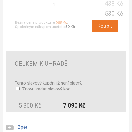
438 Kč
530 Kč
Běžná cena produktu je
589 Kč
.
Koupit
Společným nákupem ušetříte
59 Kč
.
CELKEM K ÚHRADĚ
Tento slevový kupón již není platný.
Znovu zadat slevový kód
5 860 Kč
7 090 Kč
Zpět