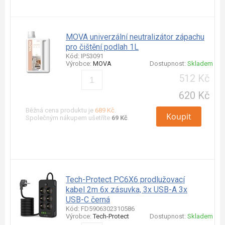
MOVA univerzální neutralizátor zápachu
pro čištění podlah 1L
Kód: IP53091
Výrobce:
MOVA
Dostupnost:
Skladem
512 Kč
620 Kč
Běžná cena produktu je
689 Kč
.
Koupit
Společným nákupem ušetříte
69 Kč
.
Tech-Protect PC6X6 prodlužovací
kabel 2m 6x zásuvka, 3x USB-A 3x
USB-C černá
Kód: FD5906302310586
Výrobce:
Tech-Protect
Dostupnost:
Skladem