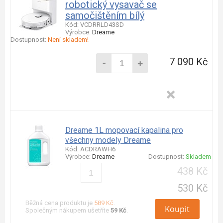
robotický vysavač se
samočištěním bílý
Kód: VCDRRLD43SD
Výrobce:
Dreame
Dostupnost:
Není skladem!
-
7 090 Kč
+
Dreame 1L mopovací kapalina pro
všechny modely Dreame
Kód: ACDRAWH6
Výrobce:
Dreame
Dostupnost:
Skladem
438 Kč
530 Kč
Běžná cena produktu je
589 Kč
.
Koupit
Společným nákupem ušetříte
59 Kč
.