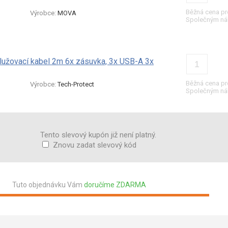
Běžná cena pr
Výrobce:
MOVA
Společným ná
lužovací kabel 2m 6x zásuvka, 3x USB-A 3x
Běžná cena pr
Výrobce:
Tech-Protect
Společným ná
Tento slevový kupón již není platný.
Znovu zadat slevový kód
Tuto objednávku Vám
doručíme ZDARMA