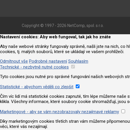
Copyright © 1997 - 2026 NetComp, spol. s r.o.
Nastavení cookies: Aby web fungoval, tak jak ho znáte
Aby naše webové stránky fungovaly správně, našli jste na nich, co 
cookies, tj. malých souborů, které se ukládají ve vašem prohlížeči.
Odmítnout vše
Podrobné nastavení
Souhlasím
Technické - nezbytně nutné cookies
Tyto cookies jsou nutné pro správné fungování našich webových strá
Statistické - abychom věděli co zlepšit
Čím víc lidí má statistické cookies zapnuté, tím lépe můžeme naše strá
klikla. Všechny informace, které soubory cookie shromažďují, jsou 
Marketingové - aby se vám nezobrazovaly nezajímavé reklamy
Díky marketingovým cookies třetích stran vám můžeme připomenout nab
věci, které vás nezajímají.