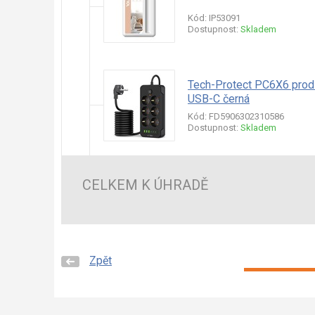
Kód: IP53091
Dostupnost:
Skladem
Tech-Protect PC6X6 prod
USB-C černá
Kód: FD5906302310586
Dostupnost:
Skladem
CELKEM K ÚHRADĚ
Zpět