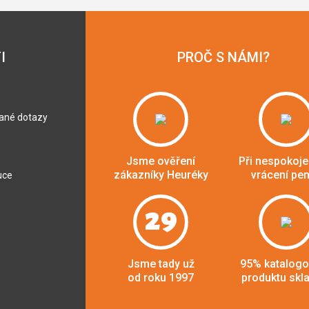
I
PROČ S NÁMI?
dané dotazy
Jsme ověření
Při nespokoje
zákazníky Heuréky
vrácení pe
uce
29
Jsme tady už
95% katalog
od roku 1997
produktu skl