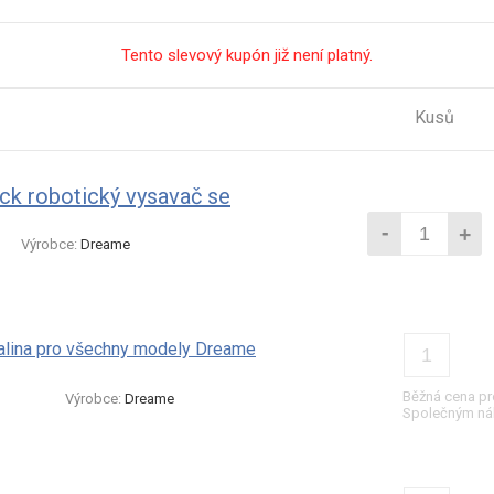
Tento slevový kupón již není platný.
Kusů
ck robotický vysavač se
-
+
Výrobce:
Dreame
lina pro všechny modely Dreame
Běžná cena pr
Výrobce:
Dreame
Společným ná