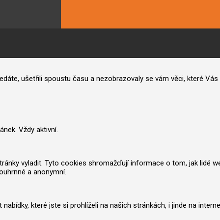
hledáte, ušetřili spoustu času a nezobrazovaly se vám věci, které V
nek. Vždy aktivní.
nky vyladit. Tyto cookies shromažďují informace o tom, jak lidé web po
souhrnné a anonymní.
ídky, které jste si prohlíželi na našich stránkách, i jinde na inter