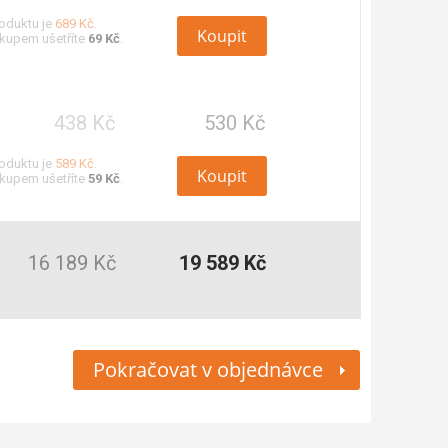
oduktu je
689 Kč
.
Koupit
kupem ušetříte
69 Kč
.
438 Kč
530 Kč
oduktu je
589 Kč
.
Koupit
kupem ušetříte
59 Kč
.
16 189 Kč
19 589 Kč
Pokračovat v objednávce