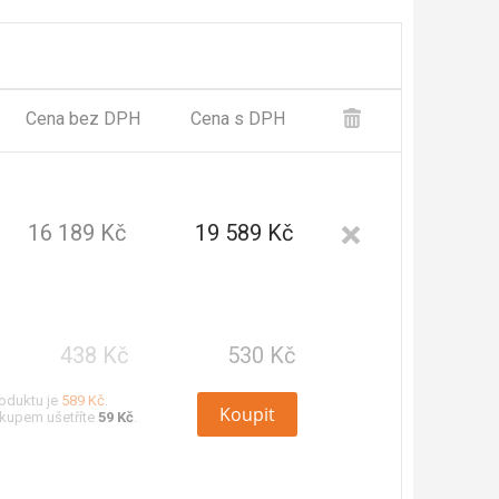
Cena bez DPH
Cena s DPH
16 189 Kč
19 589 Kč
438 Kč
530 Kč
oduktu je
589 Kč
.
Koupit
kupem ušetříte
59 Kč
.