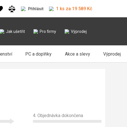
1 ks za 19 589 Kč
Přihlásit
Jak ušetřit
Pro firmy
Výprodej
šenství
PC a doplňky
Akce a slevy
Výprodej
4. Objednávka dokončena