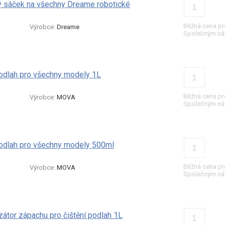
ý sáček na všechny Dreame robotické
Běžná cena pr
Výrobce:
Dreame
Společným ná
podlah pro všechny modely 1L
Běžná cena pr
Výrobce:
MOVA
Společným ná
podlah pro všechny modely 500ml
Běžná cena pr
Výrobce:
MOVA
Společným ná
zátor zápachu pro čištění podlah 1L