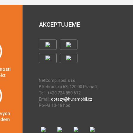
AKCEPTUJEME
nosti
něz
NetComp, spol. s r.o.
Bělehradská 68, 120 00 Praha 2
Tel.: +420 724 850 672
Email:
dotazy@huramobil.cz
Po-Pá 10-18 hod.
ových
adem