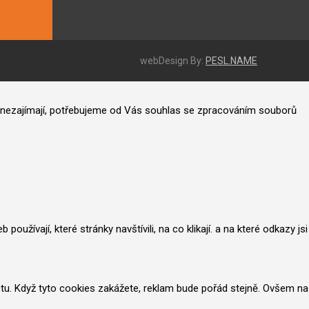
webDesign By:
PESL.NAME
ás nezajímají, potřebujeme od Vás souhlas se zpracováním souborů
užívají, které stránky navštívili, na co klikají. a na které odkazy jsi
netu. Když tyto cookies zakážete, reklam bude pořád stejně. Ovšem na